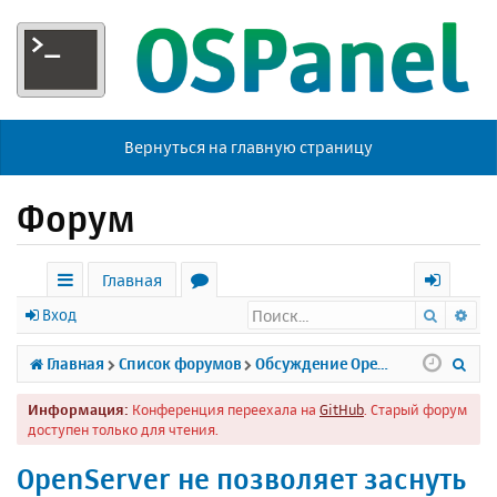
Вернуться на главную страницу
Форум
Главная
Поиск
Ра
с
о
х
Вход
ы
р
о
П
Главная
Список форумов
Обсуждение Open Server
л
у
д
о
Информация:
Конференция переехала на
GitHub
. Старый форум
к
м
и
доступен только для чтения.
и
ы
с
OpenServer не позволяет заснуть
к