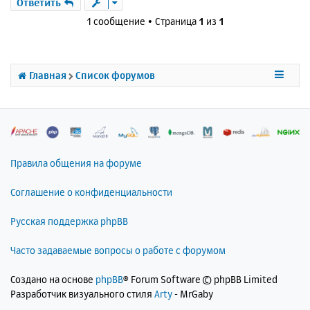
р
Ответить
н
1 сообщение • Страница
1
из
1
у
т
ь
с
Главная
Список форумов
я
к
н
а
ч
а
л
Правила общения на форуме
у
Соглашение о конфиденциальности
Русская поддержка phpBB
Часто задаваемые вопросы о работе с форумом
Создано на основе
phpBB
® Forum Software © phpBB Limited
Разработчик визуального стиля
Arty
- MrGaby