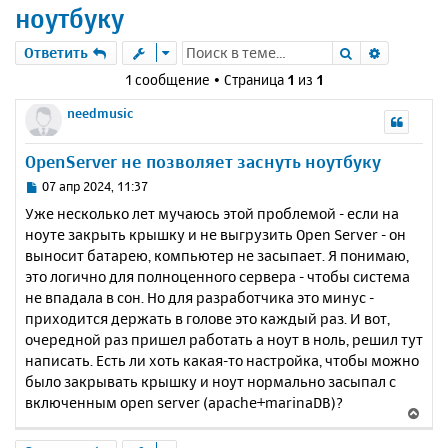
ноутбуку
Поиск
Расшире
Ответить
1 сообщение • Страница
1
из
1
needmusic
OpenServer не позволяет заснуть ноутбуку
С
07 апр 2024, 11:37
о
Уже несколько лет мучаюсь этой проблемой - если на
о
ноуте закрыть крышку и не выгрузить Open Server - он
б
выносит батарею, компьютер не засыпает. Я понимаю,
щ
е
это логично для полноценного сервера - чтобы система
н
не впадала в сон. Но для разработчика это минус -
и
приходится держать в голове это каждый раз. И вот,
е
очередной раз пришел работать а ноут в ноль, решил тут
написать. Есть ли хоть какая-то настройка, чтобы можно
было закрывать крышку и ноут нормально засыпал с
включенным open server (apache+marinaDB)?
В
е