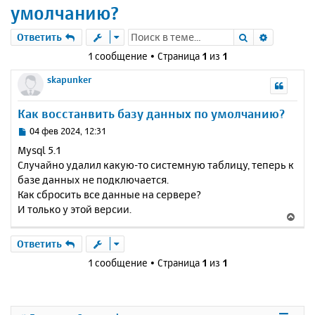
умолчанию?
Поиск
Расшире
Ответить
1 сообщение • Страница
1
из
1
skapunker
Как восстанвить базу данных по умолчанию?
С
04 фев 2024, 12:31
о
Mysql 5.1
о
Случайно удалил какую-то системную таблицу, теперь к
б
базе данных не подключается.
щ
е
Как сбросить все данные на сервере?
н
И только у этой версии.
В
и
е
е
р
Ответить
н
1 сообщение • Страница
1
из
1
у
т
ь
с