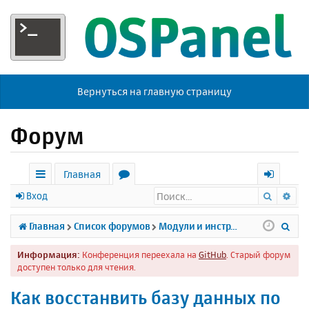
Вернуться на главную страницу
Форум
Главная
Поиск
Ра
с
о
х
Вход
ы
р
о
П
Главная
Список форумов
Модули и инструменты
л
у
д
о
Информация:
Конференция переехала на
GitHub
. Старый форум
к
м
и
доступен только для чтения.
и
ы
с
Как восстанвить базу данных по
к