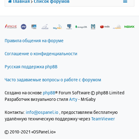
Главная
Список форумов
я
к
н
а
ч
а
л
Правила общения на форуме
у
Соглашение о конфиденциальности
Русская поддержка phpBB
Часто задаваемые вопросы о работе с форумом
Создано на основе
phpBB
® Forum Software © phpBB Limited
Разработчик визуального стиля
Arty
- MrGaby
Контакты:
info@ospanel.io
, предоставляем бесплатную
удалённую техническую поддержку через
TeamViewer
©
2010-2021 «OSPanel.io»