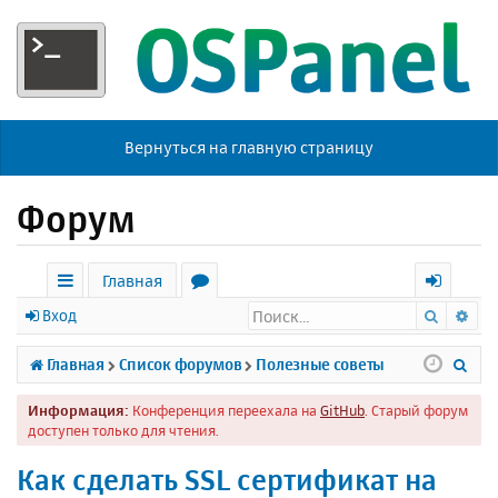
Вернуться на главную страницу
Форум
Главная
Поиск
Ра
с
о
х
Вход
ы
р
о
П
Главная
Список форумов
Полезные советы
л
у
д
о
Информация:
Конференция переехала на
GitHub
. Старый форум
к
м
и
доступен только для чтения.
и
ы
с
Как сделать SSL сертификат на
к