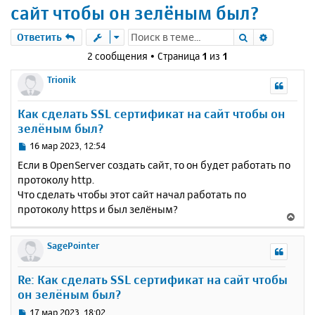
сайт чтобы он зелёным был?
Поиск
Расшире
Ответить
2 сообщения • Страница
1
из
1
Trionik
Как сделать SSL сертификат на сайт чтобы он
зелёным был?
С
16 мар 2023, 12:54
о
Если в OpenServer создать сайт, то он будет работать по
о
протоколу http.
б
Что сделать чтобы этот сайт начал работать по
щ
е
протоколу https и был зелёным?
В
н
е
и
р
SagePointer
е
н
у
Re: Как сделать SSL сертификат на сайт чтобы
т
он зелёным был?
ь
с
С
17 мар 2023, 18:02