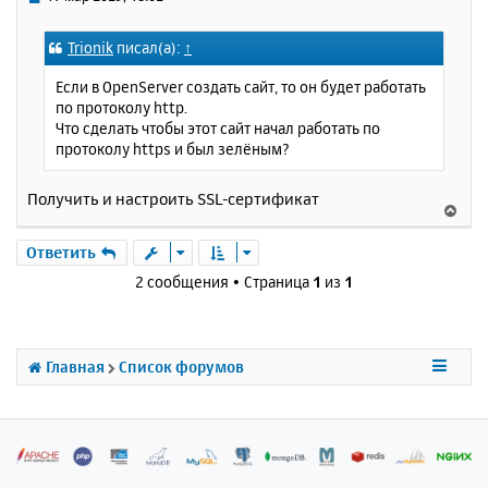
я
о
к
о
Trionik
писал(а):
↑
н
б
щ
а
Если в OpenServer создать сайт, то он будет работать
е
ч
по протоколу http.
н
а
Что сделать чтобы этот сайт начал работать по
и
л
протоколу https и был зелёным?
е
у
Получить и настроить SSL-сертификат
В
е
р
Ответить
н
2 сообщения • Страница
1
из
1
у
т
ь
с
Главная
Список форумов
я
к
н
а
ч
а