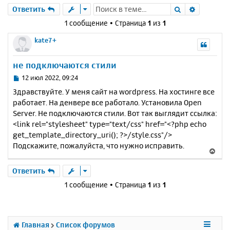
Поиск
Расшире
Ответить
1 сообщение • Страница
1
из
1
kate7+
не подключаются стили
С
12 июл 2022, 09:24
о
Здравствуйте. У меня сайт на wordpress. На хостинге все
о
работает. На денвере все работало. Установила Open
б
Server. Не подключаются стили. Вот так выглядит ссылка:
щ
е
<link rel="stylesheet" type="text/css" href="<?php echo
н
get_template_directory_uri(); ?>/style.css"/>
и
Подскажите, пожалуйста, что нужно исправить.
В
е
е
р
Ответить
н
1 сообщение • Страница
1
из
1
у
т
ь
с
Главная
Список форумов
я