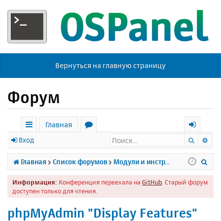
Вернуться на главную страницу
Форум
Главная
Поиск
Ра
с
о
х
Вход
ы
р
о
П
Главная
Список форумов
Модули и инструменты
л
у
д
о
Информация:
Конференция переехала на
GitHub
. Старый форум
к
м
и
доступен только для чтения.
и
ы
с
phpMyAdmin "Display Features"
к