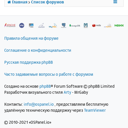
Главная
Список форумов
я
к
н
а
ч
а
л
Правила общения на форуме
у
Соглашение о конфиденциальности
Русская поддержка phpBB
Часто задаваемые вопросы о работе с форумом
Создано на основе
phpBB
® Forum Software © phpBB Limited
Разработчик визуального стиля
Arty
- MrGaby
Контакты:
info@ospanel.io
, предоставляем бесплатную
удалённую техническую поддержку через
TeamViewer
©
2010-2021 «OSPanel.io»