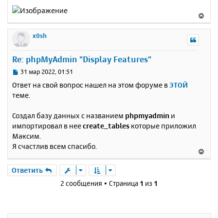
В
е
р
x0sh
н
у
Re: phpMyAdmin "Display Features"
т
ь
С
31 мар 2022, 01:51
с
о
Ответ на свой вопрос нашел на этом форуме в
ЭТОЙ
о
я
теме.
б
к
щ
н
е
Создал базу данных с названием
phpmyadmin
и
а
н
импортировал в нее
create_tables
которые приложил
ч
и
а
Максим.
е
л
Я счастлив всем спасибо.
В
у
е
р
Ответить
н
2 сообщения • Страница
1
из
1
у
т
ь
с