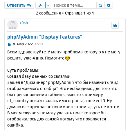
Поиск
Расшире
Ответить
2 сообщения • Страница
1
из
1
x0sh
phpMyAdmin "Display Features"
С
30 мар 2022, 18:21
о
Всем здравствуйте. У меня проблема которую я не могу
о
решить уже 4 дня. Помогите
б
щ
е
Суть проблемы:
н
Создал базу данных со связями.
и
Зашел в "Дизайнер" phpMyAdmin что бы изменить "вид
е
отображаемого столбца". Это необходимо для того что
бы при заполнении таблицы вместо к примеру
id_country показывалась имя страны, а нее ее ID. Ну
думаю все прекрасно понимаете о чем я, суть не в этом.
В моем случае я не могу указать поле которое бы
отображалось для связей потому что появляется
ошибка.