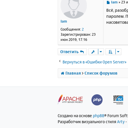
С
Iam
»
23 
о
Всё, разоб
о
паролем. П
б
Iam
насоветова
щ
е
Сообщения:
2
н
Зарегистрирован:
23
и
июн 2019, 17:16
е
Ответить
Вернуться в «Ошибки Open Server»
Главная
Список форумов
Создано на основе
phpBB
® Forum Sof
Разработчик визуального стиля
Arty
-