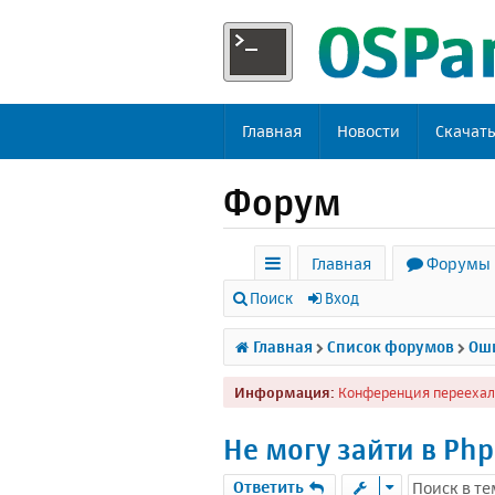
Главная
Новости
Скачат
Форум
Главная
Форумы
с
Поиск
Вход
ы
Главная
Список форумов
Оши
л
Информация:
Конференция переехал
к
и
Не могу зайти в Ph
Ответить