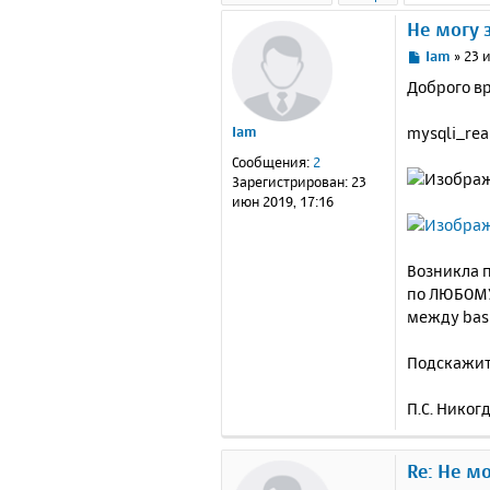
Не могу 
С
Iam
»
23 
о
Доброго в
о
б
mysqli_rea
Iam
щ
е
Сообщения:
2
н
Зарегистрирован:
23
и
июн 2019, 17:16
е
Возникла п
по ЛЮБОМУ 
между basi
Подскажит
П.С. Никог
Re: Не м