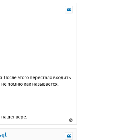
. После этого перестало входить
, не помню как называется,
л на денвере.
В
е
р
sql
н