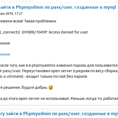
зайти в Phpmyadmin по pass/user, созданные в mysql
июн 2019, 17:27
ремени всем! Такая проблемка:
l_connect(): (HY000/1045P: Access denied for user
осле того, как я в phpmyadmin изменил пароль для пользователя
pass/user. Переустановил open server (средняя по весу сборка
c и ultimate) - входит только по root без пароля.
е решение, будьте добры.
да до этого open server не использовал. Раньше, когда-то, работа
огу зайти в Phpmyadmin по pass/user, созданные в my