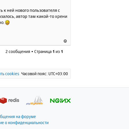
у
т
ь к ней нового пользователя с
ь
залось, автор там какой-то хрени
с
но.
я
к
н
В
а
е
ч
2 сообщения • Страница
1
из
1
р
а
н
л
у
у
т
ь
ть cookies
Часовой пояс:
UTC+03:00
с
я
к
н
а
ч
а
общения на форуме
л
ие о конфиденциальности
у