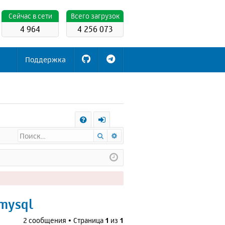
Cейчас в сети
Всего загрузок
4 964
4 256 073
Поддержка
С
Поиск
Расширенный поиск
FA
х
Q
о
д
 mysql
2 сообщения • Страница
1
из
1