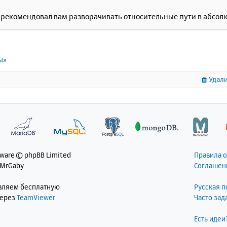
ы рекомендовал вам разворачивать относительные пути в абс
ы»
Удали
tware © phpBB Limited
Правила 
 MrGaby
Соглашен
авляем бесплатную
Русская 
через
TeamViewer
Часто за
Есть идеи