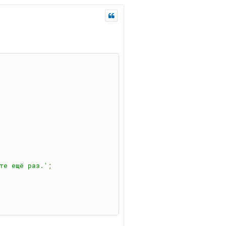
те ещё раз.'
;