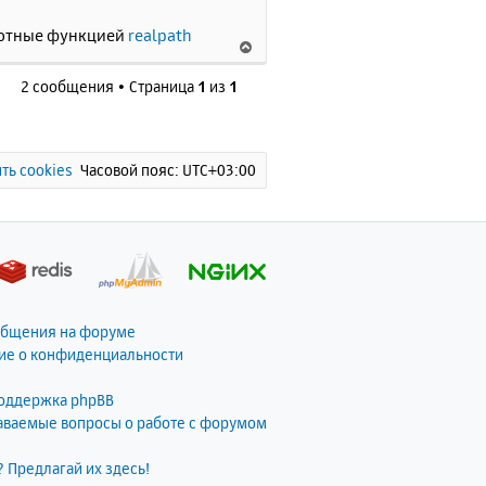
а
ч
олютные функцией
realpath
В
а
е
л
2 сообщения • Страница
1
из
1
р
у
н
у
т
ь
ть cookies
Часовой пояс:
UTC+03:00
с
я
к
н
а
ч
а
общения на форуме
л
ие о конфиденциальности
у
поддержка phpBB
даваемые вопросы о работе с форумом
? Предлагай их здесь!