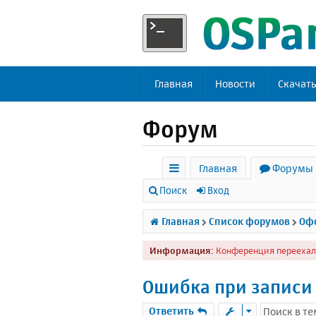
Главная
Новости
Скачат
Форум
Главная
Форумы
с
Поиск
Вход
ы
Главная
Список форумов
Офф
л
Информация:
Конференция переехал
к
и
Ошибка при записи 
Ответить