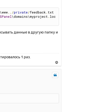
\
www
../
private
/
feedback
.
txt
SPanel
\domains\myproject
.
loc
исывать данные в другую папку и
</textarea><br>
ктировалось 1 раз.
В
е
р
н
у
т
ь
с
я
к
н