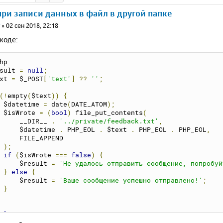
ри записи данных в файл в другой папке
r
»
02 сен 2018, 22:18
коде:
hp
sult 
=
null
;
xt 
=
 $_POST
[
'text'
]
??
''
;
(!
empty
(
$text
))
{
    $datetime 
=
 date
(
DATE_ATOM
);
    $isWrote 
=
(
bool
)
 file_put_contents
(
        __DIR__ 
.
'../private/feedback.txt'
,
        $datetime 
.
 PHP_EOL 
.
 $text 
.
 PHP_EOL 
.
 PHP_EOL
,
        FILE_APPEND
);
if
(
$isWrote 
===
false
)
{
        $result 
=
'Не удалось отправить сообщение, попробуй
}
else
{
        $result 
=
'Ваше сообщение успешно отправлено!'
;
}
ml>
ad>