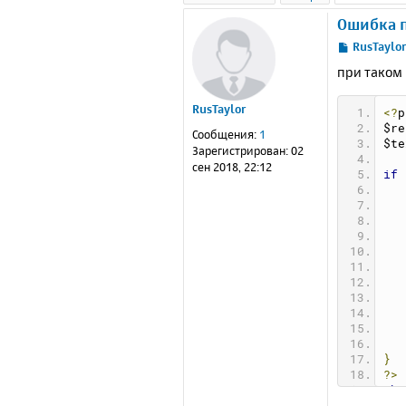
Ошибка п
С
RusTaylo
о
при таком 
о
б
RusTaylor
щ
<?
p
е
$re
Сообщения:
1
н
$te
Зарегистрирован:
02
и
сен 2018, 22:12
if
е
}
?>
<ht
<he