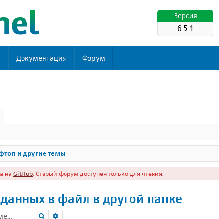
Версия
6.5.1
ь
Документация
Форум
топ и другие темы
а на
GitHub
. Старый форум доступен только для чтения.
данных в файл в другой папке
Поиск
Расширенный поиск