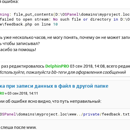
я ошибка:
<title>
Обратная связь
</title>
ead>
ning
:
 file_put_contents
(
D
:
\O
SPanel
\domains\myproject
.
loc
dy>
failed to open stream
:
No
 such file 
or
 directory 
in
 D
:
\O
v
style
=
"
text
-
align
:
 center
"
>
w\feedback
.
php on line 
10
<h1>
Форма обратной связи
</h1>
<?
php 
if
(
$result 
!==
null
):
?>
<div><b>
<?=
 $result 
?>
</b></div><br>
 уже несколько часов, не могу понять, почему он не может зап
<?
php endif
;
?>
ть чтобы записывал?
<form
action
=
"feedback.php"
method
=
"post"
>
пасибо за помощь!
<label
for
=
"text"
>
Введите ваш текст:
</label><br>
<textarea
name
=
"text"
id
=
"text"
cols
=
"55"
rows
=
"5"
>
<input
type
=
"submit"
value
=
"Отправить"
>
</form>
 раз редактировалось
DelphinPRO
03 сен 2018, 14:08, всего реда
iv>
Используйте, пожалуйста bb-теги для оформления сообщений
ody>
tml>
ка при записи данных в файл в другой папке
RO
»
03 сен 2018, 14:11
ии об ошибке ясно видно, что путь неправильный:
O
SPanel
\domains\myproject
.
loc\
www
../
private
/
feedback
.
txt
 слеша после www.