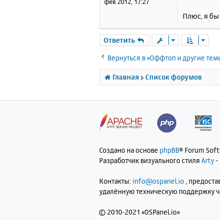
фев 2012, 17:27
е
Плюс, я б
Ответить
Вернуться в «Оффтоп и другие тем
Главная
Список форумов
Создано на основе
phpBB
® Forum Sof
Разработчик визуального стиля
Arty
-
Контакты:
info@ospanel.io
, предост
удалённую техническую поддержку 
©
2010-2021 «OSPanel.io»