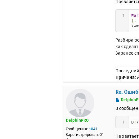
Появляетс
</h
War
<bo
):
 
<di
\ww
Разбираюсь
как сдела
Заранее с
Последний
</d
Причина:
</b
</h
Re: Ошиб
С
DelphinP
о
В сообщен
о
б
DelphinPRO
щ
D
:
\
е
Сообщения:
1041
н
Зарегистрирован:
01
Не хватает
и