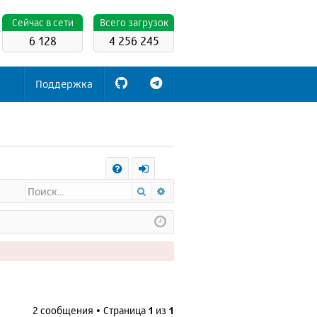
Cейчас в сети
Всего загрузок
6 128
4 256 245
Поддержка
С
Поиск
Расширенный поиск
FA
х
Q
о
д
2 сообщения • Страница
1
из
1