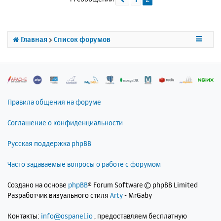
у
т
ь
с
я
Главная
Список форумов
к
н
а
ч
а
л
Правила общения на форуме
у
Соглашение о конфиденциальности
Русская поддержка phpBB
Часто задаваемые вопросы о работе с форумом
Создано на основе
phpBB
® Forum Software © phpBB Limited
Разработчик визуального стиля
Arty
- MrGaby
Контакты:
info@ospanel.io
, предоставляем бесплатную