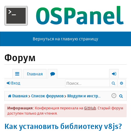
Вернуться на главную страницу
Форум
Главная
Поиск
Ра
с
о
х
Вход
ы
р
о
П
Главная
Список форумов
Модули и инструменты
л
у
д
о
Информация:
Конференция переехала на
GitHub
. Старый форум
к
м
и
доступен только для чтения.
и
ы
с
Как установить библиотеку v8js?
к