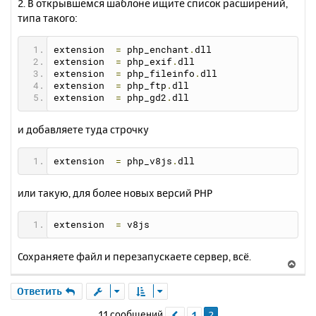
2. В открывшемся шаблоне ищите список расширений,
типа такого:
extension  
=
 php_enchant
.
dll
extension  
=
 php_exif
.
dll
extension  
=
 php_fileinfo
.
dll
extension  
=
 php_ftp
.
dll
extension  
=
 php_gd2
.
dll
и добавляете туда строчку
extension  
=
 php_v8js
.
dll
или такую, для более новых версий PHP
extension  
=
 v8js
Сохраняете файл и перезапускаете сервер, всё.
В
е
р
Ответить
н
11 сообщений
1
2
Пред.