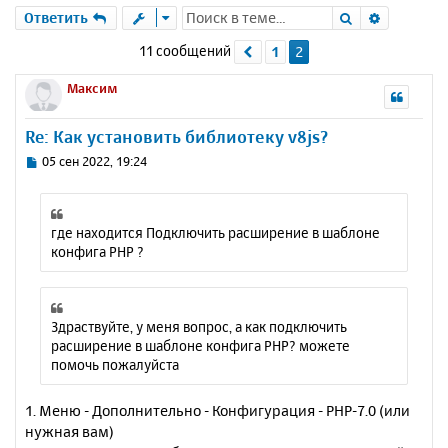
Поиск
Расшире
Ответить
11 сообщений
1
2
Пред.
Максим
Re: Как установить библиотеку v8js?
С
05 сен 2022, 19:24
о
о
б
щ
где находится Подключить расширение в шаблоне
е
конфига PHP ?
н
и
е
Здраствуйте, у меня вопрос, а как подключить
расширение в шаблоне конфига PHP? можете
помочь пожалуйста
1. Меню - Дополнительно - Конфигурация - PHP-7.0 (или
нужная вам)