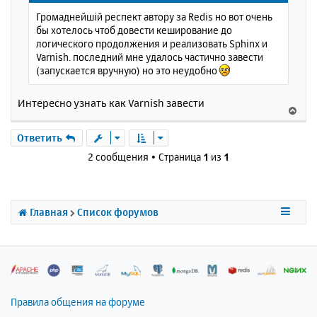
щ
н
Громаднейшій респект автору за Redis но вот очень
е
а
бы хотелось чтоб довести кеширование до
н
ч
логического продолжения и реализовать Sphinx и
и
а
Varnish. последний мне удалось частично завести
е
л
(запускается вручную) но это неудобно
у
Интересно узнать как Varnish завести
В
е
р
Ответить
н
2 сообщения • Страница
1
из
1
у
т
ь
с
Главная
Список форумов
я
к
н
а
ч
а
л
Правила общения на форуме
у