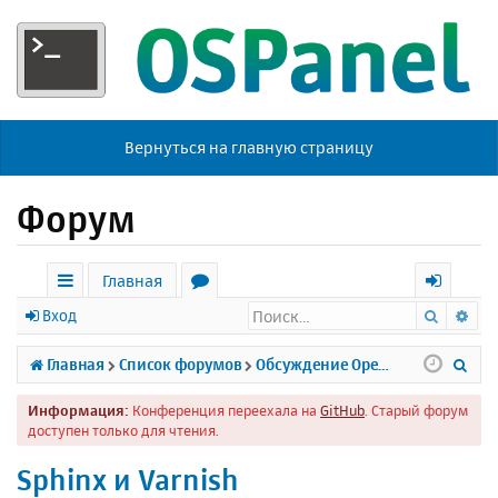
Вернуться на главную страницу
Форум
Главная
Поиск
Ра
с
о
х
Вход
ы
р
о
П
Главная
Список форумов
Обсуждение Open Server
л
у
д
о
Информация:
Конференция переехала на
GitHub
. Старый форум
к
м
и
доступен только для чтения.
и
ы
с
Sphinx и Varnish
к