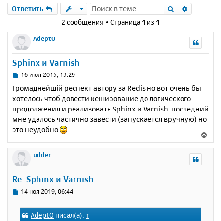
Поиск
Расшире
Ответить
2 сообщения • Страница
1
из
1
AdeptO
Sphinx и Varnish
С
16 июл 2015, 13:29
о
Громаднейшій респект автору за Redis но вот очень бы
о
хотелось чтоб довести кеширование до логического
б
продолжения и реализовать Sphinx и Varnish. последний
щ
е
мне удалось частично завести (запускается вручную) но
н
это неудобно
В
и
е
е
р
udder
н
у
Re: Sphinx и Varnish
т
ь
С
14 ноя 2019, 06:44
с
о
о
я
AdeptO
писал(а):
↑
б
к