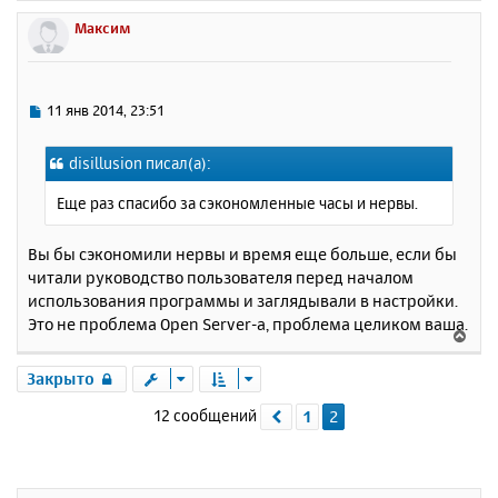
е
р
Максим
н
у
т
ь
С
11 янв 2014, 23:51
с
о
о
я
disillusion писал(а):
б
к
щ
н
Еще раз спасибо за сэкономленные часы и нервы.
е
а
н
ч
и
Вы бы сэкономили нервы и время еще больше, если бы
а
е
читали руководство пользователя перед началом
л
у
использования программы и заглядывали в настройки.
Это не проблема Open Server-а, проблема целиком ваша.
В
е
р
Закрыто
н
12 сообщений
1
2
Пред.
у
т
ь
с