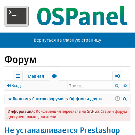
Вернуться на главную страницу
Форум
Главная
Поиск
Ра
с
о
х
Вход
ы
р
о
П
Главная
Список форумов
Оффтоп и другие темы
л
у
д
о
Информация:
Конференция переехала на
GitHub
. Старый форум
к
м
и
доступен только для чтения.
и
ы
с
Не устанавливается Prestashop
к