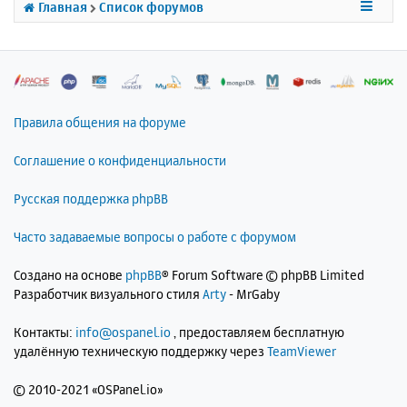
я
Главная
Список форумов
к
н
а
ч
а
л
Правила общения на форуме
у
Соглашение о конфиденциальности
Русская поддержка phpBB
Часто задаваемые вопросы о работе с форумом
Создано на основе
phpBB
® Forum Software © phpBB Limited
Разработчик визуального стиля
Arty
- MrGaby
Контакты:
info@ospanel.io
, предоставляем бесплатную
удалённую техническую поддержку через
TeamViewer
©
2010-2021 «OSPanel.io»