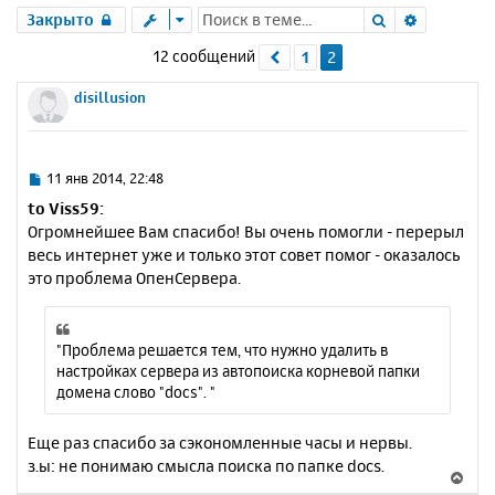
Поиск
Расшире
Закрыто
12 сообщений
1
2
Пред.
disillusion
С
11 янв 2014, 22:48
о
to Viss59:
о
Огромнейшее Вам спасибо! Вы очень помогли - перерыл
б
весь интернет уже и только этот совет помог - оказалось
щ
е
это проблема ОпенСервера.
н
и
е
"Проблема решается тем, что нужно удалить в
настройках сервера из автопоиска корневой папки
домена слово "docs". "
Еще раз спасибо за сэкономленные часы и нервы.
з.ы: не понимаю смысла поиска по папке docs.
В