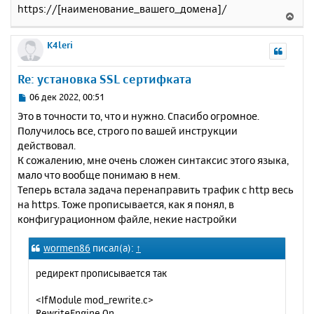
https://[наименование_вашего_домена]/
В
е
р
K4leri
н
у
Re: установка SSL сертифката
т
ь
С
06 дек 2022, 00:51
с
о
Это в точности то, что и нужно. Спасибо огромное.
о
я
Получилось все, строго по вашей инструкции
б
к
действовал.
щ
н
е
К сожалению, мне очень сложен синтаксис этого языка,
а
н
мало что вообще понимаю в нем.
ч
и
а
Теперь встала задача перенаправить трафик с http весь
е
л
на https. Тоже прописывается, как я понял, в
у
конфигурационном файле, некие настройки
wormen86
писал(а):
↑
редирект прописывается так
<IfModule mod_rewrite.c>
RewriteEngine On