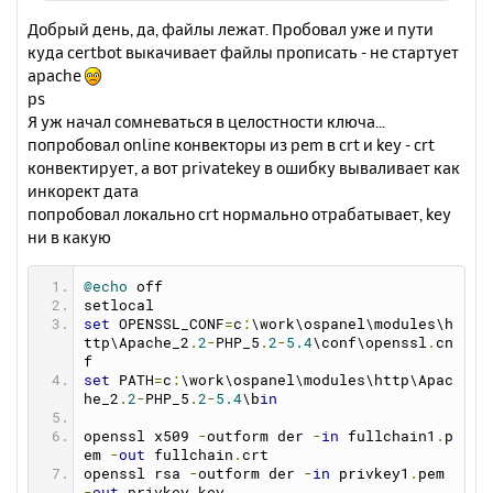
у
Добрый день, да, файлы лежат. Пробовал уже и пути
куда certbot выкачивает файлы прописать - не стартует
apache
ps
Я уж начал сомневаться в целостности ключа...
попробовал online конвекторы из pem в crt и key - crt
конвектирует, а вот privatekey в ошибку вываливает как
инкорект дата
попробовал локально crt нормально отрабатывает, key
ни в какую
@echo
 off
setlocal
set
 OPENSSL_CONF
=
c
:
\work\ospanel\modules\h
ttp\Apache_2
.
2
-
PHP_5
.
2
-
5.4
\conf\openssl
.
cn
f
set
 PATH
=
c
:
\work\ospanel\modules\http\Apac
he_2
.
2
-
PHP_5
.
2
-
5.4
\b
in
openssl x509 
-
outform der 
-
in
 fullchain1
.
p
em 
-
out
 fullchain
.
crt
openssl rsa 
-
outform der 
-
in
 privkey1
.
pem 
-
out
 privkey
.
key