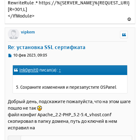
RewriteRule .* https://%{SERVER_NAME}%{REQUEST_URI}
[R=301,L]
</IfModule>
В
е
р
vipkem
н
у
Re: установка SSL сертифката
т
ь
С
10 фев 2023, 09:05
с
о
о
я
Ink0gnit0
писал(а):
↑
б
к
щ
н
е
а
5. Сохраните изменения и перезапустите OSPanel
н
ч
и
а
е
Добрый день, подскажите пожалуйста, что на этом шаге
л
пошло не так
у
файл конфиг Apache_2.2-PHP_5.2-5.4_vhost.conf
скопировал в папку домена, путь до ключей в нем
исправил на