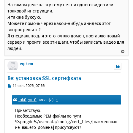
На самом деле на эту тему нет ни одного видео или
толковой инструкции.
Я также буксую.
Можете помочь через какой-нибудь анидеск этот
вопрос решить?
Я специально для этого куплю домен, поставлю новый
сервер и пройти все эти шаги, чтобы записать видео для
людей.
В
е
р
vipkem
н
у
Re: установка SSL сертифката
т
ь
С
11 фев 2023, 07:33
с
о
о
я
Ink0gnit0
писал(а):
↑
б
к
щ
н
Приветствую.
е
а
Необходимые PEM-файлы по пути
н
ч
%sprogdir%/userdata/config/cert_files/[наименован
и
а
ие_вашего_домена] присутсвуют?
е
л