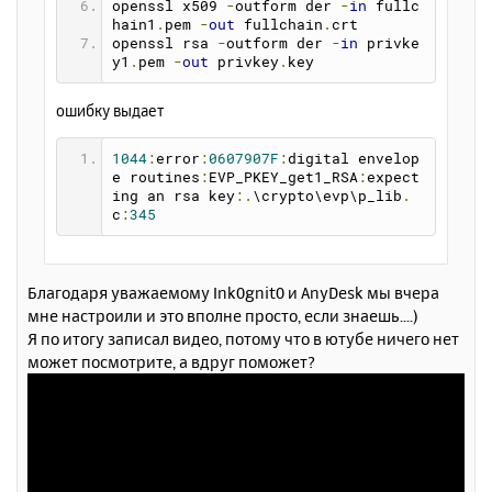
openssl x509 
-
outform der 
-
in
 fullc
hain1
.
pem 
-
out
 fullchain
.
crt
openssl rsa 
-
outform der 
-
in
 privke
y1
.
pem 
-
out
 privkey
.
key
ошибку выдает
1044
:
error
:
0607907F
:
digital envelop
e routines
:
EVP_PKEY_get1_RSA
:
expect
ing an rsa key
:.
\crypto\evp\p_lib
.
c
:
345
Благодаря уважаемому Ink0gnit0 и AnyDesk мы вчера
мне настроили и это вполне просто, если знаешь....)
Я по итогу записал видео, потому что в ютубе ничего нет
может посмотрите, а вдруг поможет?