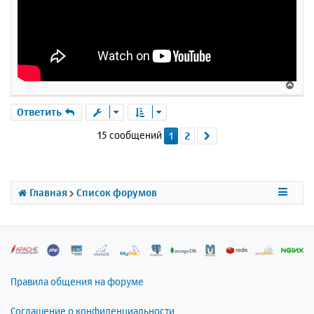
В
е
р
Ответить
н
15 сообщений
1
2
След.
у
т
ь
с
я
Главная
Список форумов
к
н
а
ч
а
л
Правила общения на форуме
у
Соглашение о конфиденциальности