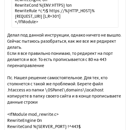
RewriteCond %{ENV:HTTPS} !on
RewriteRule ^(.*)$ https://%{HTTP_HOST}%
{REQUEST_URI} [L,R=301]
</IfModule>
Делал под данной инструкции, однако ничего не вышло.
Сейчас пытаюсь разобраться, как же все же редирект
делать.
Если я все правильно понимаю, то редирект на порт
делается и все. То есть прописывается с 80 на 443
перенаправление
Пс. Нашел решение самостоятельное. Для тех, кто
столкнется с такой же проблемой. Берете файл
.htaccess из папки \OSPanel\domains\localhost
копируете в папку своего сайта и в конце прописываете
данные строки
<IfModule mod_rewrite.c>
RewriteEngine On
RewriteCond %{SERVER_PORT} !^443$