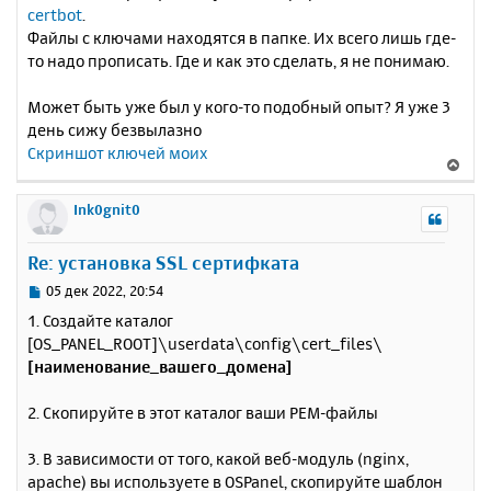
certbot
.
Файлы с ключами находятся в папке. Их всего лишь где-
то надо прописать. Где и как это сделать, я не понимаю.
Может быть уже был у кого-то подобный опыт? Я уже 3
день сижу безвылазно
Скриншот ключей моих
В
е
р
Ink0gnit0
н
у
Re: установка SSL сертифката
т
ь
С
05 дек 2022, 20:54
с
о
1. Создайте каталог
о
я
[OS_PANEL_ROOT]\userdata\config\cert_files\
б
к
[наименование_вашего_домена]
щ
н
е
а
н
2. Скопируйте в этот каталог ваши PEM-файлы
ч
и
а
е
л
3. В зависимости от того, какой веб-модуль (nginx,
у
apache) вы используете в OSPanel, скопируйте шаблон