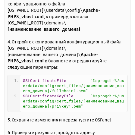
конфигурационного файла -
[OS_PANEL_ROOT]\userdata\config\
Apache-
PHP8_vhost.conf
, к примеру, в каталог
[OS_PANEL_ROOT]\domains\
[наименование_вашего_домена]
4. Откройте скопированный конфигурационный файл
[OS_PANEL_ROOT]\domains\
[наименование_вашего_домена]\
Apache-
PHP8_vhost.conf
в блокноте и отредактируйте
следующие параметры:
SSLCertificateFile
"%sprogdir%/us
erdata/config/cert_files/[наименование_ваш
его_домена]/fullchain1.pem"
SSLCertificateKeyFile
"%sprogdir%/us
erdata/config/cert_files/[наименование_ваш
его_домена]/privkey1.pem"
5. Сохраните изменения и перезапустите OSPanel
6. Проверьте результат, пройдя по адресу