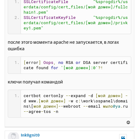
SSLCertificateFile
"%sprogdir%/us
erdata/config/cert_files/[мой домен]/fullc
hain1.pem"
SSLCertificateKeyFile
"%sprogdir%/us
erdata/config/cert_files/[мой домен]/privk
ey1.pem"
после этого момента apache не запускается, в логах
ошибка
[
error
]
Oops
,
no
 RSA 
or
 DSA server certifi
cate found 
for
'[мой домен]:0'
?!
ключи получал командой
certbot certonly 
--
expand 
-
d 
[мой
домен]
-
d www
.[мой
домен]
-
w c
:
\work\ospanel\domai
ns\[
мой
домен]--
webroot 
--
email 
мыло
@ya
.
ru  
--
agree
-
tos 
-
n
В
е
р
Ink0gnit0