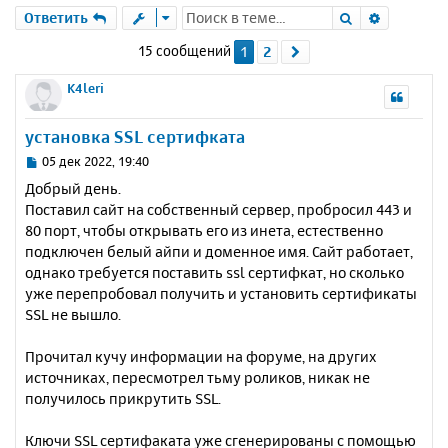
Поиск
Расшире
Ответить
15 сообщений
1
2
След.
K4leri
установка SSL сертифката
С
05 дек 2022, 19:40
о
Добрый день.
о
Поставил сайт на собственный сервер, пробросил 443 и
б
80 порт, чтобы открывать его из инета, естественно
щ
е
подключен белый айпи и доменное имя. Сайт работает,
н
однако требуется поставить ssl сертифкат, но сколько
и
уже перепробовал получить и установить сертификаты
е
SSL не вышло.
Прочитал кучу информации на форуме, на других
источниках, пересмотрел тьму роликов, никак не
получилось прикрутить SSL.
Ключи SSL сертифаката уже сгенерированы с помощью