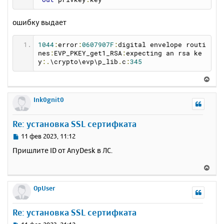
ошибку выдает
1044
:
error
:
0607907F
:
digital envelope routi
nes
:
EVP_PKEY_get1_RSA
:
expecting an rsa ke
y
:.
\crypto\evp\p_lib
.
c
:
345
В
е
р
Ink0gnit0
н
у
Re: установка SSL сертифката
т
ь
С
11 фев 2023, 11:12
с
о
Пришлите ID от AnyDesk в ЛС.
о
я
б
к
В
щ
н
е
е
а
р
OpUser
н
ч
н
и
а
у
е
Re: установка SSL сертифката
л
т
у
ь