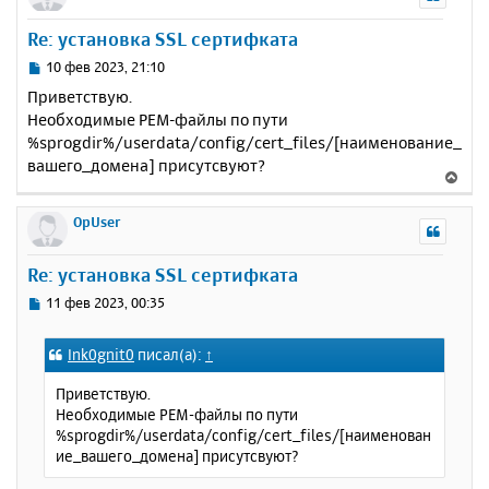
н
у
Re: установка SSL сертифката
т
ь
С
10 фев 2023, 21:10
с
о
Приветствую.
о
я
Необходимые PEM-файлы по пути
б
к
%sprogdir%/userdata/config/cert_files/[наименование_
щ
н
е
вашего_домена] присутсвуют?
а
В
н
ч
е
и
а
р
OpUser
е
л
н
у
у
Re: установка SSL сертифката
т
ь
С
11 фев 2023, 00:35
с
о
о
я
Ink0gnit0
писал(а):
↑
б
к
щ
н
Приветствую.
е
а
Необходимые PEM-файлы по пути
н
ч
%sprogdir%/userdata/config/cert_files/[наименован
и
а
ие_вашего_домена] присутсвуют?
е
л
у