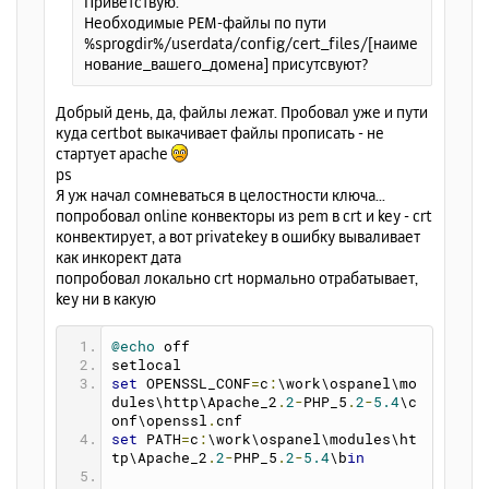
Приветствую.
а
е
Необходимые PEM-файлы по пути
л
%sprogdir%/userdata/config/cert_files/[наиме
у
нование_вашего_домена] присутсвуют?
Добрый день, да, файлы лежат. Пробовал уже и пути
куда certbot выкачивает файлы прописать - не
стартует apache
ps
Я уж начал сомневаться в целостности ключа...
попробовал online конвекторы из pem в crt и key - crt
конвектирует, а вот privatekey в ошибку вываливает
как инкорект дата
попробовал локально crt нормально отрабатывает,
key ни в какую
@echo
 off
setlocal
set
 OPENSSL_CONF
=
c
:
\work\ospanel\mo
dules\http\Apache_2
.
2
-
PHP_5
.
2
-
5.4
\c
onf\openssl
.
cnf
set
 PATH
=
c
:
\work\ospanel\modules\ht
tp\Apache_2
.
2
-
PHP_5
.
2
-
5.4
\b
in