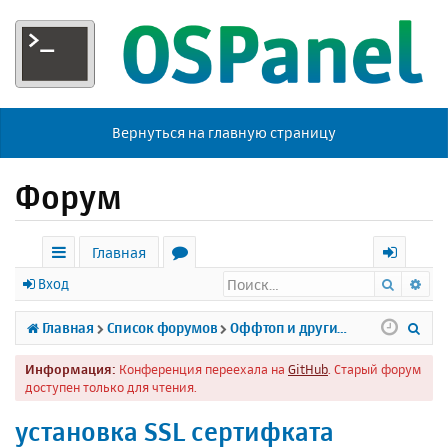
Вернуться на главную страницу
Форум
Главная
Поиск
Ра
с
о
х
Вход
ы
р
о
П
Главная
Список форумов
Оффтоп и другие темы
л
у
д
о
Информация:
Конференция переехала на
GitHub
. Старый форум
к
м
и
доступен только для чтения.
и
ы
с
установка SSL сертифката
к