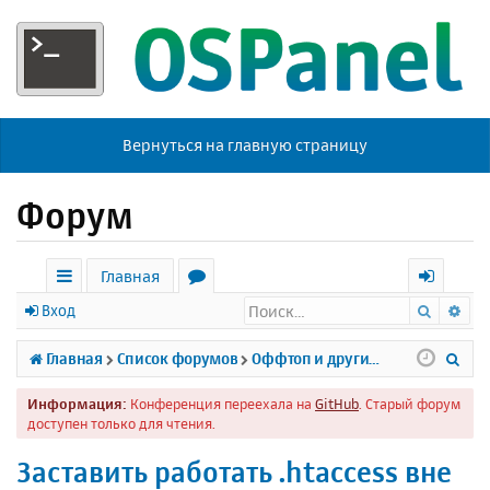
Вернуться на главную страницу
Форум
Главная
Поиск
Ра
с
о
х
Вход
ы
р
о
П
Главная
Список форумов
Оффтоп и другие темы
л
у
д
о
Информация:
Конференция переехала на
GitHub
. Старый форум
к
м
и
доступен только для чтения.
и
ы
с
Заставить работать .htaccess вне
к