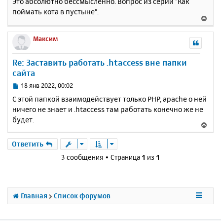
Это абсолютно бессмысленно. Вопрос из серии "Как
к
о
поймать кота в пустыне".
н
б
В
щ
а
е
е
ч
р
Максим
н
а
н
и
л
у
е
у
Re: Заставить работать .htaccess вне папки
т
сайта
ь
с
С
18 янв 2022, 00:02
я
о
С этой папкой взаимодействует только PHP, apache о ней
к
о
ничего не знает и .htaccess там работать конечно же не
н
б
будет.
щ
а
В
е
ч
е
н
а
р
Ответить
и
л
н
е
3 сообщения • Страница
1
из
1
у
у
т
ь
с
Главная
Список форумов
я
к
н