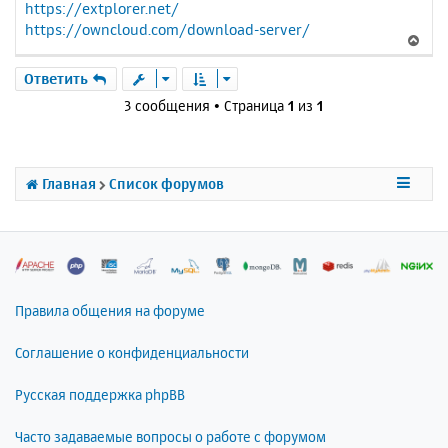
н
а
https://extplorer.net/
и
л
https://owncloud.com/download-server/
В
е
у
е
р
Ответить
н
3 сообщения • Страница
1
из
1
у
т
ь
с
Главная
Список форумов
я
к
н
а
ч
а
л
Правила общения на форуме
у
Соглашение о конфиденциальности
Русская поддержка phpBB
Часто задаваемые вопросы о работе с форумом