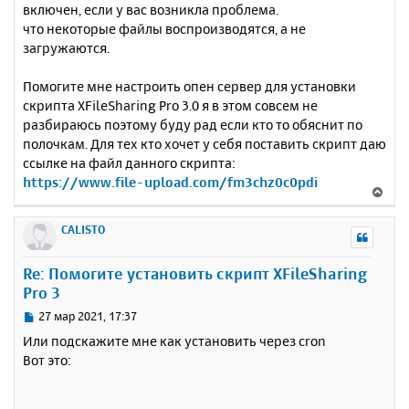
включен, если у вас возникла проблема.
что некоторые файлы воспроизводятся, а не
загружаются.
Помогите мне настроить опен сервер для установки
скрипта XFileSharing Pro 3.0 я в этом совсем не
разбираюсь поэтому буду рад если кто то обяснит по
полочкам. Для тех кто хочет у себя поставить скрипт даю
ссылке на файл данного скрипта:
https://www.file-upload.com/fm3chz0c0pdi
В
е
р
CALISTO
н
у
Re: Помогите установить скрипт XFileSharing
т
Pro 3
ь
с
С
27 мар 2021, 17:37
я
о
Или подскажите мне как установить через cron
к
о
Вот это:
н
б
щ
а
е
ч