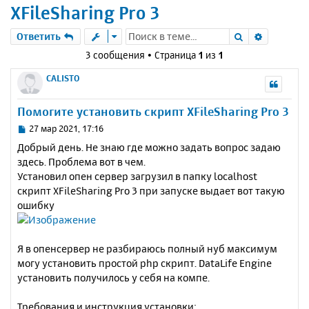
XFileSharing Pro 3
Поиск
Расшире
Ответить
3 сообщения • Страница
1
из
1
CALISTO
Помогите установить скрипт XFileSharing Pro 3
С
27 мар 2021, 17:16
о
Добрый день. Не знаю где можно задать вопрос задаю
о
здесь. Проблема вот в чем.
б
Установил опен сервер загрузил в папку localhost
щ
е
скрипт XFileSharing Pro 3 при запуске выдает вот такую
н
ошибку
и
е
Я в опенсервер не разбираюсь полный нуб максимум
могу установить простой php скрипт. DataLife Engine
установить получилось у себя на компе.
Требования и инструкция установки: