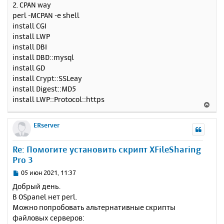
н
а
2. CPAN way
и
л
perl -MCPAN -e shell
е
у
install CGI
install LWP
install DBI
install DBD::mysql
install GD
install Crypt::SSLeay
install Digest::MD5
install LWP::Protocol::https
В
е
р
ERserver
н
у
Re: Помогите установить скрипт XFileSharing
т
Pro 3
ь
с
С
05 июн 2021, 11:37
я
о
Добрый день.
к
о
В OSpanel нет perl.
н
б
Можно попробовать альтернативные скрипты
щ
а
е
файловых серверов:
ч