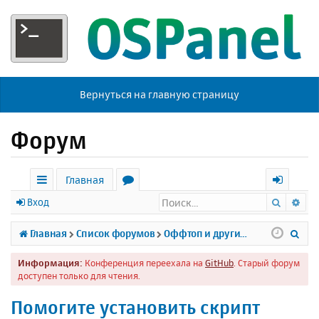
Вернуться на главную страницу
Форум
Главная
Поиск
Ра
с
о
х
Вход
ы
р
о
П
Главная
Список форумов
Оффтоп и другие темы
л
у
д
о
Информация:
Конференция переехала на
GitHub
. Старый форум
к
м
и
доступен только для чтения.
и
ы
с
Помогите установить скрипт
к