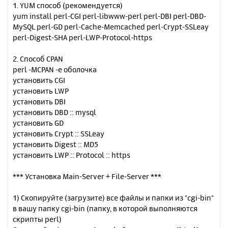
1. YUM способ (рекомендуется)
yum install perl-CGI perl-libwww-perl perl-DBI perl-DBD-
MySQL perl-GD perl-Cache-Memcached perl-Crypt-SSLeay
perl-Digest-SHA perl-LWP-Protocol-https
2. Способ CPAN
perl -MCPAN -e оболочка
установить CGI
установить LWP
установить DBI
установить DBD :: mysql
установить GD
установить Crypt :: SSLeay
установить Digest :: MD5
установить LWP :: Protocol :: https
*** Установка Main-Server + File-Server ***
1) Скопируйте (загрузите) все файлы и папки из "cgi-bin"
в вашу папку cgi-bin (папку, в которой выполняются
скрипты perl)