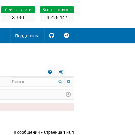
Cейчас в сети
Всего загрузок
8 730
4 256 147
Поддержка
С
Поиск
Расширенный поиск
FA
х
Q
о
д
9 сообщений • Страница
1
из
1