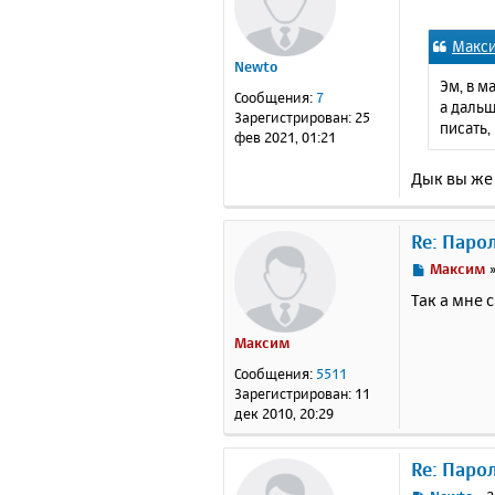
о
о
Макс
б
Newto
щ
Эм, в м
е
Сообщения:
7
а дальш
н
Зарегистрирован:
25
писать,
и
фев 2021, 01:21
е
Дык вы же 
Re: Паро
С
Максим
о
Так а мне 
о
б
Максим
щ
е
Сообщения:
5511
н
Зарегистрирован:
11
и
дек 2010, 20:29
е
Re: Паро