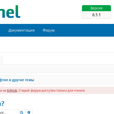
Версия
6.5.1
ь
Документация
Форум
топ и другие темы
а на
GitHub
. Старый форум доступен только для чтения.
n?
Поиск
Расширенный поиск