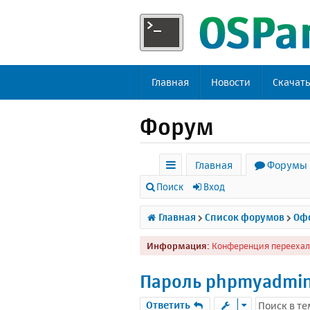
Главная
Новости
Скачат
Форум
Главная
Форумы
с
Поиск
Вход
ы
Главная
Список форумов
Офф
л
Информация:
Конференция переехал
к
и
Пароль phpmyadmi
Ответить