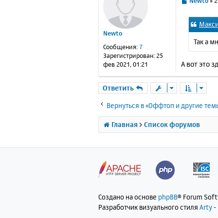
С
Newto
»
2
о
о
Макс
б
Newto
щ
Так а м
е
Сообщения:
7
н
Зарегистрирован:
25
и
А вот это 
фев 2021, 01:21
е
Ответить
Вернуться в «Оффтоп и другие тем
Главная
Список форумов
Создано на основе
phpBB
® Forum Sof
Разработчик визуального стиля
Arty
-