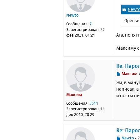
о
Newt
б
Newto
щ
Openser
е
Сообщения:
7
н
Зарегистрирован:
25
и
Ага, понят
фев 2021, 01:21
е
Максиму сп
Re: Паро
С
Максим
о
Эм, в ману
о
написал, а
б
Максим
и посты пи
щ
е
Сообщения:
5511
н
Зарегистрирован:
11
и
дек 2010, 20:29
е
Re: Паро
С
Newto
»
2