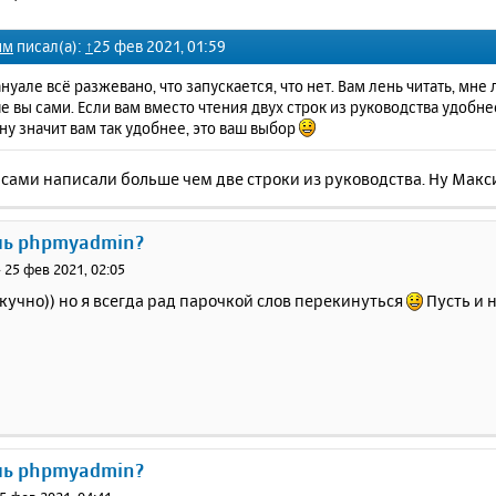
им
писал(а):
↑
25 фев 2021, 01:59
ануале всё разжевано, что запускается, что нет. Вам лень читать, мне 
е вы сами. Если вам вместо чтения двух строк из руководства удобн
 ну значит вам так удобнее, это ваш выбор
сами написали больше чем две строки из руководства. Ну Максим
ль phpmyadmin?
»
25 фев 2021, 02:05
скучно)) но я всегда рад парочкой слов перекинуться
Пусть и н
ль phpmyadmin?