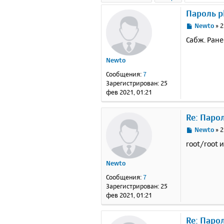
Пароль 
С
Newto
»
2
о
Сабж. Ране
о
б
Newto
щ
е
Сообщения:
7
н
Зарегистрирован:
25
и
фев 2021, 01:21
е
Re: Паро
С
Newto
»
2
о
root/root 
о
б
Newto
щ
е
Сообщения:
7
н
Зарегистрирован:
25
и
фев 2021, 01:21
е
Re: Паро