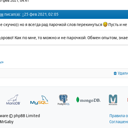
5 фев 2021, 04:41
им
писал(а):
↑
25 фев 2021, 02:05
не скучно)) но я всегда рад парочкой слов перекинуться
Пусть и не
здорово! Как по мне, то можно и не парочкой. Обмен опытом, знае
ы»
Удали
tware © phpBB Limited
Правила 
 MrGaby
Соглашен