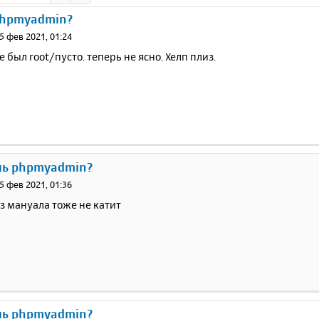
phpmyadmin?
5 фев 2021, 01:24
е был root/пусто. теперь не ясно. Хелп плиз.
ль phpmyadmin?
5 фев 2021, 01:36
из мануала тоже не катит
ль phpmyadmin?