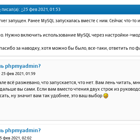
o
писал(а):
↑
25 фев 2021, 01:53
ver запущен. Ранее MySQL запускалась вместе с ним. Сейчас что-то
но. Нужно включить использование MySQL через настройки->моду
асибо за наводку, хотя можно бы было, все-таки, ответить по ф
ль phpmyadmin?
»
25 фев 2021, 01:59
але всё разжевано, что запускается, что нет. Вам лень читать, мн
 дальше вы сами. Если вам вместо чтения двух строк из руково
сать, ну значит вам так удобнее, это ваш выбор
ль phpmyadmin?
5 фев 2021, 02:02