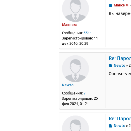
С
Максим
о
Вы наверно
о
б
Максим
щ
е
Сообщения:
5511
н
Зарегистрирован:
11
и
дек 2010, 20:29
е
Re: Паро
С
Newto
»
2
о
Openserver
о
б
Newto
щ
е
Сообщения:
7
н
Зарегистрирован:
25
и
фев 2021, 01:21
е
Re: Паро
С
Newto
»
2
о