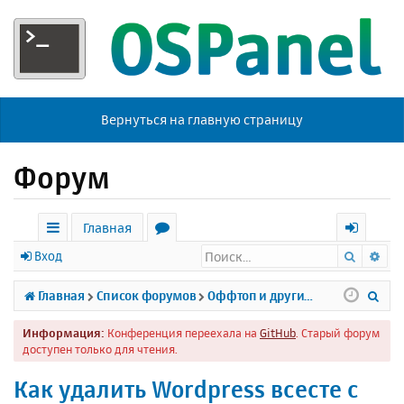
Вернуться на главную страницу
Форум
Главная
Поиск
Ра
с
о
х
Вход
ы
р
о
П
Главная
Список форумов
Оффтоп и другие темы
л
у
д
о
Информация:
Конференция переехала на
GitHub
. Старый форум
к
м
и
доступен только для чтения.
и
ы
с
Как удалить Wordpress всесте с
к