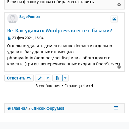
е
Если на флэшку снова собираетесь ставить.
а
В
н
ч
е
и
а
р
SagePointer
е
л
н
у
у
Re: Как удалить Wordpress всесте с базами?
т
ь
С
23 фев 2021, 16:04
с
о
Отдельно удалить домен в папке domain и отдельно
о
я
удалить базу данных с помощью
б
к
phpmyadmin/adminer/heidisql или любого другого
щ
н
е
клиента (три вышеперечисленные входят в OpenServer).
а
В
н
ч
е
и
а
р
Ответить
е
л
н
3 сообщения • Страница
1
из
1
у
у
т
ь
с
Главная
Список форумов
я
к
н
а