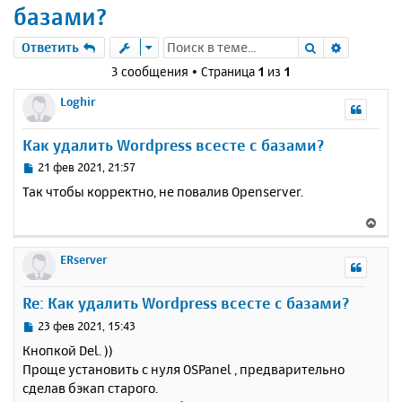
базами?
Поиск
Расшире
Ответить
3 сообщения • Страница
1
из
1
Loghir
Как удалить Wordpress всесте с базами?
С
21 фев 2021, 21:57
о
Так чтобы корректно, не повалив Openserver.
о
б
В
щ
е
е
р
ERserver
н
н
и
у
е
Re: Как удалить Wordpress всесте с базами?
т
ь
С
23 фев 2021, 15:43
с
о
Кнопкой Del. ))
о
я
Проще установить с нуля OSPanel , предварительно
б
к
сделав бэкап старого.
щ
н