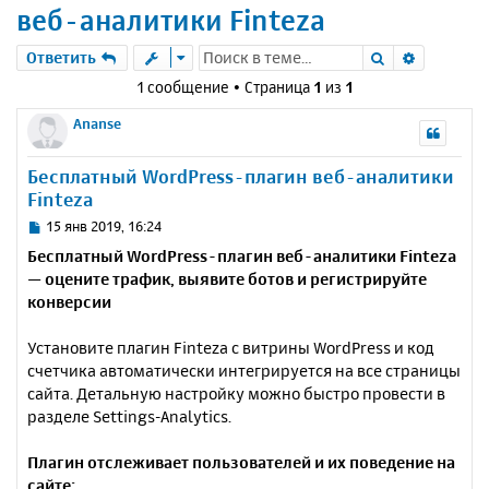
веб-аналитики Finteza
Поиск
Расшире
Ответить
1 сообщение • Страница
1
из
1
Ananse
Бесплатный WordPress-плагин веб-аналитики
Finteza
С
15 янв 2019, 16:24
о
Бесплатный WordPress-плагин веб-аналитики Finteza
о
— оцените трафик, выявите ботов и регистрируйте
б
конверсии
щ
е
н
Установите плагин Finteza с витрины WordPress и код
и
счетчика автоматически интегрируется на все страницы
е
сайта. Детальную настройку можно быстро провести в
разделе Settings-Analytics.
Плагин отслеживает пользователей и их поведение на
сайте: