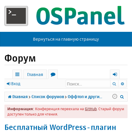
Вернуться на главную страницу
Форум
Главная
Поиск
Ра
с
о
х
Вход
ы
р
о
П
Главная
Список форумов
Оффтоп и другие темы
л
у
д
о
Информация:
Конференция переехала на
GitHub
. Старый форум
к
м
и
доступен только для чтения.
и
ы
с
Бесплатный WordPress-плагин
к