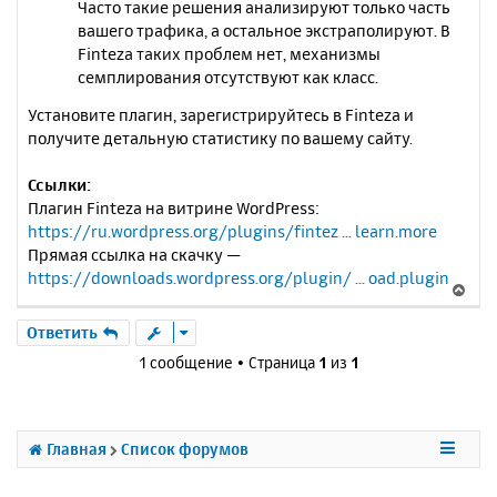
Часто такие решения анализируют только часть
вашего трафика, а остальное экстраполируют. В
Finteza таких проблем нет, механизмы
семплирования отсутствуют как класс.
Установите плагин, зарегистрируйтесь в Finteza и
получите детальную статистику по вашему сайту.
Ссылки:
Плагин Finteza на витрине WordPress:
https://ru.wordpress.org/plugins/fintez ... learn.more
Прямая ссылка на скачку —
https://downloads.wordpress.org/plugin/ ... oad.plugin
В
е
р
Ответить
н
1 сообщение • Страница
1
из
1
у
т
ь
с
Главная
Список форумов
я
к