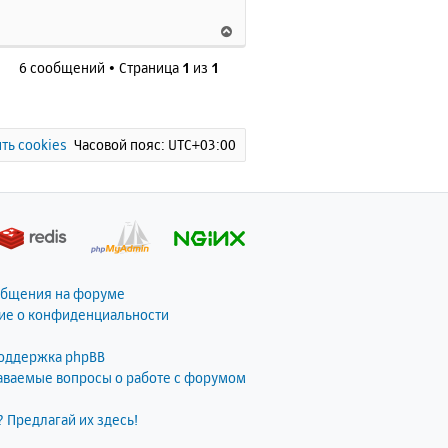
н
В
а
е
ч
6 сообщений • Страница
1
из
1
р
а
н
л
у
у
т
ь
ть cookies
Часовой пояс:
UTC+03:00
с
я
к
н
а
ч
а
общения на форуме
л
ие о конфиденциальности
у
поддержка phpBB
даваемые вопросы о работе с форумом
? Предлагай их здесь!