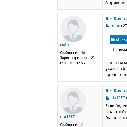
А проверя
Re: Как 
С
crafic
»
27
о
о
uluka
б
crafic
щ
Придума
е
Сообщения:
40
н
Зарегистрирован:
23
и
слишком мн
сен 2012, 16:53
е
указал в б
вроде тепе
Re: Как 
С
illa4257
о
Если буде
о
в настрой
б
illa4257
Главное ч
щ
е
Сообщения:
2