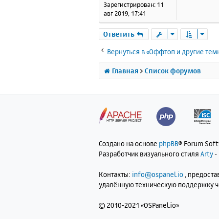
н
Зарегистрирован:
11
и
авг 2019, 17:41
е
Ответить
Вернуться в «Оффтоп и другие тем
Главная
Список форумов
Создано на основе
phpBB
® Forum Sof
Разработчик визуального стиля
Arty
-
Контакты:
info@ospanel.io
, предост
удалённую техническую поддержку 
©
2010-2021 «OSPanel.io»