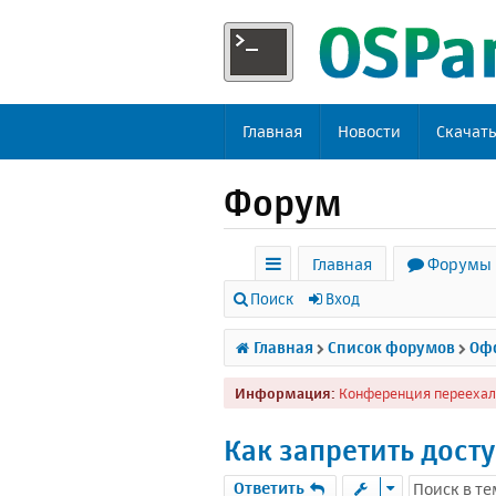
Главная
Новости
Скачат
Форум
Главная
Форумы
с
Поиск
Вход
ы
Главная
Список форумов
Офф
л
Информация:
Конференция переехал
к
и
Как запретить досту
Ответить