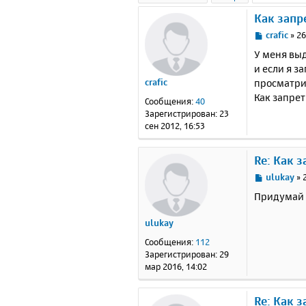
Как запр
С
crafic
»
26
о
У меня вы
о
и если я з
б
просматри
crafic
щ
е
Как запрет
Сообщения:
40
н
Зарегистрирован:
23
и
сен 2012, 16:53
е
Re: Как 
С
ulukay
»
о
Придумай п
о
б
ulukay
щ
е
Сообщения:
112
н
Зарегистрирован:
29
и
мар 2016, 14:02
е
Re: Как 