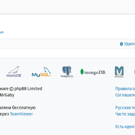
ы»
Удали
tware © phpBB Limited
Правила 
 MrGaby
Соглашен
авляем бесплатную
Русская 
через
TeamViewer
Часто за
Есть идеи