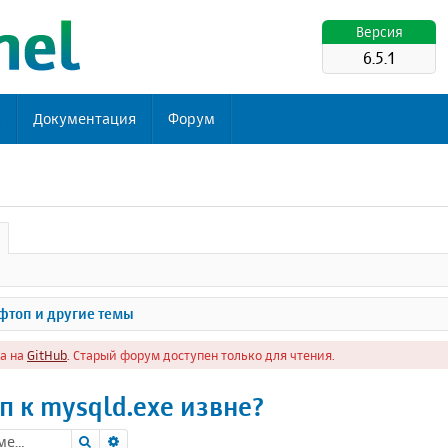
Версия
6.5.1
ь
Документация
Форум
топ и другие темы
а на
GitHub
. Старый форум доступен только для чтения.
п к mysqld.exe извне?
Поиск
Расширенный поиск