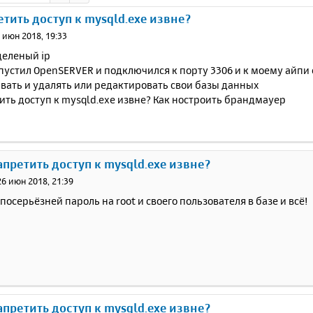
етить доступ к mysqld.exe извне?
 июн 2018, 19:33
деленый ip
апустил OpenSERVER и подключился к порту 3306 и к моему айпи 
вать и удалять или редактировать свои базы данных
ить доступ к mysqld.exe извне? Как ностроить брандмауер
запретить доступ к mysqld.exe извне?
26 июн 2018, 21:39
осерьёзней пароль на root и своего пользователя в базе и всё!
запретить доступ к mysqld.exe извне?