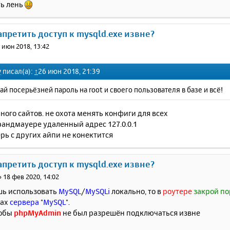
ть лень
запретить доступ к mysqld.exe извне?
 июн 2018, 13:42
y
писал(а):
↑
26 июн 2018, 21:39
й посерьёзней пароль на root и своего пользователя в базе и всё!
ого сайтов. не охота менять конфиги для всех
рандмауере удаленный адрес 127.0.0.1
рь с других айпи не конектится
запретить доступ к mysqld.exe извне?
»
18 фев 2020, 14:02
шь использовать
MySQL
/
MySQLi
локально, то в
роутере
закрой по
ках
сервера
"
MySQL
".
тобы
phpMyAdmin
не был разрешён подключаться извне