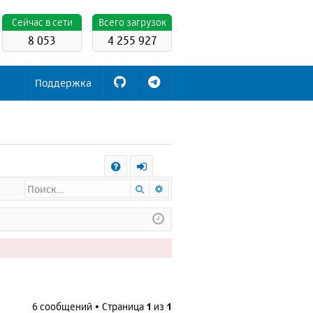
Cейчас в сети
Всего загрузок
8 053
4 255 927
Поддержка
С
Поиск
Расширенный поиск
FA
х
Q
о
д
6 сообщений • Страница
1
из
1