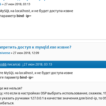
6
»
27 июн 2018, 03:13
MySQL на localhost, и не будет доступа извне
 параметр
bind-ip=
запретить доступ к mysqld.exe извне?
niverse
»
27 июн 2018, 12:09
en86
писал(а):
↑
27 июн 2018, 03:13
те MySQL на localhost, и не будет доступа извне
иге параметр
bind-ip=
де же нельзя?
, что если в настройках OSP выбрать использование, скажем, 19
 указать ручками 127.0.0.1 в качестве значения для bind-ip, то O
ибаться.