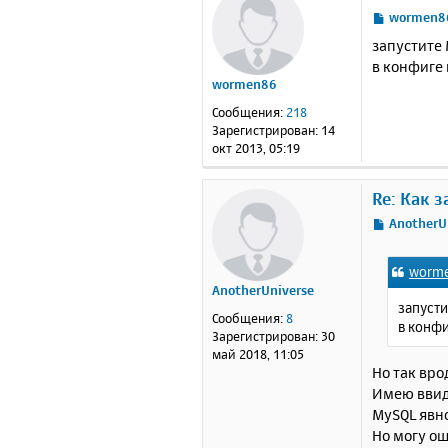
С
wormen8
о
запустите 
о
в конфиге
б
wormen86
щ
е
Сообщения:
218
н
Зарегистрирован:
14
и
окт 2013, 05:19
е
Re: Как 
С
AnotherU
о
о
worm
б
AnotherUniverse
щ
запусти
е
Сообщения:
8
в конф
н
Зарегистрирован:
30
и
май 2018, 11:05
е
Но так вро
Имею ввиду
MySQL явно
Но могу ош