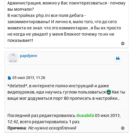
Администрация, можно у Вас поинтересоваться - почему
вы молчали?
В настройках php.ini все поля дебага -
закомментированы! И лично я, мало того, что до сего
момента не знал. что это комментарии , я бы их просто
не когда не увидел! у меня блокнот почему то их не
показывает!
В
е
р
papdjonn
н
у
т
ь
С
03 июл 2013, 11:26
с
о
*deleted*, в интернете полно инструкций и даже
о
я
видеоуроков, иди научись гуглом пользоваться
Как ты
б
к
ваще мог додуматься порт 80 прописать в настройки...
щ
н
е
а
н
ч
и
Последний раз редактировалось
duxabilii
03 июл 2013,
а
е
12:42, всего редактировалось 1 раз.
л
Причина:
Не нужно оскорблений
В
у