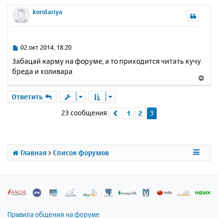
е
р
korolariya
н
у
т
ь
С
02 окт 2014, 18:20
с
о
Забацай карму на форуме, а то приходится читать кучу
о
я
бреда и холивара
б
к
В
щ
н
е
е
а
р
Ответить
н
ч
н
и
а
23 сообщения
1
2
3
Пред.
у
е
л
т
у
ь
с
я
Главная
Список форумов
к
н
а
ч
а
л
Правила общения на форуме
у