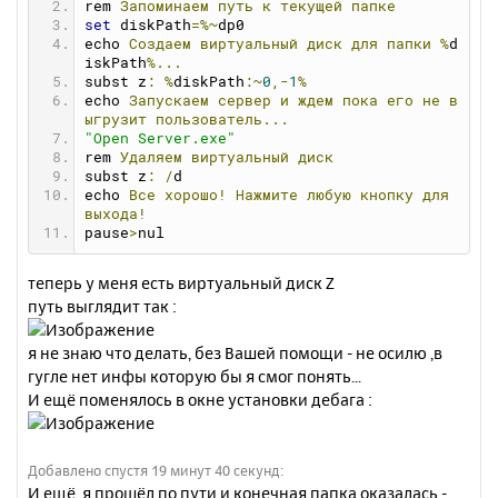
rem 
Запоминаем
путь
к
текущей
папке
set
 diskPath
=%~
dp0
echo 
Создаем
виртуальный
диск
для
папки
%
d
iskPath
%...
subst z
:
%
diskPath
:~
0
,-
1
%
echo 
Запускаем
сервер
и
ждем
пока
его
не
в
ыгрузит
пользователь...
"Open Server.exe"
rem 
Удаляем
виртуальный
диск
subst z
:
/
d
echo 
Все
хорошо!
Нажмите
любую
кнопку
для
выхода!
pause
>
nul
теперь у меня есть виртуальный диск Z
путь выглядит так :
я не знаю что делать, без Вашей помощи - не осилю ,в
гугле нет инфы которую бы я смог понять...
И ещё поменялось в окне установки дебага :
Добавлено спустя 19 минут 40 секунд:
И ещё ,я прошёл по пути и конечная папка оказалась -