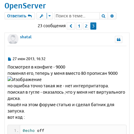
OpenServer
Поиск
Расшире
Ответить
23 сообщения
1
2
3
Пред.
shatal
С
27 июн 2013, 16:32
о
Посмотрел в конфиге - 9000
о
поменял его, теперь у меня вместо 80 прописан 9000
б
щ
е
но ошибка точно такая же - нет интерпритатора.
н
поискал в гугле - оказалось ,что у меня нет виртуального
и
диска.
е
Нашёл на этом форуме статью и сделал батник для
запуска.
вот код :
@echo
 off