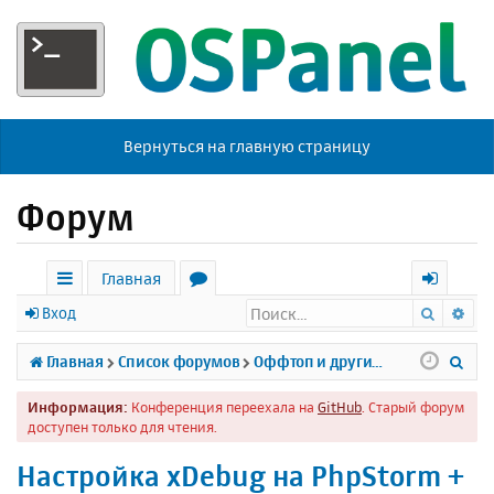
Вернуться на главную страницу
Форум
Главная
Поиск
Ра
с
о
х
Вход
ы
р
о
П
Главная
Список форумов
Оффтоп и другие темы
л
у
д
о
Информация:
Конференция переехала на
GitHub
. Старый форум
к
м
и
доступен только для чтения.
и
ы
с
Настройка xDebug на PhpStorm +
к