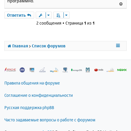
а
программно.
В
е
л
е
у
р
Ответить
н
2 сообщения • Страница
1
из
1
у
т
ь
с
Главная
Список форумов
я
к
н
а
ч
а
л
Правила общения на форуме
у
Соглашение о конфиденциальности
Русская поддержка phpBB
Часто задаваемые вопросы о работе с форумом