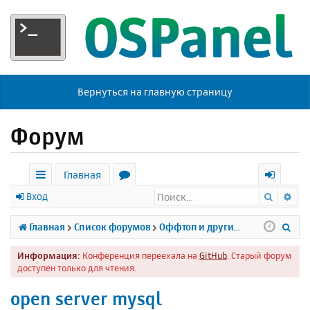
Вернуться на главную страницу
Форум
Главная
Поиск
Ра
с
о
х
Вход
ы
р
о
П
Главная
Список форумов
Оффтоп и другие темы
л
у
д
о
Информация:
Конференция переехала на
GitHub
. Старый форум
к
м
и
доступен только для чтения.
и
ы
с
open server mysql
к