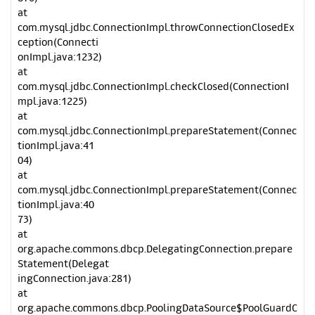
at
com.mysql.jdbc.ConnectionImpl.throwConnectionClosedEx
ception(Connecti
onImpl.java:1232)
at
com.mysql.jdbc.ConnectionImpl.checkClosed(ConnectionI
mpl.java:1225)
at
com.mysql.jdbc.ConnectionImpl.prepareStatement(Connec
tionImpl.java:41
04)
at
com.mysql.jdbc.ConnectionImpl.prepareStatement(Connec
tionImpl.java:40
73)
at
org.apache.commons.dbcp.DelegatingConnection.prepare
Statement(Delegat
ingConnection.java:281)
at
org.apache.commons.dbcp.PoolingDataSource$PoolGuardC