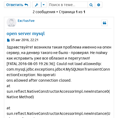
Поиск
Расшире
Ответить
2 сообщения • Страница
1
из
1
Exc1us1ve
open server mysql
С
05 авг 2016, 22:21
о
Здравствуйте! возникла такая проблема именно на опен
о
сервер, на денвер такого не было - проверял. Не пойму
б
как исправить уже все облазил и перегуглил!
щ
е
[FATAL 2016-08-05 19:26:36]: Could not load allowedIp:
н
com.mysql.jdbc.exceptions.jdbc4.MySQLNonTransientConn
и
ectionException: No operati
е
ons allowed after connection closed.
at
sun.reflect.NativeConstructorAccessorImpl.newInstance0(
Native Method)
at
sun.reflect.NativeConstructorAccessorImpl.newInstance(U