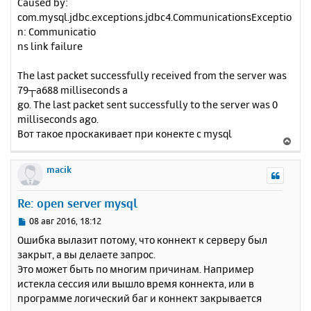
Caused by:
com.mysql.jdbc.exceptions.jdbc4.CommunicationsExceptio
n: Communicatio
ns link failure
The last packet successfully received from the server was
79┬а688 milliseconds a
go. The last packet sent successfully to the server was 0
milliseconds ago.
Вот такое проскакивает при конекте с mysql
В
е
р
macik
н
у
Re: open server mysql
т
ь
С
08 авг 2016, 18:12
с
о
Ошибка вылазит потому, что коннект к серверу был
о
я
закрыт, а вы делаете запрос.
б
к
Это может быть по многим причинам. Например
щ
н
е
истекла сессия или вышло время коннекта, или в
а
н
программе логический баг и коннект закрывается
ч
и