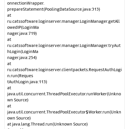
onnectionWrapper.
prepareStatement(PoolingDataSource.java:313)
at
ru.catssoftware.loginserver.manager.LoginManager.getAll
owedIP(LoginMa
nager.java:719)
at
ru.catssoftware.loginserver.manager.LoginManager.tryAut
hLogin(LoginMa
nager.java:254)
at
ru.catssoftware.loginserver.clientpackets.RequestAuthLogi
n.run(Reques
tAuthLogin.java:113)
at
java.util.concurrent.ThreadPoolExecutor.runWorker(Unkno
wn Source)
at
java.util.concurrent.ThreadPoolExecutor$Worker.run(Unkn
own Source)
at java.lang.Thread.run(Unknown Source)