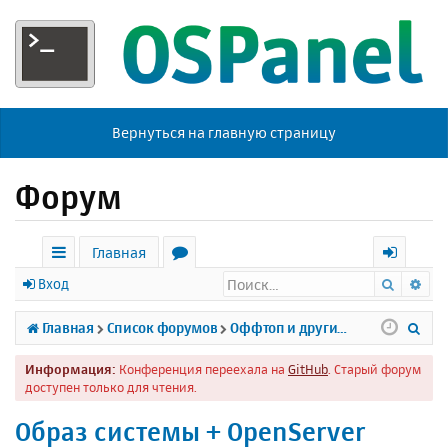
Вернуться на главную страницу
Форум
Главная
Поиск
Ра
с
о
х
Вход
ы
р
о
П
Главная
Список форумов
Оффтоп и другие темы
л
у
д
о
Информация:
Конференция переехала на
GitHub
. Старый форум
к
м
и
доступен только для чтения.
и
ы
с
Образ системы + OpenServer
к