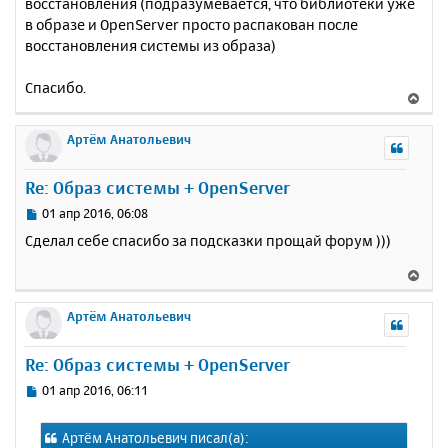
восстановления (подразумевается, что библиотеки уже
в образе и OpenServer просто распакован после
восстановления системы из образа)
Спасибо.
В
е
р
Артём Анатольевич
н
у
Re: Образ системы + OpenServer
т
ь
С
01 апр 2016, 06:08
с
о
Сделал себе спасибо за подсказки прощай форум )))
о
я
б
к
В
щ
н
е
е
а
р
Артём Анатольевич
н
ч
н
и
а
у
е
Re: Образ системы + OpenServer
л
т
у
ь
С
01 апр 2016, 06:11
с
о
о
я
Артём Анатольевич писал(а):
б
к