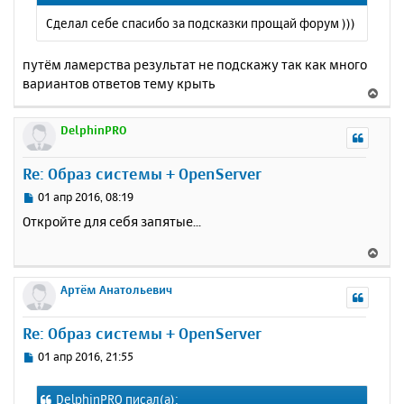
щ
н
Сделал себе спасибо за подсказки прощай форум )))
е
а
н
ч
и
путём ламерства результат не подскажу так как много
а
е
вариантов ответов тему крыть
л
В
у
е
р
DelphinPRO
н
у
Re: Образ системы + OpenServer
т
ь
С
01 апр 2016, 08:19
с
о
Откройте для себя запятые...
о
я
б
к
В
щ
н
е
е
а
р
Артём Анатольевич
н
ч
н
и
а
у
е
Re: Образ системы + OpenServer
л
т
у
ь
С
01 апр 2016, 21:55
с
о
о
я
DelphinPRO писал(а):
б