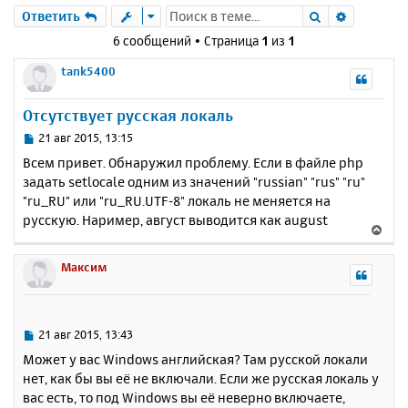
Поиск
Расшире
Ответить
6 сообщений • Страница
1
из
1
tank5400
Отсутствует русская локаль
С
21 авг 2015, 13:15
о
Всем привет. Обнаружил проблему. Если в файле php
о
задать setlocale одним из значений "russian" "rus" "ru"
б
"ru_RU" или "ru_RU.UTF-8" локаль не меняется на
щ
е
русскую. Наример, август выводится как august
В
н
е
и
р
Максим
е
н
у
т
ь
С
21 авг 2015, 13:43
с
о
Может у вас Windows английская? Там русской локали
о
я
нет, как бы вы её не включали. Если же русская локаль у
б
к
вас есть, то под Windows вы её неверно включаете,
щ
н