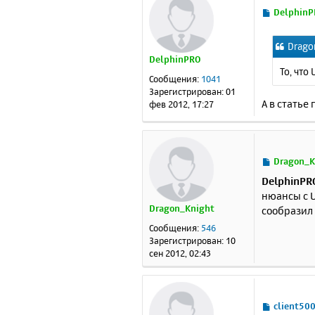
С
DelphinP
о
о
Drago
б
DelphinPRO
щ
То, что
е
Сообщения:
1041
н
Зарегистрирован:
01
и
А в статье
фев 2012, 17:27
е
С
Dragon_K
о
DelphinPR
о
нюансы с U
б
Dragon_Knight
сообразил 
щ
е
Сообщения:
546
н
Зарегистрирован:
10
и
сен 2012, 02:43
е
С
client50