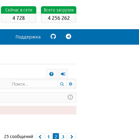
Cейчас в сети
Всего загрузок
4 728
4 256 262
Поддержка
С
Поиск
Расширенный поиск
FA
х
Q
о
д
25 сообщений
1
2
3
Пред.
След.