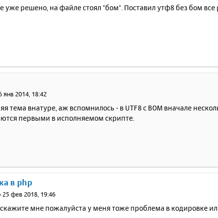
е уже решено, на файле стоял "бом". Поставил утф8 без бом все 
6 янв 2014, 18:42
няя тема внатуре, аж вспомнилось - в UTF8 c BOM вначале неско
ются первыми в исполняемом скрипте.
ка в php
»
25 фев 2018, 19:46
скажите мне пожалуйста у меня тоже проблема в кодировке или