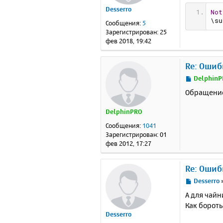
б
Desserro
щ
Not
е
\su
Сообщения:
5
н
Зарегистрирован:
25
и
фев 2018, 19:42
е
Re: Ошиб
С
DelphinP
о
Обращение 
о
б
DelphinPRO
щ
е
Сообщения:
1041
н
Зарегистрирован:
01
и
фев 2012, 17:27
е
Re: Ошиб
С
Desserro
о
А для чай
о
Как бороть
б
Desserro
щ