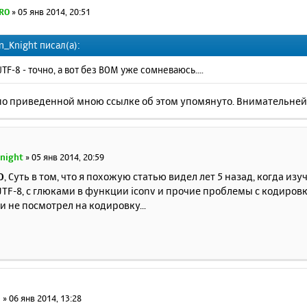
RO
»
05 янв 2014, 20:51
n_Knight писал(а):
 UTF-8 - точно, а вот без BOM уже сомневаюсь....
 по приведенной мною ссылке об этом упомянуто. Внимательней
night
»
05 янв 2014, 20:59
O
, Суть в том, что я похожую статью видел лет 5 назад, когда из
TF-8, с глюками в функции iconv и прочие проблемы с кодиров
и не посмотрел на кодировку...
0
»
06 янв 2014, 13:28