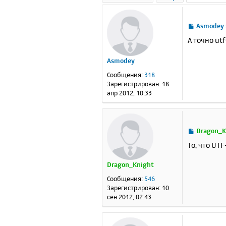
С
Asmodey
о
А точно utf
о
б
Asmodey
щ
е
Сообщения:
318
н
Зарегистрирован:
18
и
апр 2012, 10:33
е
С
Dragon_K
о
То, что UTF
о
б
Dragon_Knight
щ
е
Сообщения:
546
н
Зарегистрирован:
10
и
сен 2012, 02:43
е