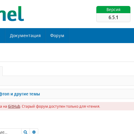
Версия
6.5.1
ь
Документация
Форум
топ и другие темы
а на
GitHub
. Старый форум доступен только для чтения.
Поиск
Расширенный поиск