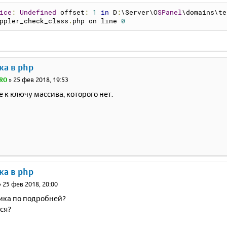
ice
:
Undefined
 offset
:
1
in
 D
:
\Server\O
SPanel
\domains\te
ppler_check_class
.
php on line 
0
ка в php
RO
»
25 фев 2018, 19:53
к ключу массива, которого нет.
ка в php
»
25 фев 2018, 20:00
ника по подробней?
ся?