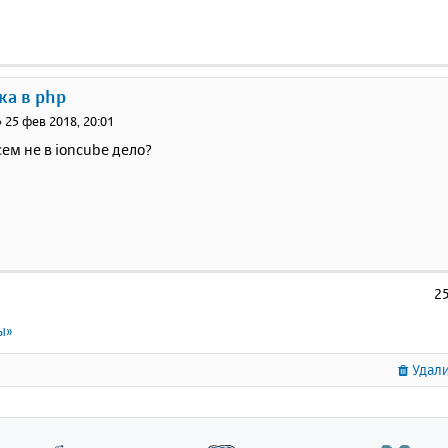
ка в php
»
25 фев 2018, 20:01
сем не в ioncube дело?
2
ы»
Удали