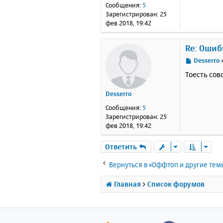
е
Сообщения:
5
н
Зарегистрирован:
25
и
фев 2018, 19:42
е
Re: Ошиб
С
Desserro
о
Тоесть сов
о
б
Desserro
щ
е
Сообщения:
5
н
Зарегистрирован:
25
и
фев 2018, 19:42
е
Ответить
Вернуться в «Оффтоп и другие тем
Главная
Список форумов