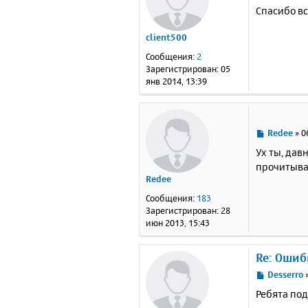
о
Спасибо вс
о
б
client500
щ
е
Сообщения:
2
н
Зарегистрирован:
05
и
янв 2014, 13:39
е
С
Redee
»
0
о
Ух ты, дав
о
прочитыва
б
Redee
щ
е
Сообщения:
183
н
Зарегистрирован:
28
и
июн 2013, 15:43
е
Re: Ошиб
С
Desserro
о
Ребята под
о