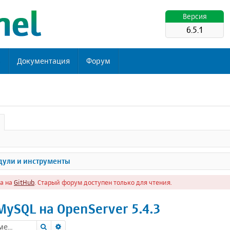
Версия
6.5.1
ь
Документация
Форум
ули и инструменты
а на
GitHub
. Старый форум доступен только для чтения.
MySQL на OpenServer 5.4.3
Поиск
Расширенный поиск