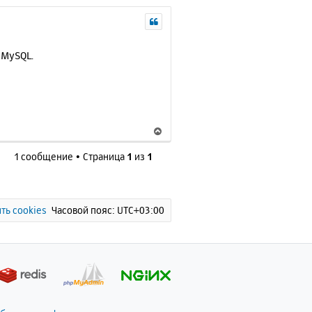
 MySQL.
В
е
1 сообщение • Страница
1
из
1
р
н
у
т
ь
ть cookies
Часовой пояс:
UTC+03:00
с
я
к
н
а
ч
а