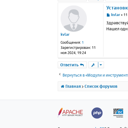
Установк
С
kvlar
»
11
о
Здравствуй
о
Нашел одну
б
kvlar
щ
е
Сообщения:
1
н
Зарегистрирован:
11
и
ноя 2024, 19:24
е
Ответить
Вернуться в «Модули и инструмен
Главная
Список форумов