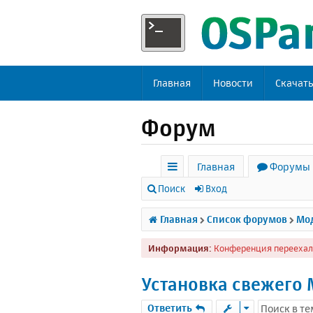
Главная
Новости
Скачат
Форум
Главная
Форумы
с
Поиск
Вход
ы
Главная
Список форумов
Мод
л
Информация:
Конференция переехал
к
и
Установка свежего 
Ответить