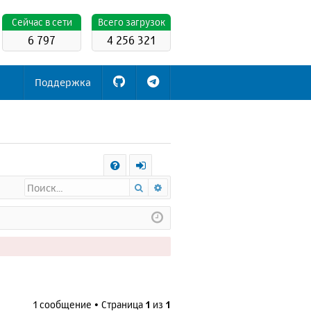
Cейчас в сети
Всего загрузок
6 797
4 256 321
Поддержка
С
Поиск
Расширенный поиск
FA
х
Q
о
д
1 сообщение • Страница
1
из
1