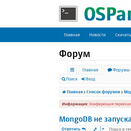
Главная
Новости
Скачат
Форум
Главная
Форумы
с
Поиск
Вход
ы
Главная
Список форумов
Мод
л
Информация:
Конференция переехал
к
и
MongoDB не запуск
Ответить