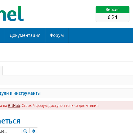
Версия
6.5.1
ь
Документация
Форум
ули и инструменты
а на
GitHub
. Старый форум доступен только для чтения.
аеться
Поиск
Расширенный поиск