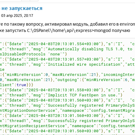
не запускаеться
»
03 апр 2025, 20:17
 по такому вопросу, активировал модуль, добавил его в enviro
ке запустить C:\OSPanel\home\api\express>mongod получаю
"
:{
"$date"
:
"2025-04-03T20:13:01.554+03:00"
},
"s"
:
"I"
,
"c
x"
:
"thread1"
,
"msg"
:
"Automatically disabling TLS 1.0, to 
slDisabledProtocols 'none'"
}
"
:{
"$date"
:
"2025-04-03T20:13:01.557+03:00"
},
"s"
:
"I"
,
"c
x"
:
"thread1"
,
"msg"
:
"Initialized wire specification"
,
"att
ie
:{
"minWireVersion"
:
0
,
"maxWireVersion"
:
21
},
"incomingInter
0
,
"maxWireVersion"
:
21
},
"outgoing"
:{
"minWireVersion"
:
6
,
"m
lient"
:
true
}}}
"
:{
"$date"
:
"2025-04-03T20:13:01.558+03:00"
},
"s"
:
"I"
,
"c
x"
:
"thread1"
,
"msg"
:
"Implicit TCP FastOpen in use."
}
"
:{
"$date"
:
"2025-04-03T20:13:01.560+03:00"
},
"s"
:
"I"
,
"c
x"
:
"thread1"
,
"msg"
:
"Successfully registered PrimaryOnlyS
ntMigrationDonorService"
,
"namespace"
:
"config.tenantMigra
"
:{
"$date"
:
"2025-04-03T20:13:01.560+03:00"
},
"s"
:
"I"
,
"c
x"
:
"thread1"
,
"msg"
:
"Successfully registered PrimaryOnlyS
ntMigrationRecipientService"
,
"namespace"
:
"config.tenantM
"
:{
"$date"
:
"2025-04-03T20:13:01.560+03:00"
},
"s"
:
"I"
,
"c