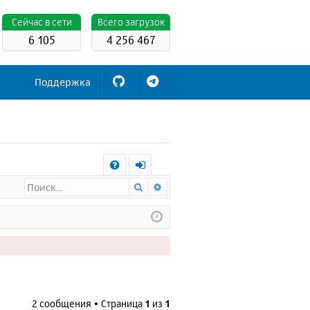
Cейчас в сети
Всего загрузок
6 105
4 256 467
Поддержка
С
Поиск
Расширенный поиск
FA
х
Q
о
д
2 сообщения • Страница
1
из
1