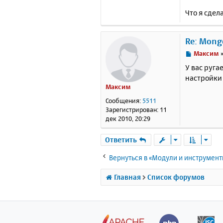
"ct
{
"t
Что я сдел
"ct
{
"t
"ct
Re: Mong
h"
:
{
"t
С
Максим
"ct
о
У вас руга
nOS
о
настройки 
{
"t
б
Максим
"ct
щ
sio
е
Сообщения:
5511
nvi
н
Зарегистрирован:
11
{
"t
и
дек 2010, 20:29
"ct
е
10"
{
"t
Ответить
"ct
{
"t
Вернуться в «Модули и инструмен
"ct
r"
:
Главная
Список форумов
Exi
spe
'st
{
"t
"ct
tr"