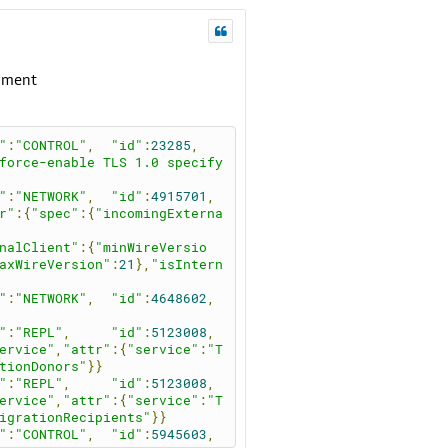
nment
"
:
"CONTROL"
,
"id"
:
23285
,
force-enable TLS 1.0 specify 
"
:
"NETWORK"
,
"id"
:
4915701
,
r"
:{
"spec"
:{
"incomingExterna
nalClient"
:{
"minWireVersio
axWireVersion"
:
21
},
"isIntern
"
:
"NETWORK"
,
"id"
:
4648602
,
"
:
"REPL"
,
"id"
:
5123008
,
ervice"
,
"attr"
:{
"service"
:
"T
tionDonors"
}}
"
:
"REPL"
,
"id"
:
5123008
,
ervice"
,
"attr"
:{
"service"
:
"T
igrationRecipients"
}}
"
:
"CONTROL"
,
"id"
:
5945603
,