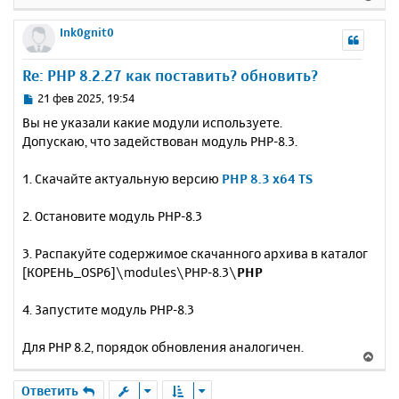
е
а
е
н
ч
р
Ink0gnit0
и
а
н
е
л
у
Re: PHP 8.2.27 как поставить? обновить?
у
т
ь
С
21 фев 2025, 19:54
с
о
Вы не указали какие модули используете.
о
я
Допускаю, что задействован модуль PHP-8.3.
б
к
щ
н
е
1. Скачайте актуальную версию
PHP 8.3 x64 TS
а
н
ч
и
а
2. Остановите модуль PHP-8.3
е
л
у
3. Распакуйте содержимое скачанного архива в каталог
[КОРЕНЬ_OSP6]\modules\PHP-8.3\
PHP
4. Запустите модуль PHP-8.3
Для PHP 8.2, порядок обновления аналогичен.
В
е
р
Ответить