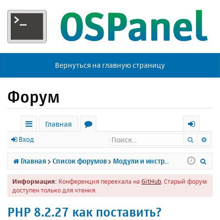
Вернуться на главную страницу
Форум
Главная
Поиск
Ра
с
о
х
Вход
ы
р
о
П
Главная
Список форумов
Модули и инструменты
л
у
д
о
Информация:
Конференция переехала на
GitHub
. Старый форум
к
м
и
доступен только для чтения.
и
ы
с
PHP 8.2.27 как поставить?
к