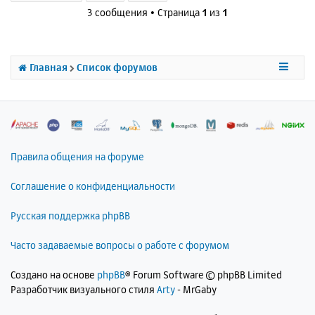
н
3 сообщения • Страница
1
из
1
у
т
ь
с
Главная
Список форумов
я
к
н
а
ч
а
л
Правила общения на форуме
у
Соглашение о конфиденциальности
Русская поддержка phpBB
Часто задаваемые вопросы о работе с форумом
Создано на основе
phpBB
® Forum Software © phpBB Limited
Разработчик визуального стиля
Arty
- MrGaby