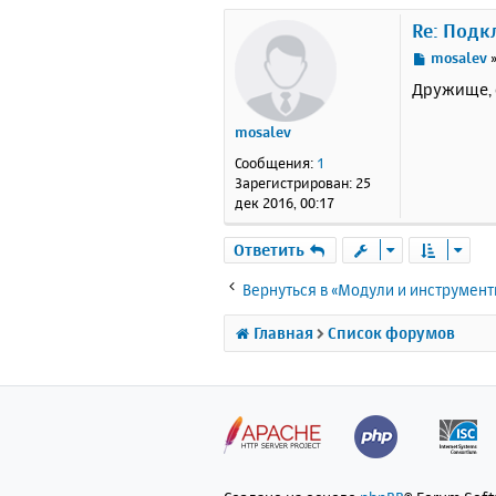
Re: Подк
С
mosalev
о
Дружище, 
о
б
mosalev
щ
е
Сообщения:
1
н
Зарегистрирован:
25
и
дек 2016, 00:17
е
Ответить
Вернуться в «Модули и инструмен
Главная
Список форумов