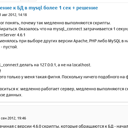
ние к БД в mysql более 1 сек + решение
1 авг 2012, 14:18
мог понять, почему так медленно выполняются скрипты.
ираться. Оказалось что на mysql_connect затрачивается 1 секун
nServer 4.6.1
менялось при выборе других версии Apache, PHP либо MySQL в н
- пустой.
connect делать на 127.0.0.1, а не на localhost.
!
то только у меня такая фигня. Поскольку ничего подобного на 
оситься к: медленно работает сервер, медленно выполняются 
азе данных.
 сен 2012, 19:46
начиная с версии 4.6.0 скрипты, которые обращаются к БД - нач