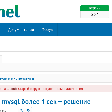
Версия
6.5.1
ь
Документация
Форум
ули и инструменты
а на
GitHub
. Старый форум доступен только для чтения.
 mysql более 1 сек + решение
Поиск
Расширенный поиск