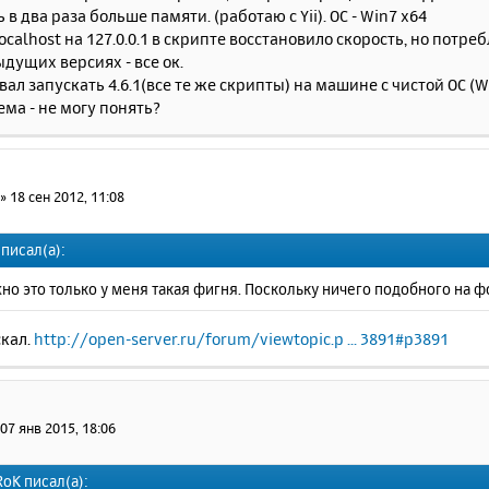
 в два раза больше памяти. (работаю с Yii). ОС - Win7 x64
localhost на 127.0.0.1 в скрипте восстановило скорость, но пот
ыдущих версиях - все ок.
вал запускать 4.6.1(все те же скрипты) на машине с чистой ОС (Wi
ма - не могу понять?
»
18 сен 2012, 11:08
j писал(а):
о это только у меня такая фигня. Поскольку ничего подобного на ф
скал.
http://open-server.ru/forum/viewtopic.p ... 3891#p3891
»
07 янв 2015, 18:06
oK писал(а):