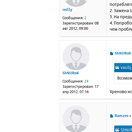
о
потреблять
б
reilly
2. Замена 
щ
е
3. На пред
Сообщения:
2
н
4. Попробо
Зарегистрирован:
08
и
авг 2012, 09:00
чем пробле
е
С
ShNURoK
о
о
vasili
б
ShNURoK
щ
Возможн
е
Сообщения:
24
н
Зарегистрирован:
17
и
Хреново и
апр 2012, 07:16
е
С
Ramzes
о
о
ShNUR
б