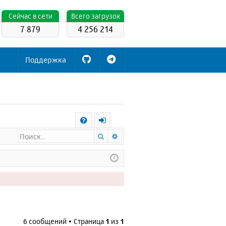
Cейчас в сети
Всего загрузок
7 879
4 256 214
Поддержка
С
Поиск
Расширенный поиск
FA
х
Q
о
д
6 сообщений • Страница
1
из
1