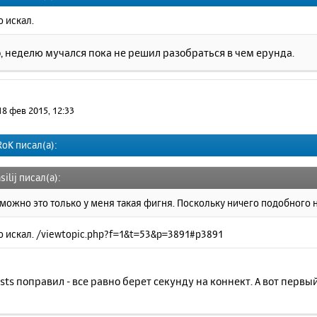
 искал.
, неделю мучался пока не решил разобраться в чем ерунда.
18 фев 2015, 12:33
oK писал(а):
silij писал(а):
можно это только у меня такая фигня. Поскольку ничего подобного 
о искал. /viewtopic.php?f=1&t=53&p=3891#p3891
osts поправил - все равно берет секунду на коннект. А вот первый 