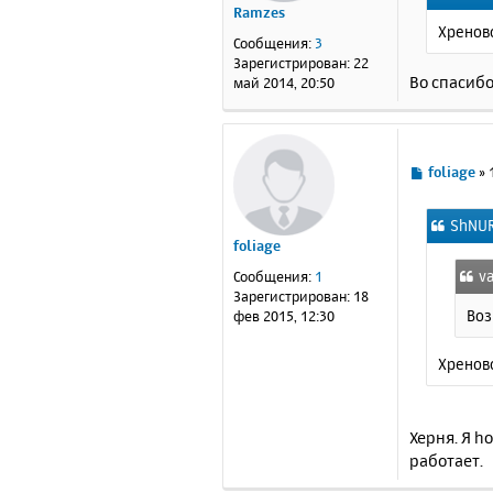
Ramzes
щ
Хреново
е
Сообщения:
3
н
Зарегистрирован:
22
и
Во спасибо
май 2014, 20:50
е
С
foliage
»
о
о
ShNUR
б
foliage
щ
е
va
Сообщения:
1
н
Зарегистрирован:
18
и
Воз
фев 2015, 12:30
е
Хренов
Херня. Я h
работает.