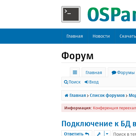
Главная
Новости
Скачат
Форум
Главная
Форумы
с
Поиск
Вход
ы
Главная
Список форумов
Мод
л
Информация:
Конференция переехал
к
и
Подключение к БД в
Ответить