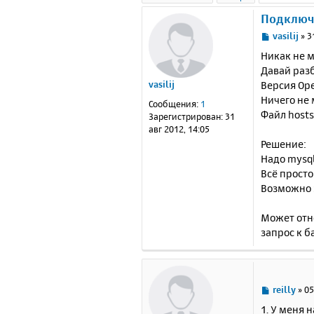
Подключе
С
vasilij
»
3
о
Никак не 
о
Давай разб
б
Версия Ope
vasilij
щ
е
Ничего не 
Сообщения:
1
н
Файл hosts 
Зарегистрирован:
31
и
авг 2012, 14:05
е
Решение:
Надо mysql_
Всё просто
Возможно э
Может отн
запрос к б
С
reilly
»
05
о
1. У меня 