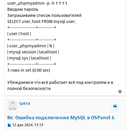
user_phpmyadmin -p -h 1.1.1.1
Вводим пароль
Запрашиваем список пользователей
SELECT user, host FROM mysql.user;
+------------------+-----------+
| user | host |
+------------------+-----------+
| user_phpmyadmin | % |
| mysql.session | localhost |
| mysql.sys | localhost |
+------------------+-----------+
3 rows in set (0.00 sec)
Убеждаемся что всё работает всё под контролем и в
полной безопасности
В
е
р
lp85d
н
у
Re: Ошибка подключения MySQL в OSPanel 6
т
ь
С
12 дек 2024, 13:13
с
о