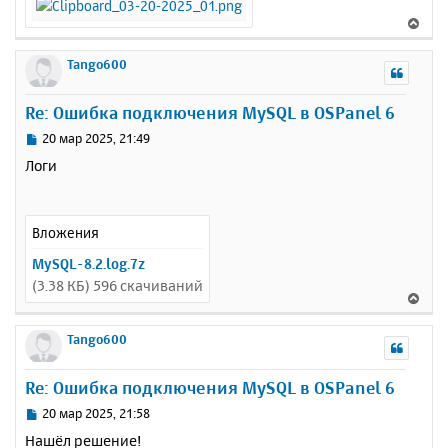
и
а
е
В
л
е
у
р
Tango600
н
у
Re: Ошибка подключения MySQL в OSPanel 6
т
ь
С
20 мар 2025, 21:49
с
о
Логи
о
я
б
к
щ
н
е
а
Вложения
н
ч
и
MySQL-8.2.log.7z
а
е
(3.38 КБ) 596 скачиваний
л
В
у
е
р
Tango600
н
у
Re: Ошибка подключения MySQL в OSPanel 6
т
ь
С
20 мар 2025, 21:58
с
о
Нашёл решение!
о