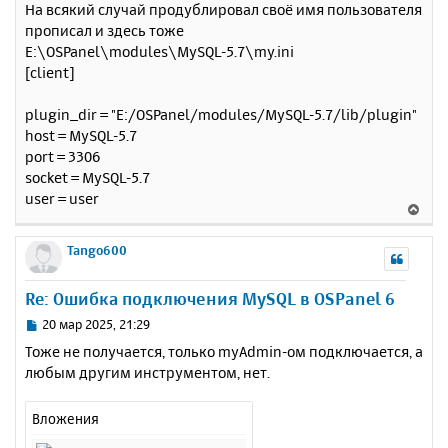
На всякий случай продублировал своё имя пользователя
о
я
прописал и здесь тоже
б
к
E:\OSPanel\modules\MySQL-5.7\my.ini
щ
н
е
[client]
а
н
ч
и
а
plugin_dir = "E:/OSPanel/modules/MySQL-5.7/lib/plugin"
е
л
host = MySQL-5.7
у
port = 3306
socket = MySQL-5.7
user = user
В
е
р
Tango600
н
у
Re: Ошибка подключения MySQL в OSPanel 6
т
ь
С
20 мар 2025, 21:29
с
о
Тоже не получается, только myAdmin-ом подключается, а
о
я
любым другим инструментом, нет.
б
к
щ
н
е
а
Вложения
н
ч