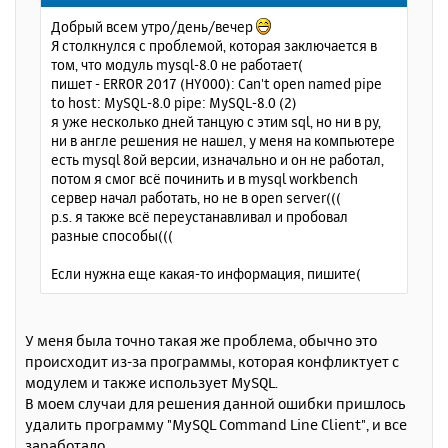
щ
н
Добрый всем утро/день/вечер
е
а
Я столкнулся с проблемой, которая заключается в
н
ч
том, что модуль mysql-8.0 не работает(
и
а
пишет - ERROR 2017 (HY000): Can't open named pipe
е
л
to host: MySQL-8.0 pipe: MySQL-8.0 (2)
у
я уже несколько дней танцую с этим sql, но ни в ру,
ни в англе решения не нашел, у меня на компьютере
есть mysql 8ой версии, изначально и он не работал,
потом я смог всё починить и в mysql workbench
сервер начал работать, но не в open server(((
p.s. я также всё переустанавливал и пробовал
разные способы(((
Если нужна еще какая-то информация, пишите(
У меня была точно такая же проблема, обычно это
происходит из-за программы, которая конфликтует с
модулем и также использует MySQL.
В моем случаи для решения данной ошибки пришлось
удалить программу "MySQL Command Line Client", и все
заработало.