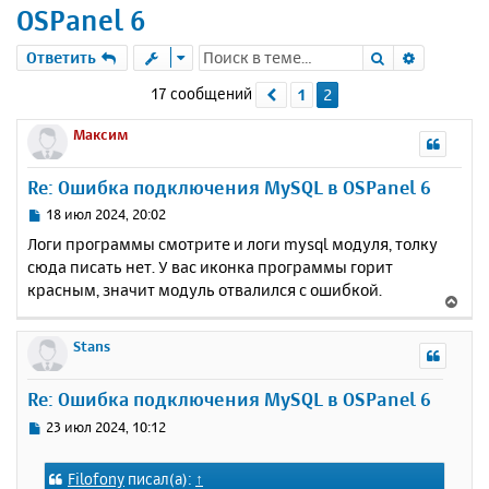
OSPanel 6
Поиск
Расшире
Ответить
17 сообщений
1
2
Пред.
Максим
Re: Ошибка подключения MySQL в OSPanel 6
С
18 июл 2024, 20:02
о
Логи программы смотрите и логи mysql модуля, толку
о
сюда писать нет. У вас иконка программы горит
б
красным, значит модуль отвалился с ошибкой.
щ
В
е
е
н
р
Stans
и
н
е
у
Re: Ошибка подключения MySQL в OSPanel 6
т
ь
С
23 июл 2024, 10:12
с
о
о
я
Filofony
писал(а):
↑
б
к