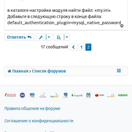
я
б
к
в каталоге настройки модуля найти файл: «my.ini».
щ
н
е
Добавьте в следующую строку в конце файла:
а
н
default_authentication_plugin=mysql_native_password
ч
В
и
а
е
е
л
р
Ответить
у
н
17 сообщений
1
2
Пред.
у
т
ь
с
я
Главная
Список форумов
к
н
а
ч
а
л
Правила общения на форуме
у
Соглашение о конфиденциальности