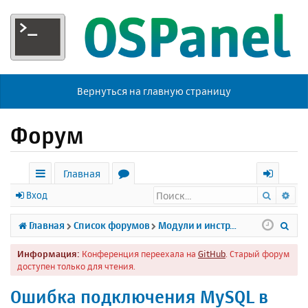
Вернуться на главную страницу
Форум
Главная
Поиск
Ра
с
о
х
Вход
ы
р
о
П
Главная
Список форумов
Модули и инструменты
л
у
д
о
Информация:
Конференция переехала на
GitHub
. Старый форум
к
м
и
доступен только для чтения.
и
ы
с
Ошибка подключения MySQL в
к