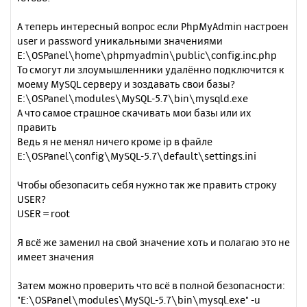
А теперь интересный вопрос если PhpMyAdmin настроен
user и password уникальными значениями
E:\OSPanel\home\phpmyadmin\public\config.inc.php
То смогут ли злоумышленники удалённо подключится к
моему MySQL серверу и зоздавать свои базы?
E:\OSPanel\modules\MySQL-5.7\bin\mysqld.exe
А что самое страшное скачивать мои базы или их
править
Ведь я не менял ничего кроме ip в файле
E:\OSPanel\config\MySQL-5.7\default\settings.ini
Чтобы обезопасить себя нужно так же править строку
USER?
USER = root
Я всё же заменил на свой значение хоть и полагаю это не
имеет значения
Затем можно проверить что всё в полной безопасности:
"E:\OSPanel\modules\MySQL-5.7\bin\mysql.exe" -u