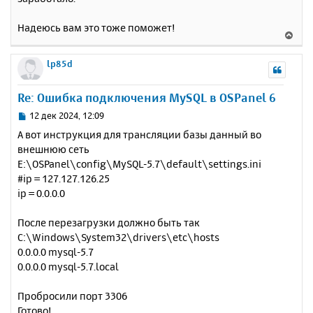
Надеюсь вам это тоже поможет!
В
е
р
lp85d
н
у
Re: Ошибка подключения MySQL в OSPanel 6
т
ь
С
12 дек 2024, 12:09
с
о
А вот инструкция для трансляции базы данный во
о
я
внешнюю сеть
б
к
E:\OSPanel\config\MySQL-5.7\default\settings.ini
щ
н
е
#ip = 127.127.126.25
а
н
ip = 0.0.0.0
ч
и
а
е
л
После перезагрузки должно быть так
у
C:\Windows\System32\drivers\etc\hosts
0.0.0.0 mysql-5.7
0.0.0.0 mysql-5.7.local
Пробросили порт 3306
Готово!