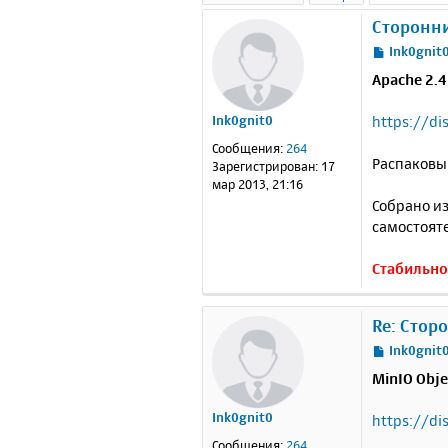
Сторонн
С
Ink0gnit
о
Apache 2.4
о
б
https://d
Ink0gnit0
щ
е
Сообщения:
264
н
Распаковыв
Зарегистрирован:
17
и
мар 2013, 21:16
е
Собрано и
самостоят
Стабильнос
Re: Стор
С
Ink0gnit
о
MinIO Obje
о
б
Ink0gnit0
https://d
щ
е
Сообщения:
264