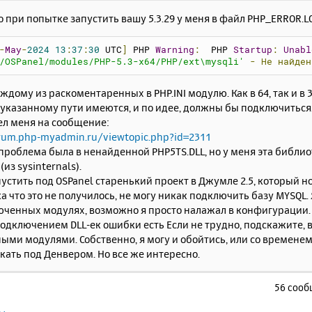
о при попытке запустить вашу 5.3.29 у меня в файл PHP_ERROR.
-
May
-
2024
13
:
37
:
30
 UTC
]
 PHP 
Warning
:
  PHP 
Startup
:
Unabl
/OSPanel/modules/PHP-5.3-x64/PHP/ext\mysqli'
-
Не
найден
аждому из раскоментаренных в PHP.INI модулю. Как в 64, так и в 
 указанному пути имеются, и по идее, должны бы подключиться
ел меня на сообщение:
rum.php-myadmin.ru/viewtopic.php?id=2311
проблема была в ненайденной PHP5TS.DLL, но у меня эта библио
из sysinternals).
пустить под OSPanel старенький проект в Джумле 2.5, который 
а что это не получилось, не могу никак подключить базу MYSQL.
юченных модулях, возможно я просто налажал в конфигурации.
подключением DLL-ек ошибки есть Если не трудно, подскажите, 
ми модулями. Собственно, я могу и обойтись, или со временем 
кать под Денвером. Но все же интересно.
56 соо