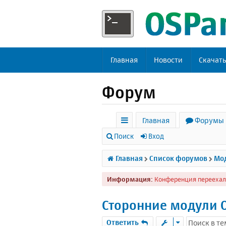
Главная
Новости
Скачат
Форум
Главная
Форумы
с
Поиск
Вход
ы
Главная
Список форумов
Мод
л
Информация:
Конференция переехал
к
и
Сторонние модули 
Ответить