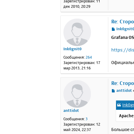
Зарегистрирован:
11
и
дек 2010, 20:29
е
Re: Стор
С
Ink0gnit
о
Grafana OS
о
б
Ink0gnit0
https://di
щ
е
Сообщения:
264
н
Официальн
Зарегистрирован:
17
и
мар 2013, 21:16
е
Re: Стор
С
anttidot
о
о
Ink0g
б
anttidot
щ
Apache 
е
Сообщения:
3
н
Зарегистрирован:
12
и
Большое сп
май 2024, 22:37
е