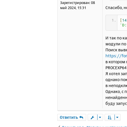
н
Зарегистрирован:
08
и
Спасибо, н
май 2024, 15:31
е
[
14
'D:
И так по к
модули по
Поиск выв
https://fo
в котором 
PROCEXP64 (
Я хотел за
однако пок
в неподкл
Однако, с 
ненайденны
буду запус
Ответить