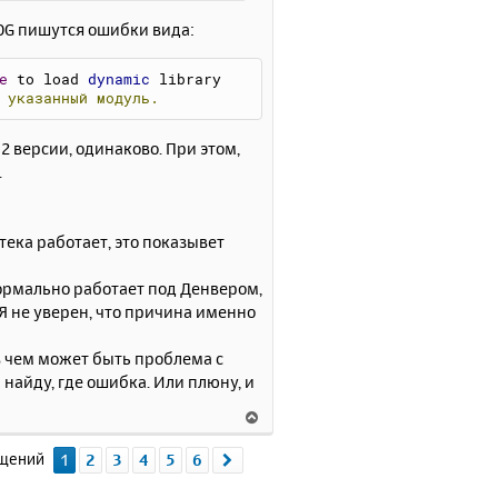
н
LOG пишутся ошибки вида:
а
ч
а
e
 to load 
dynamic
 library 
указанный
модуль.
л
у
32 версии, одинаково. При этом,
.
тека работает, это показывет
нормально работает под Денвером,
 Я не уверен, что причина именно
в чем может быть проблема с
найду, где ошибка. Или плюну, и
В
е
р
бщений
1
2
3
4
5
6
След.
н