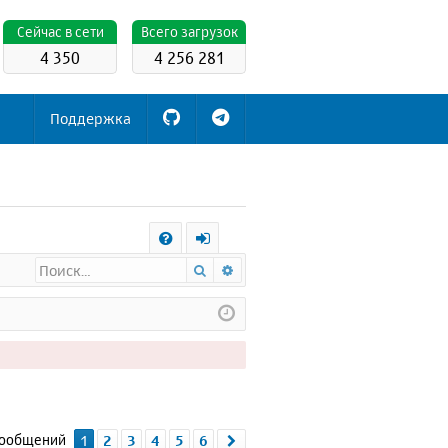
Cейчас в сети
Всего загрузок
4 350
4 256 281
Поддержка
С
Поиск
Расширенный поиск
FA
х
Q
о
д
сообщений
1
2
3
4
5
6
След.