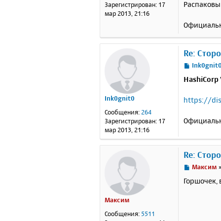
н
Распаковыв
Зарегистрирован:
17
и
мар 2013, 21:16
е
Официальн
Re: Стор
С
Ink0gnit
о
HashiCorp 
о
б
Ink0gnit0
https://d
щ
е
Сообщения:
264
н
Официальн
Зарегистрирован:
17
и
мар 2013, 21:16
е
Re: Стор
С
Максим
о
Горшочек, 
о
б
Максим
щ
е
Сообщения:
5511
н