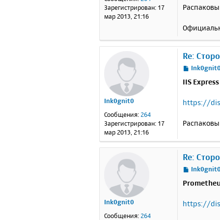
н
Распаковыв
Зарегистрирован:
17
и
мар 2013, 21:16
е
Официальн
Re: Стор
С
Ink0gnit
о
IIS Express
о
б
Ink0gnit0
https://di
щ
е
Сообщения:
264
н
Распаковыв
Зарегистрирован:
17
и
мар 2013, 21:16
е
Re: Стор
С
Ink0gnit
о
Prometheu
о
б
Ink0gnit0
https://d
щ
е
Сообщения:
264