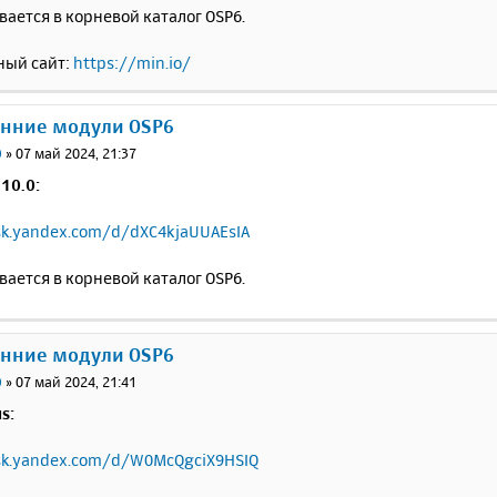
ается в корневой каталог OSP6.
ый сайт:
https://min.io/
онние модули OSP6
0
»
07 май 2024, 21:37
 10.0:
sk.yandex.com/d/dXC4kjaUUAEsIA
ается в корневой каталог OSP6.
онние модули OSP6
0
»
07 май 2024, 21:41
s:
isk.yandex.com/d/W0McQgciX9HSIQ