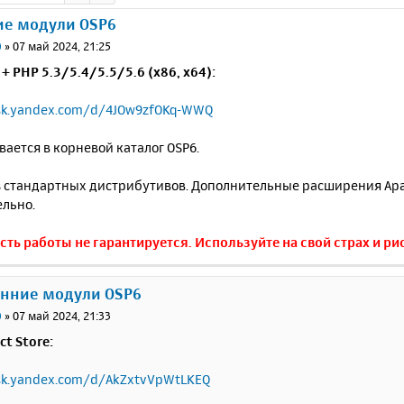
ие модули OSP6
0
»
07 май 2024, 21:25
 + PHP 5.3/5.4/5.5/5.6 (x86, x64):
isk.yandex.com/d/4JOw9zfOKq-WWQ
ается в корневой каталог OSP6.
з стандартных дистрибутивов. Дополнительные расширения Ap
ельно.
ть работы не гарантируется. Используйте на свой страх и рис
онние модули OSP6
0
»
07 май 2024, 21:33
ct Store:
isk.yandex.com/d/AkZxtvVpWtLKEQ