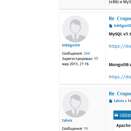
(x86) и MyS
Re: Стор
С
Ink0gnit
о
MySQL v5.6
о
б
Ink0gnit0
https://d
щ
е
Сообщения:
264
н
Зарегистрирован:
17
и
мар 2013, 21:16
MongoDB v
е
https://d
Re: Стор
С
talvis
»
1
о
о
Ink0g
б
talvis
щ
Apache 
е
Сообщения:
19