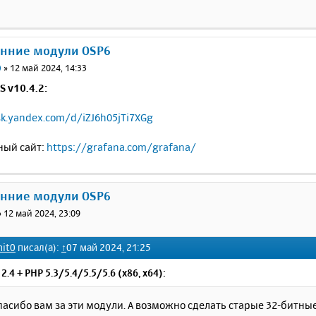
онние модули OSP6
0
»
12 май 2024, 14:33
S v10.4.2:
sk.yandex.com/d/iZJ6h05jTi7XGg
ый сайт:
https://grafana.com/grafana/
онние модули OSP6
»
12 май 2024, 23:09
nit0
писал(а):
↑
07 май 2024, 21:25
2.4 + PHP 5.3/5.4/5.5/5.6 (x86, x64):
асибо вам за эти модули. А возможно сделать старые 32-битны