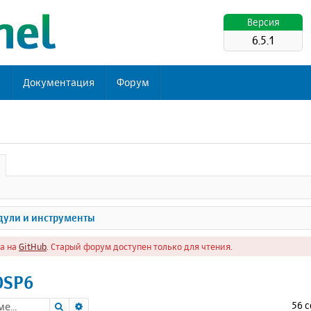
Версия
6.5.1
ь
Документация
Форум
ули и инструменты
а на
GitHub
. Старый форум доступен только для чтения.
OSP6
Поиск
Расширенный поиск
56 