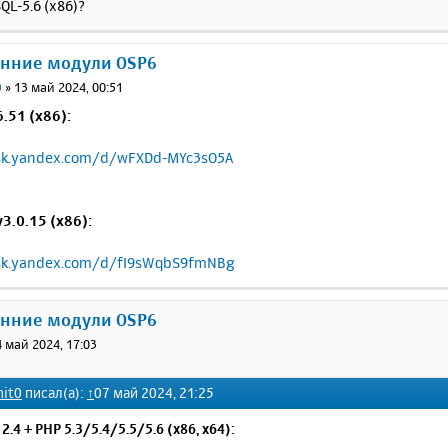
QL-5.6 (x86)?
онние модули OSP6
0
»
13 май 2024, 00:51
.51 (x86):
isk.yandex.com/d/wFXDd-MYc3sO5A
3.0.15 (x86):
isk.yandex.com/d/fI9sWqbS9fmNBg
онние модули OSP6
4 май 2024, 17:03
nit0
писал(а):
↑
07 май 2024, 21:25
2.4 + PHP 5.3/5.4/5.5/5.6 (x86, x64):