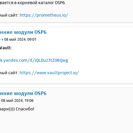
ается в корневой каталог OSP6.
ый сайт:
https://prometheus.io/
онние модули OSP6
0
»
08 май 2024, 09:01
Vault:
isk.yandex.com/d/IQLDuz3tZ0BQwg
ый сайт:
https://www.vaultproject.io/
онние модули OSP6
»
08 май 2024, 19:06
вари)))) Спасибо!