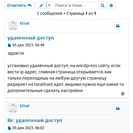
Поиск
Расшире
Ответить
2 сообщения • Страница
1
из
1
kllod
удаленный доступ
С
05 дек 2023, 04:49
о
здрасти
о
б
установил удалённый доступ, на wordpress сайту, если
щ
е
вести ip адрес, главная страница открывается, как
н
только переходишь на любую другую страницу
и
редирект на localhost идет, видимо нужно еще какие то
е
дополнительные сделать настройки
В
е
р
kllod
н
у
Re: удаленный доступ
т
ь
С
05 дек 2023, 06:02
с
о