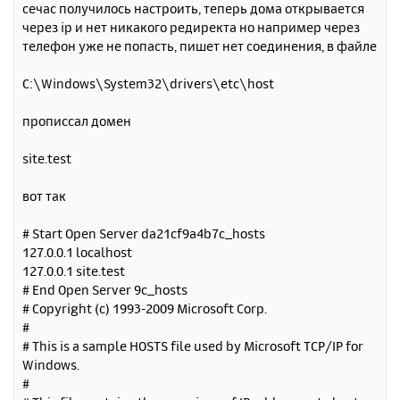
сечас получилось настроить, теперь дома открывается
о
я
через ip и нет никакого редиректа но например через
б
к
телефон уже не попасть, пишет нет соединения, в файле
щ
н
е
а
н
C:\Windows\System32\drivers\etc\host
ч
и
а
е
л
прописсал домен
у
site.test
вот так
# Start Open Server da21cf9a4b7c_hosts
127.0.0.1 localhost
127.0.0.1 site.test
# End Open Server 9c_hosts
# Copyright (c) 1993-2009 Microsoft Corp.
#
# This is a sample HOSTS file used by Microsoft TCP/IP for
Windows.
#