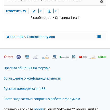
В
е
р
Ответить
н
2 сообщения • Страница
1
из
1
у
т
ь
с
Главная
Список форумов
я
к
н
а
ч
а
л
Правила общения на форуме
у
Соглашение о конфиденциальности
Русская поддержка phpBB
Часто задаваемые вопросы о работе с форумом
Создано на основе
phpBB
® Forum Software © phpBB Limited