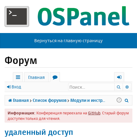
Вернуться на главную страницу
Форум
Главная
Поиск
Ра
с
о
х
Вход
ы
р
о
П
Главная
Список форумов
Модули и инструменты
л
у
д
о
Информация:
Конференция переехала на
GitHub
. Старый форум
к
м
и
доступен только для чтения.
и
ы
с
удаленный доступ
к