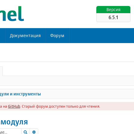
Версия
6.5.1
ь
Документация
Форум
ули и инструменты
а на
GitHub
. Старый форум доступен только для чтения.
 модуля
Поиск
Расширенный поиск