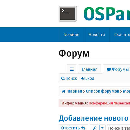
Главная
Новости
Скачат
Форум
Главная
Форумы
с
Поиск
Вход
ы
Главная
Список форумов
Мод
л
Информация:
Конференция переехал
к
и
Добавление нового
Ответить