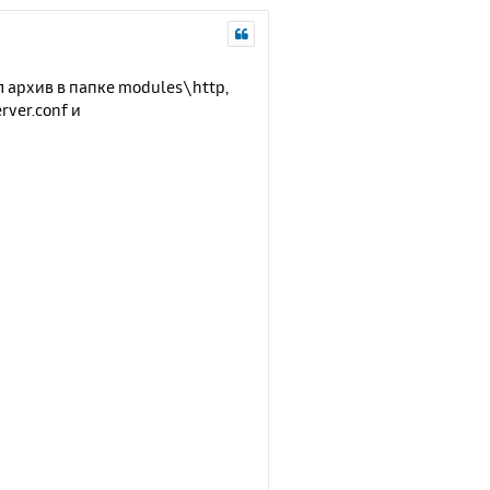
л архив в папке modules\http,
rver.conf и