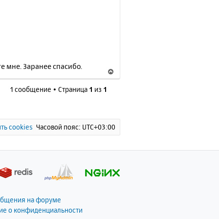
е мне. Заранее спасибо.
В
е
1 сообщение • Страница
1
из
1
р
н
у
т
ь
ть cookies
Часовой пояс:
UTC+03:00
с
я
к
н
а
ч
а
общения на форуме
л
ие о конфиденциальности
у