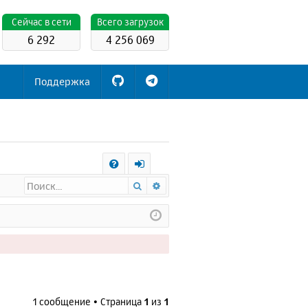
Cейчас в сети
Всего загрузок
6 292
4 256 069
Поддержка
С
Поиск
Расширенный поиск
FA
х
Q
о
д
1 сообщение • Страница
1
из
1