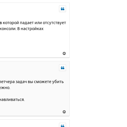
 которой падает или отсутствует
консоли. В настройках
В
е
р
н
у
т
спетчера задач вы сможете убить
ь
нужно.
с
я
навливаться.
к
н
В
а
е
ч
р
а