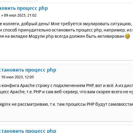
новить процесс php
3
»
09 июл 2023, 21:02
коллеги, добрый день! Мне требуется эмулировать ситуацию, в
ли способ принудительно остановить процесс php, например, из 
я на вкладке Модули php всегда должен быть активирован
остановить процесс php
»
10 июл 2023, 12:05
 конфига Apache строку с подключением PHP, вот и всё. А из ди
цесс Apache, т.е. PHP и сам веб-сервер, что вам скорее всего не 
Nginx не рассматриваю, т.к. там процессы PHP будут самовосста
остановить процесс php