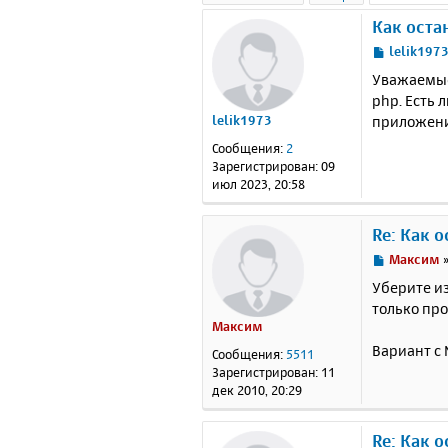
Как оста
С
lelik197
о
Уважаемые 
о
php. Есть 
б
приложени
lelik1973
щ
е
Сообщения:
2
н
Зарегистрирован:
09
и
июл 2023, 20:58
е
Re: Как 
С
Максим
о
Уберите из
о
только про
б
Максим
щ
е
Вариант с 
Сообщения:
5511
н
Зарегистрирован:
11
и
дек 2010, 20:29
е
Re: Как 