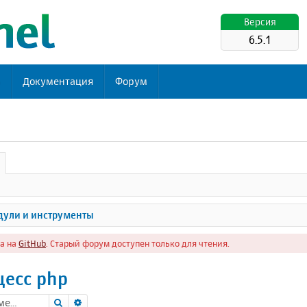
Версия
6.5.1
ь
Документация
Форум
ули и инструменты
а на
GitHub
. Старый форум доступен только для чтения.
цесс php
Поиск
Расширенный поиск