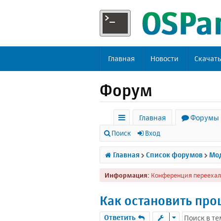
Главная
Новости
Скачат
Форум
Главная
Форумы
с
Поиск
Вход
ы
Главная
Список форумов
Мод
л
Информация:
Конференция переехал
к
и
Как остановить про
Ответить