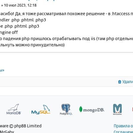
3
»
10 июл 2023, 12:18
асибо! Да, я тоже рассматривал похожее решение - в .htaccess 
ler .php .phtml .php3
 .php .phtml .php3
ngine off
ю падения php пришлось отрабатывать под iis (там php отдель
льнуть можно принудительно)
ты»
Удали
tware © phpBB Limited
Правила 
 MrGaby
Соглашен