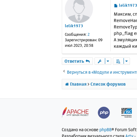
С
lelik197
о
Максим, сп
о
RemoveHand
б
lelik1973
RemoveType
щ
е
php_flag e
Сообщения:
2
н
А эмуляци
Зарегистрирован:
09
и
июл 2023, 20:58
каждый ки
е
Ответить
Вернуться в «Модули и инструмен
Главная
Список форумов
Создано на основе
phpBB
® Forum Sof
Разработчик визуального стиля
Arty
-