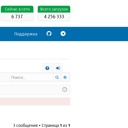
Cейчас в сети
Всего загрузок
6 737
4 256 333
Поддержка
С
Поиск
Расширенный поиск
FA
х
Q
о
д
3 сообщения • Страница
1
из
1