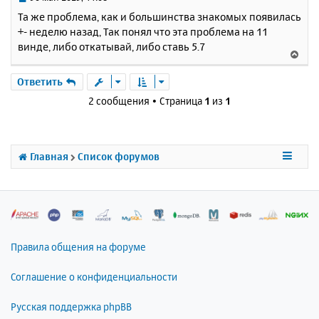
с
о
Та же проблема, как и большинства знакомых появилась
о
я
+- неделю назад, Так понял что эта проблема на 11
б
к
винде, либо откатывай, либо ставь 5.7
щ
н
В
е
а
е
н
ч
р
Ответить
и
а
н
е
2 сообщения • Страница
1
из
1
л
у
у
т
ь
с
Главная
Список форумов
я
к
н
а
ч
а
л
Правила общения на форуме
у
Соглашение о конфиденциальности
Русская поддержка phpBB