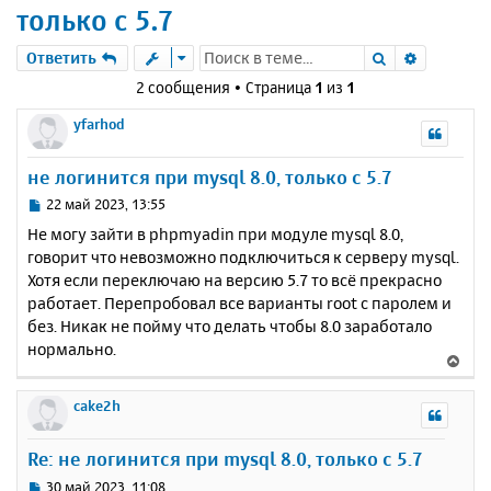
только с 5.7
Поиск
Расшире
Ответить
2 сообщения • Страница
1
из
1
yfarhod
не логинится при mysql 8.0, только с 5.7
С
22 май 2023, 13:55
о
Не могу зайти в phpmyadin при модуле mysql 8.0,
о
говорит что невозможно подключиться к серверу mysql.
б
Хотя если переключаю на версию 5.7 то всё прекрасно
щ
е
работает. Перепробовал все варианты root с паролем и
н
без. Никак не пойму что делать чтобы 8.0 заработало
и
нормально.
В
е
е
р
cake2h
н
у
Re: не логинится при mysql 8.0, только с 5.7
т
ь
С
30 май 2023, 11:08