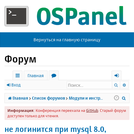
Вернуться на главную страницу
Форум
Главная
Поиск
Ра
с
о
х
Вход
ы
р
о
П
Главная
Список форумов
Модули и инструменты
л
у
д
о
Информация:
Конференция переехала на
GitHub
. Старый форум
к
м
и
доступен только для чтения.
и
ы
с
не логинится при mysql 8.0,
к