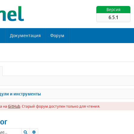
Версия
6.5.1
ь
Документация
Форум
ули и инструменты
а на
GitHub
. Старый форум доступен только для чтения.
or
Поиск
Расширенный поиск