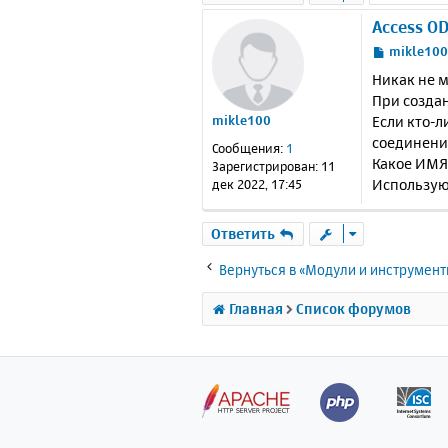
Access O
С
mikle10
о
Никак не м
о
При создан
б
Если кто-л
mikle100
щ
е
соединение
Сообщения:
1
н
Какое ИМЯ 
Зарегистрирован:
11
и
Использую 
дек 2022, 17:45
е
Ответить
Вернуться в «Модули и инструмен
Главная
Список форумов