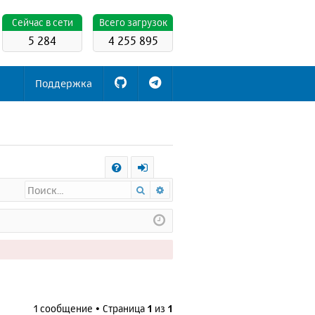
Cейчас в сети
Всего загрузок
5 284
4 255 895
Поддержка
С
Поиск
Расширенный поиск
FA
х
Q
о
д
1 сообщение • Страница
1
из
1