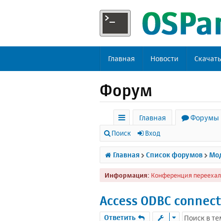
Главная
Новости
Скачат
Форум
Главная
Форумы
с
Поиск
Вход
ы
Главная
Список форумов
Мод
л
Информация:
Конференция переехал
к
и
Access ODBC connect
Ответить