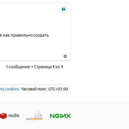
е как правильно создать
В
е
1 сообщение • Страница
1
из
1
р
н
у
т
ь
ть cookies
Часовой пояс:
UTC+03:00
с
я
к
н
а
ч
а