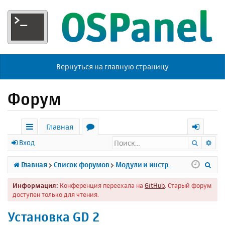
Вернуться на главную страницу
Форум
Главная
Поиск
Ра
с
о
х
Вход
ы
р
о
П
Главная
Список форумов
Модули и инструменты
л
у
д
о
Информация:
Конференция переехала на
GitHub
. Старый форум
к
м
и
доступен только для чтения.
и
ы
с
Установка GD 2
к