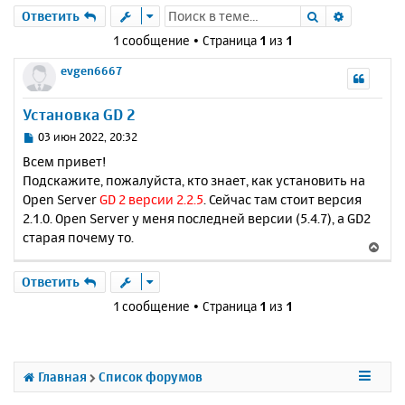
Поиск
Расшире
Ответить
1 сообщение • Страница
1
из
1
evgen6667
Установка GD 2
С
03 июн 2022, 20:32
о
Всем привет!
о
Подскажите, пожалуйста, кто знает, как установить на
б
Open Server
GD 2 версии 2.2.5
. Сейчас там стоит версия
щ
е
2.1.0. Open Server у меня последней версии (5.4.7), а GD2
н
старая почему то.
В
и
е
е
р
Ответить
н
1 сообщение • Страница
1
из
1
у
т
ь
с
Главная
Список форумов
я
к