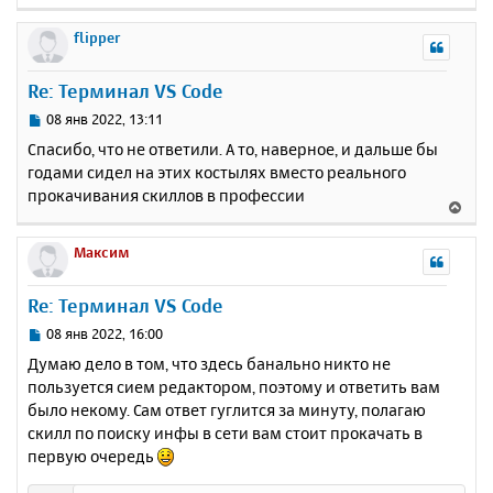
е
р
flipper
н
у
Re: Терминал VS Code
т
ь
С
08 янв 2022, 13:11
с
о
Спасибо, что не ответили. А то, наверное, и дальше бы
о
я
годами сидел на этих костылях вместо реального
б
к
прокачивания скиллов в профессии
щ
н
В
е
а
е
н
ч
р
Максим
и
а
н
е
л
у
Re: Терминал VS Code
у
т
ь
С
08 янв 2022, 16:00
с
о
Думаю дело в том, что здесь банально никто не
о
я
пользуется сием редактором, поэтому и ответить вам
б
к
было некому. Сам ответ гуглится за минуту, полагаю
щ
н
е
скилл по поиску инфы в сети вам стоит прокачать в
а
н
первую очередь
ч
и
а
е