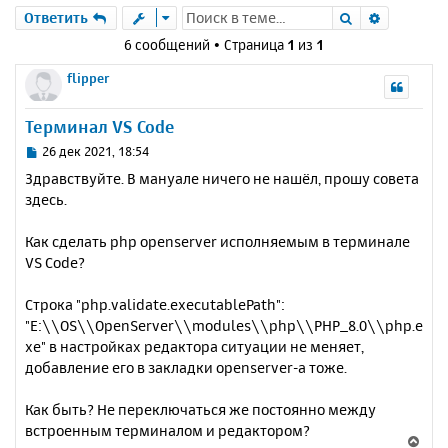
Поиск
Расшире
Ответить
6 сообщений • Страница
1
из
1
flipper
Терминал VS Code
С
26 дек 2021, 18:54
о
Здравствуйте. В мануале ничего не нашёл, прошу совета
о
здесь.
б
щ
е
Как сделать php openserver исполняемым в терминале
н
VS Code?
и
е
Строка "php.validate.executablePath":
"E:\\OS\\OpenServer\\modules\\php\\PHP_8.0\\php.e
xe" в настройках редактора ситуации не меняет,
добавление его в закладки openserver-a тоже.
Как быть? Не переключаться же постоянно между
встроенным терминалом и редактором?
В