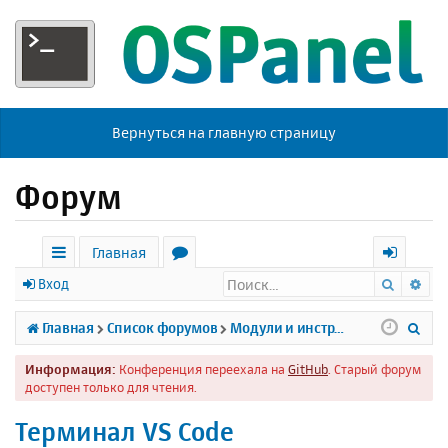
Вернуться на главную страницу
Форум
Главная
Поиск
Ра
с
о
х
Вход
ы
р
о
П
Главная
Список форумов
Модули и инструменты
л
у
д
о
Информация:
Конференция переехала на
GitHub
. Старый форум
к
м
и
доступен только для чтения.
и
ы
с
Терминал VS Code
к