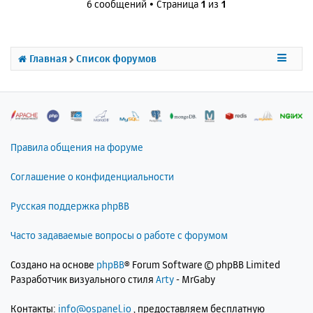
6 сообщений • Страница
1
из
1
у
у
т
ь
с
Главная
Список форумов
я
к
н
а
ч
а
л
Правила общения на форуме
у
Соглашение о конфиденциальности
Русская поддержка phpBB
Часто задаваемые вопросы о работе с форумом
Создано на основе
phpBB
® Forum Software © phpBB Limited
Разработчик визуального стиля
Arty
- MrGaby
Контакты:
info@ospanel.io
, предоставляем бесплатную