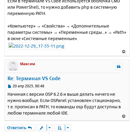
Если в терминале VS Code используется оболочка CMD
о
я
или PowerShell, то нужно добавить php в системную
б
к
переменную PATH.
щ
н
е
а
н
«Компьютер» → «Свойства» → «Дополнительные
ч
и
а
параметры системы» → «Переменные среды...» → «Path»
е
л
в окне «Системные переменные».
у
В
е
р
Максим
н
у
Re: Терминал VS Code
т
ь
С
20 апр 2025, 00:48
с
о
Начиная с версии OSP 6.2.6 и выше делать ничего не
о
я
нужно вообще. Если OSPanel установлен стационарно,
б
к
т.е. прописан в PATH, то команды osp будут доступны в
щ
н
е
любом терминале любой IDE.
а
В
н
ч
е
и
а
р
Ответить
е
л
н