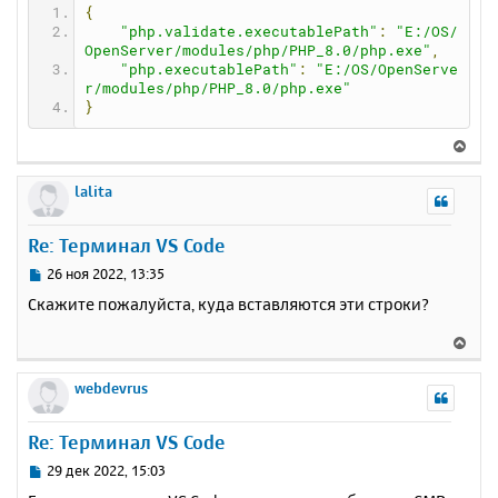
л
{
у
"php.validate.executablePath"
:
"E:/OS/
OpenServer/modules/php/PHP_8.0/php.exe"
,
"php.executablePath"
:
"E:/OS/OpenServe
r/modules/php/PHP_8.0/php.exe"
}
В
е
р
lalita
н
у
Re: Терминал VS Code
т
ь
С
26 ноя 2022, 13:35
с
о
Скажите пожалуйста, куда вставляются эти строки?
о
я
б
к
В
щ
н
е
е
а
р
webdevrus
н
ч
н
и
а
у
е
Re: Терминал VS Code
л
т
у
ь
С
29 дек 2022, 15:03
с
о