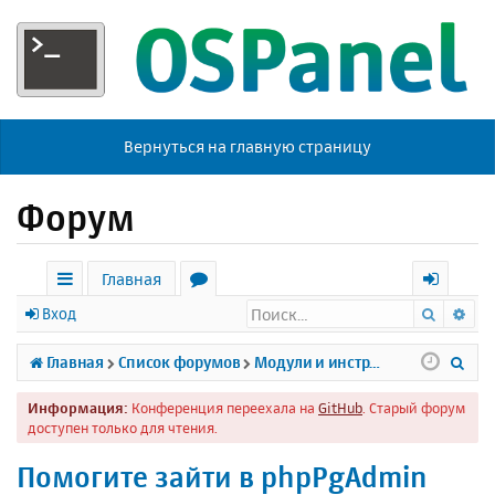
Вернуться на главную страницу
Форум
Главная
Поиск
Ра
с
о
х
Вход
ы
р
о
П
Главная
Список форумов
Модули и инструменты
л
у
д
о
Информация:
Конференция переехала на
GitHub
. Старый форум
к
м
и
доступен только для чтения.
и
ы
с
Помогите зайти в phpPgAdmin
к