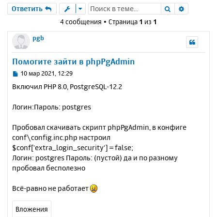
Поиск
Расшире
Ответить
4 сообщения • Страница
1
из
1
pgb
Помогите зайти в phpPgAdmin
С
10 мар 2021, 12:29
о
Включил PHP 8.0, PostgreSQL-12.2
о
б
Логин:Пароль: postgres
щ
е
н
Пробовал скачивать скрипт phpPgAdmin, в конфиге
и
conf\config.inc.php настроил
е
$conf['extra_login_security'] = false;
Логин: postgres Пароль: (пустой) да и по разному
пробовал бесполезно
Всё-равно не работает
Вложения