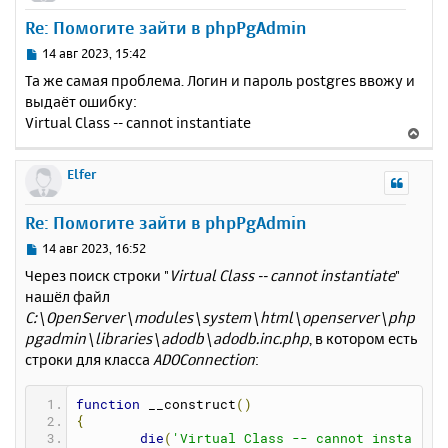
у
Re: Помогите зайти в phpPgAdmin
т
ь
С
14 авг 2023, 15:42
с
о
Та же самая проблема. Логин и пароль postgres ввожу и
о
я
выдаёт ошибку:
б
к
Virtual Class -- cannot instantiate
щ
н
В
е
а
е
н
ч
р
Elfer
и
а
н
е
л
у
Re: Помогите зайти в phpPgAdmin
у
т
ь
С
14 авг 2023, 16:52
с
о
Через поиск строки "
Virtual Class -- cannot instantiate
"
о
я
нашёл файл
б
к
C:\OpenServer\modules\system\html\openserver\php
щ
н
е
pgadmin\libraries\adodb\adodb.inc.php
, в котором есть
а
н
строки для класса
ADOConnection
:
ч
и
а
е
л
function
 __construct
()
у
{
die
(
'Virtual Class -- cannot insta