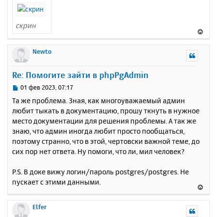
скрин
В
е
р
Newto
н
у
Re: Помогите зайти в phpPgAdmin
т
ь
С
01 фев 2023, 07:17
с
о
Та же проблема. Зная, как многоуважаемый админ
о
я
любит тыкать в документацию, прошу ткнуть в нужное
б
к
место документации для решения проблемы. А так же
щ
н
е
знаю, что админ иногда любит просто пообщаться,
а
н
поэтому странно, что в этой, чертовски важной теме, до
ч
и
а
сих пор нет ответа. Ну помоги, что ли, мил человек?
е
л
у
P.S. В доке вижу логин/пароль postgres/postgres. Не
пускает с этими данными.
В
е
р
Elfer
н