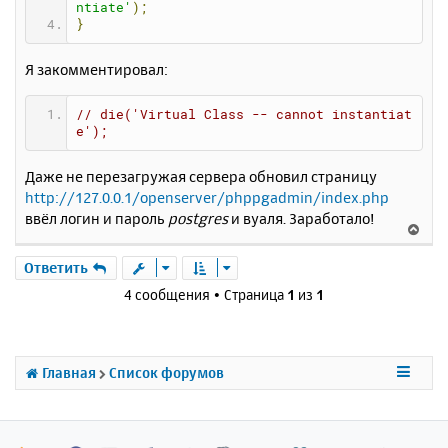
ntiate'
);
}
Я закомментировал:
// die('Virtual Class -- cannot instantiat
e');
Даже не перезагружая сервера обновил страницу
http://127.0.0.1/openserver/phppgadmin/index.php
ввёл логин и пароль
postgres
и вуаля. Заработало!
В
е
р
Ответить
н
4 сообщения • Страница
1
из
1
у
т
ь
с
Главная
Список форумов
я
к
н
а