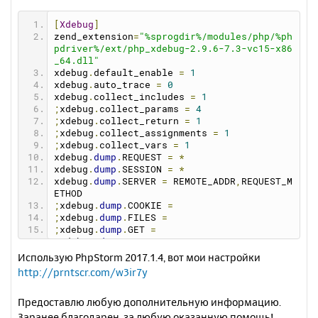
[
Xdebug
]
zend_extension
=
"%sprogdir%/modules/php/%ph
pdriver%/ext/php_xdebug-2.9.6-7.3-vc15-x86
_64.dll"
xdebug
.
default_enable 
=
1
xdebug
.
auto_trace 
=
0
xdebug
.
collect_includes 
=
1
;
xdebug
.
collect_params 
=
4
;
xdebug
.
collect_return 
=
1
;
xdebug
.
collect_assignments 
=
1
;
xdebug
.
collect_vars 
=
1
xdebug
.
dump
.
REQUEST 
=
*
xdebug
.
dump
.
SESSION 
=
*
xdebug
.
dump
.
SERVER 
=
 REMOTE_ADDR
,
REQUEST_M
ETHOD
;
xdebug
.
dump
.
COOKIE 
=
;
xdebug
.
dump
.
FILES 
=
;
xdebug
.
dump
.
GET 
=
;
xdebug
.
dump
.
POST 
=
xdebug
.
dump_globals 
=
1
Использую PhpStorm 2017.1.4, вот мои настройки
xdebug
.
dump_once 
=
1
http://prntscr.com/w3ir7y
xdebug
.
dump_undefined 
=
1
xdebug
.
extended_info 
=
1
Предоставлю любую дополнительную информацию.
;
xdebug
.
file_link_format 
=
""
xdebug
.
idekey 
=
"PHPSTORM"
Заранее благодарен, за любую оказанную помощь!