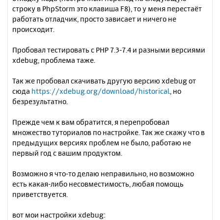
строку в PhpStorm это клавиша F8), то у меня перестаёт
работать отладчик, просто зависает и ничего не
происходит.
Пробовал тестировать с PHP 7.3-7.4 и разными версиями
xdebug, проблема таже.
Так же пробовал скачивать другую версию xdebug от
сюда
https://xdebug.org/download/historical
, но
безрезультатно.
Прежде чем к вам обратится, я перепробовал
множество туториалов по настройке. Так же скажу что в
предыдущих версиях проблем не было, работаю не
первый год с вашим продуктом.
Возможно я что-то делаю неправильно, но возможно
есть какая-либо несовместимость, любая помощь
приветствуется.
вот мои настройки xdebug: