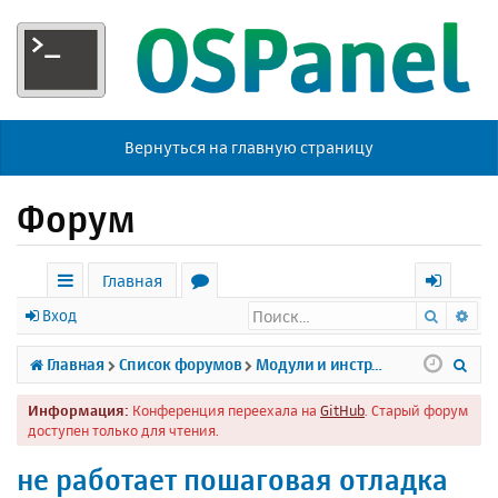
Вернуться на главную страницу
Форум
Главная
Поиск
Ра
с
о
х
Вход
ы
р
о
П
Главная
Список форумов
Модули и инструменты
л
у
д
о
Информация:
Конференция переехала на
GitHub
. Старый форум
к
м
и
доступен только для чтения.
и
ы
с
не работает пошаговая отладка
к