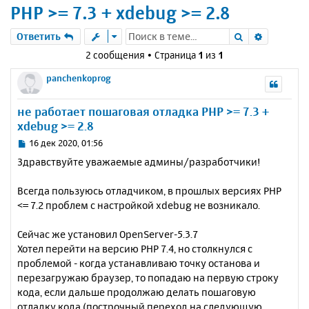
PHP >= 7.3 + xdebug >= 2.8
Поиск
Расшире
Ответить
2 сообщения • Страница
1
из
1
panchenkoprog
не работает пошаговая отладка PHP >= 7.3 +
xdebug >= 2.8
С
16 дек 2020, 01:56
о
Здравствуйте уважаемые админы/разработчики!
о
б
Всегда пользуюсь отладчиком, в прошлых версиях PHP
щ
е
<= 7.2 проблем с настройкой xdebug не возникало.
н
и
Сейчас же установил OpenServer-5.3.7
е
Хотел перейти на версию PHP 7.4, но столкнулся с
проблемой - когда устанавливаю точку останова и
перезагружаю браузер, то попадаю на первую строку
кода, если дальше продолжаю делать пошаговую
отладку кода (построчный переход на следующую