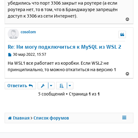
убедились что порт 3306 закрыт на роутере (а если
б
к
роутера нет, то в том, что в Брандмауэре запрещён
щ
н
е
доступ к 3306 из сети Интернет).
а
В
н
ч
е
и
а
р
cosolom
е
л
н
у
у
Re: Ни могу подключиться к MySQL из WSL 2
т
ь
С
30 мар 2022, 15:57
с
о
На WSL1 все работает из коробки. Если WSL2 не
о
я
принципиально, то можно откатиться на версию 1
б
к
В
щ
н
е
е
а
р
Ответить
н
ч
н
и
5 сообщений • Страница
1
из
1
а
у
е
л
т
у
ь
с
Главная
Список форумов
я
к
н
а