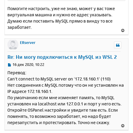
Помогите настроить, уже не знаю, может у вас тоже
виртуальная машина и нужно ее адрес указывать.
Думаю если поставить MySQL прямо в винду то все
заработает.
В
е
р
ERserver
н
у
Re: Ни могу подключиться к MySQL из WSL 2
т
ь
С
16 дек 2020, 10:22
с
о
Перевод:
о
я
Can't connect to MySQL server on '172.18.160.1' (110)
б
к
Нет соединения с MySQL потому что он не установлен на
щ
н
е
IP адресе 172.18.160.1.
а
н
По умолчанию если мне изменяет память, то MySQL
ч
и
а
установлен на localhost или 127.0.0.1 и порт у него есть.
е
л
Откройте OSPanel настройки и увидите там есть. Если
у
поменять, то возможно заработает, но надо будет
перезапустить и протестировать. Точно не скажу.
В
е