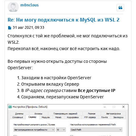
р
m0nclous
н
у
Re: Ни могу подключиться к MySQL из WSL 2
т
ь
С
31 авг 2021, 09:33
с
о
Столкнулся с той же проблемой, не мог подключиться из
о
я
WSL2.
б
к
Перекопал всё, наконец смог всё настроить как надо.
щ
н
е
а
н
Во-первых нужно открыть доступы со стороны
ч
и
а
OpenServer:
е
л
Заходим в настройки OpenServer
у
Открываем вкладку Сервер
В
IP-адрес сервера
ставим
Все доступные IP
Сохраняем, перезапускаем OpenServer