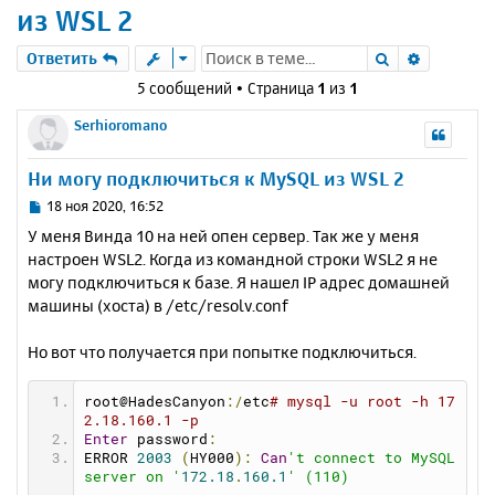
из WSL 2
Поиск
Расшире
Ответить
5 сообщений • Страница
1
из
1
Serhioromano
Ни могу подключиться к MySQL из WSL 2
С
18 ноя 2020, 16:52
о
У меня Винда 10 на ней опен сервер. Так же у меня
о
настроен WSL2. Когда из командной строки WSL2 я не
б
могу подключиться к базе. Я нашел IP адрес домашней
щ
е
машины (хоста) в /etc/resolv.conf
н
и
Но вот что получается при попытке подключиться.
е
root@HadesCanyon
:/
etc
# mysql -u root -h 17
2.18.160.1 -p
Enter
 password
:
ERROR 
2003
(
HY000
):
Can
't connect to MySQL 
server on '
172.18
.
160.1
' (110)