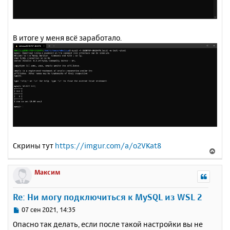
В итоге у меня всё заработало.
Скрины тут
https://imgur.com/a/o2VKat8
В
е
р
Максим
н
у
Re: Ни могу подключиться к MySQL из WSL 2
т
ь
С
07 сен 2021, 14:35
с
о
Опасно так делать, если после такой настройки вы не
о
я