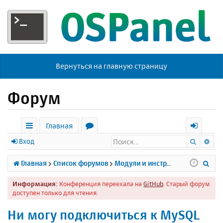
Вернуться на главную страницу
Форум
Главная
Поиск
Ра
с
о
х
Вход
ы
р
о
П
Главная
Список форумов
Модули и инструменты
л
у
д
о
Информация:
Конференция переехала на
GitHub
. Старый форум
к
м
и
доступен только для чтения.
и
ы
с
Ни могу подключиться к MySQL
к