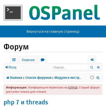
Вернуться на главную страницу
Форум
Главная
Поиск
Ра
с
о
х
Вход
ы
р
о
П
Главная
Список форумов
Модули и инструменты
л
у
д
о
Информация:
Конференция переехала на
GitHub
. Старый форум
к
м
и
доступен только для чтения.
и
ы
с
php 7 и threads
к