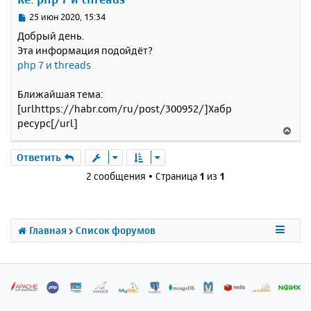
т
ь
С
25 июн 2020, 15:34
с
о
Добрый день.
о
я
Эта информация подойдёт?
б
к
php 7 и threads
щ
н
е
а
н
Ближайшая тема:
ч
и
а
[urlhttps://habr.com/ru/post/300952/]Хабр
е
л
ресурс[/url]
В
у
е
р
Ответить
н
2 сообщения • Страница
1
из
1
у
т
ь
с
Главная
Список форумов
я
к
н
а
ч
а