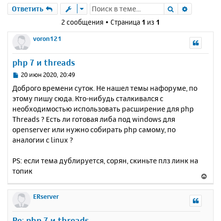
Поиск
Расшире
Ответить
2 сообщения • Страница
1
из
1
voron121
php 7 и threads
С
20 июн 2020, 20:49
о
Доброго времени суток. Не нашел темы нафоруме, по
о
этому пишу сюда. Кто-нибудь сталкивался с
б
необходимостью использовать расширение для php
щ
е
Threads ? Есть ли готовая либа под windows для
н
openserver или нужно собирать php самому, по
и
аналогии с linux ?
е
PS: если тема дублируется, сорян, скиньте плз линк на
топик
В
е
р
ERserver
н
у
Re: php 7 и threads