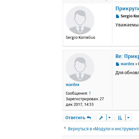
Прикрут
С
Sergio Ko
о
Уважаемые
о
б
Sergio Kornelius
щ
е
н
и
Re: Прик
е
С
wardex
»
о
Для обнов
о
б
wardex
щ
е
Сообщения:
7
н
Зарегистрирован:
27
и
дек 2017, 14:53
е
Ответить
Вернуться в «Модули и инструмен