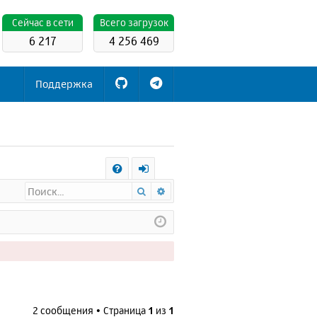
Cейчас в сети
Всего загрузок
6 217
4 256 469
Поддержка
С
Поиск
Расширенный поиск
FA
х
Q
о
д
2 сообщения • Страница
1
из
1