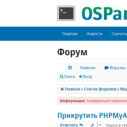
Главная
Новости
Скачат
Форум
Главная
Форумы
с
Поиск
Вход
ы
Главная
Список форумов
Мод
л
Информация:
Конференция переехал
к
и
Прикрутить PHPMyA
Ответить