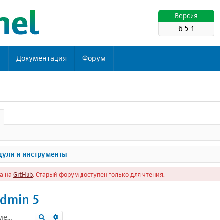
Версия
6.5.1
ь
Документация
Форум
ули и инструменты
а на
GitHub
. Старый форум доступен только для чтения.
dmin 5
Поиск
Расширенный поиск