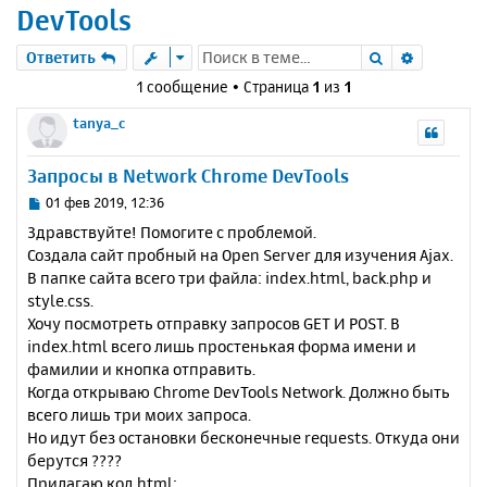
DevTools
Поиск
Расшире
Ответить
1 сообщение • Страница
1
из
1
tanya_c
Запросы в Network Chrome DevTools
С
01 фев 2019, 12:36
о
Здравствуйте! Помогите с проблемой.
о
Создала сайт пробный на Open Server для изучения Ajax.
б
В папке сайта всего три файла: index.html, back.php и
щ
е
style.css.
н
Хочу посмотреть отправку запросов GET И POST. В
и
index.html всего лишь простенькая форма имени и
е
фамилии и кнопка отправить.
Когда открываю Chrome DevTools Network. Должно быть
всего лишь три моих запроса.
Но идут без остановки бесконечные requests. Откуда они
берутся ????
Прилагаю код html: