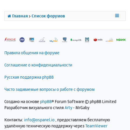
</body>
т
ь
</html>
с
Главная
Список форумов
я
к
н
а
ч
а
л
Правила общения на форуме
у
Соглашение о конфиденциальности
Русская поддержка phpBB
Часто задаваемые вопросы о работе с форумом
Создано на основе
phpBB
® Forum Software © phpBB Limited
Разработчик визуального стиля
Arty
- MrGaby
Контакты:
info@ospanel.io
, предоставляем бесплатную
удалённую техническую поддержку через
TeamViewer