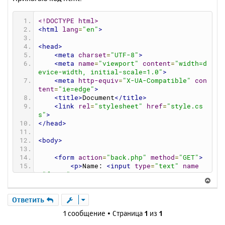
<!DOCTYPE html>
<html
lang
=
"en"
>
<head>
<meta
charset
=
"UTF-8"
>
<meta
name
=
"viewport"
content
=
"width=d
evice-width, initial-scale=1.0"
>
<meta
http-equiv
=
"X-UA-Compatible"
con
tent
=
"ie=edge"
>
<title>
Document
</title>
<link
rel
=
"stylesheet"
href
=
"style.cs
s"
>
</head>
<body>
<form
action
=
"back.php"
method
=
"GET"
>
<p>
Name: 
<input
type
=
"text"
name
=
"fname"
></p>
В
<p>
Last Name: 
<input
type
=
"text"
n
е
ame
=
"lname"
></p>
р
Ответить
<input
type
=
"submit"
value
=
"send"
>
н
</form>
1 сообщение • Страница
1
из
1
у