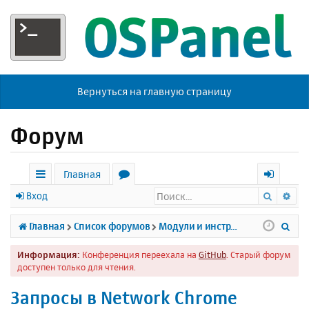
Вернуться на главную страницу
Форум
Главная
Поиск
Ра
с
о
х
Вход
ы
р
о
П
Главная
Список форумов
Модули и инструменты
л
у
д
о
Информация:
Конференция переехала на
GitHub
. Старый форум
к
м
и
доступен только для чтения.
и
ы
с
Запросы в Network Chrome
к