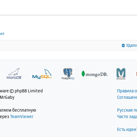
ты»
Удали
tware © phpBB Limited
Правила 
 MrGaby
Соглашен
авляем бесплатную
Русская 
через
TeamViewer
Часто за
Есть идеи