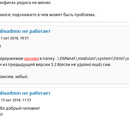
онфигах редиса не менял.
вался, подскажите в чем может быть проблема...
edisadmin не работает
11 окт 2018, 19:51
!
содержимое
архива
в папку ..\OSPanel\modules\system\html\
 из предыдущей версии 5.2.8(если не удалил ещё) сам.
аксим, забыл.
edisadmin не работает
»
15 окт 2018, 11:53
ебе добрый человек!
о!