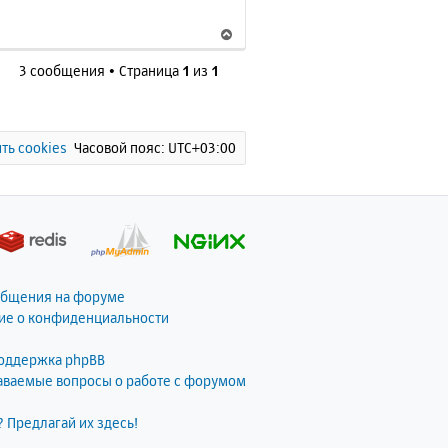
н
В
а
е
ч
3 сообщения • Страница
1
из
1
р
а
н
л
у
у
т
ь
ть cookies
Часовой пояс:
UTC+03:00
с
я
к
н
а
ч
а
общения на форуме
л
ие о конфиденциальности
у
поддержка phpBB
даваемые вопросы о работе с форумом
? Предлагай их здесь!