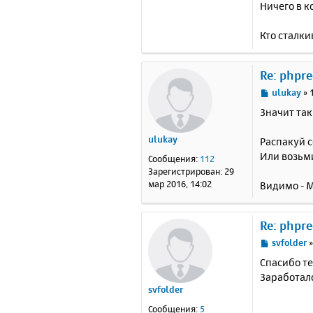
Ничего в к
Кто сталки
Re: phpr
С
ulukay
»
о
Значит так
о
б
ulukay
Распакуй 
щ
е
Или возьми
Сообщения:
112
н
Зарегистрирован:
29
и
мар 2016, 14:02
Видимо - М
е
Re: phpr
С
svfolder
о
Спасибо т
о
Заработал
б
svfolder
щ
е
Сообщения:
5