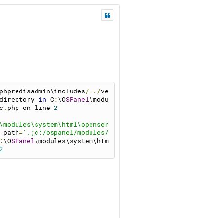
phpredisadmin\includes
/../
ve
directory 
in
 C
:
\O
SPanel
\modu
c
.
php on line 
2
\modules\system\html\openser
_path
=
'.;c:/ospanel/modules/
:
\O
SPanel
\modules\system\htm
2