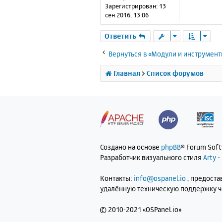
н
Зарегистрирован:
13
и
сен 2016, 13:06
е
Ответить
Вернуться в «Модули и инструмен
Главная
Список форумов
Создано на основе
phpBB
® Forum Sof
Разработчик визуального стиля
Arty
-
Контакты:
info@ospanel.io
, предост
удалённую техническую поддержку 
©
2010-2021 «OSPanel.io»