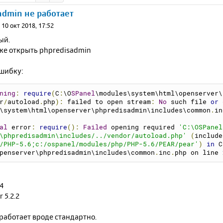
admin не работает
»
10 окт 2018, 17:52
ый.
ке открыть phpredisadmin
шибку:
ning
:
require
(
C
:
\O
SPanel
\modules\system\html\openserver\
r
/
autoload
.
php
):
 failed to open stream
:
No
 such file 
or
 
\system\html\openserver\phpredisadmin\includes\common
.
in
al
 error
:
require
():
Failed
 opening required 
'C:\OSPanel
\phpredisadmin\includes/../vendor/autoload.php'
(
include
/PHP-5.6;c:/ospanel/modules/php/PHP-5.6/PEAR/pear'
)
in
 C
penserver\phpredisadmin\includes\common
.
inc
.
php on line 
64
 5.2.2
работает вроде стандартно.