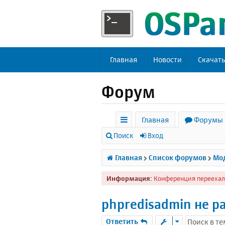
Главная
Новости
Скачат
Форум
Главная
Форумы
с
Поиск
Вход
ы
Главная
Список форумов
Мод
л
Информация:
Конференция переехал
к
и
phpredisadmin не р
Ответить