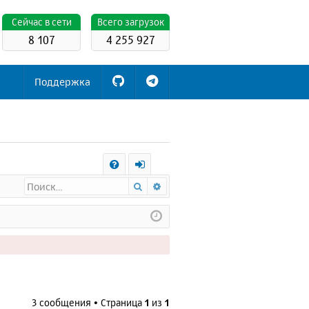
Cейчас в сети
Всего загрузок
8 107
4 255 927
Поддержка
С
Поиск
Расширенный поиск
FA
х
Q
о
д
3 сообщения • Страница
1
из
1