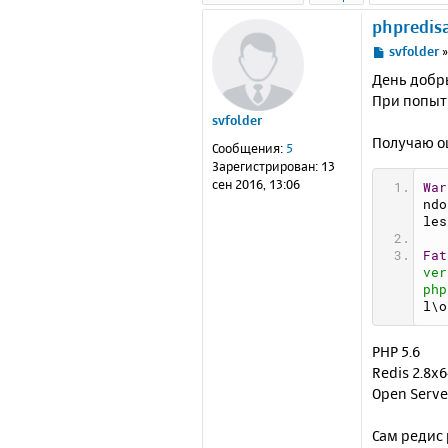
phpredis
С
svfolder
о
День добр
о
При попыт
б
svfolder
щ
е
Получаю о
Сообщения:
5
н
Зарегистрирован:
13
и
сен 2016, 13:06
War
е
ndo
les
Fat
ver
php
l\o
PHP 5.6
Redis 2.8x
Open Server
Сам редис 