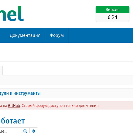
Версия
6.5.1
ь
Документация
Форум
ули и инструменты
а на
GitHub
. Старый форум доступен только для чтения.
аботает
Поиск
Расширенный поиск