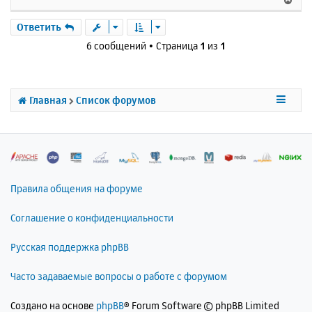
е
р
Ответить
н
6 сообщений • Страница
1
из
1
у
т
ь
с
Главная
Список форумов
я
к
н
а
ч
а
л
Правила общения на форуме
у
Соглашение о конфиденциальности
Русская поддержка phpBB
Часто задаваемые вопросы о работе с форумом
Создано на основе
phpBB
® Forum Software © phpBB Limited