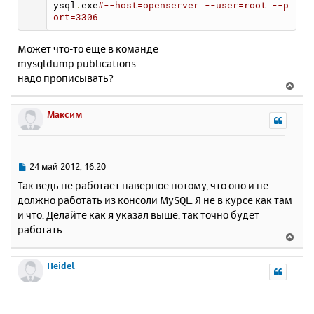
н
ysql
.
exe
#--host=openserver --user=root --p
ч
и
ort=3306
а
е
л
у
Может что-то еще в команде
mysqldump publications
надо прописывать?
В
е
р
Максим
н
у
т
ь
С
24 май 2012, 16:20
с
о
Так ведь не работает наверное потому, что оно и не
о
я
должно работать из консоли MySQL. Я не в курсе как там
б
к
и что. Делайте как я указал выше, так точно будет
щ
н
е
работать.
а
В
н
ч
е
и
а
р
Heidel
е
л
н
у
у
т