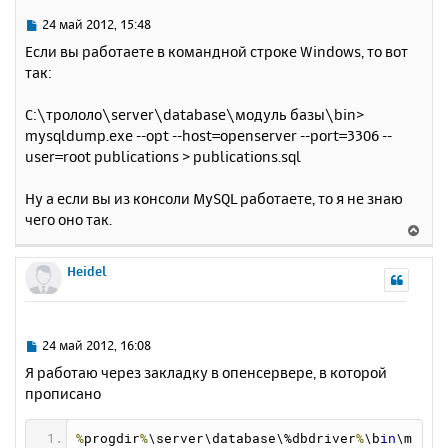
т
ь
С
24 май 2012, 15:48
с
о
Если вы работаете в командной строке Windows, то вот
о
я
так:
б
к
щ
н
е
C:\трололо\server\database\модуль базы\bin>
а
н
mysqldump.exe --opt --host=openserver --port=3306 --
ч
и
а
user=root publications > publications.sql
е
л
у
Ну а если вы из консоли MySQL работаете, то я не знаю
чего оно так.
В
е
р
Heidel
н
у
т
ь
С
24 май 2012, 16:08
с
о
Я работаю через закладку в опенсервере, в которой
о
я
прописано
б
к
щ
н
е
а
%
progdir
%
\server\database\%dbdriver
%
\b
in
\m