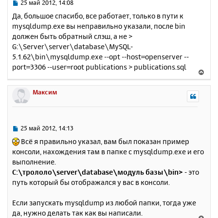
ь
С
25 май 2012, 14:08
с
о
Да, большое спасибо, все работает, только в пути к
о
я
mysqldump.exe вы неправильно указали, после bin
б
к
должен быть обратный слэш, а не >
щ
н
е
G:\Server\server\database\MySQL-
а
н
5.1.62\bin\mysqldump.exe --opt --host=openserver --
ч
и
а
port=3306 --user=root publications > publications.sql
В
е
л
е
у
р
Максим
н
у
т
ь
С
25 май 2012, 14:13
с
о
Всё я правильно указал, вам был показан пример
о
я
консоли, нахождения там в папке с mysqldump.exe и его
б
к
выполнение.
щ
н
е
C:\трололо\server\database\модуль базы\bin>
- это
а
н
путь который бы отображался у вас в консоли.
ч
и
а
е
л
Если запускать mysqldump из любой папки, тогда уже
у
да, нужно делать так как вы написали.
В