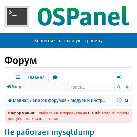
Вернуться на главную страницу
Форум
Главная
Поиск
Ра
с
о
х
Вход
ы
р
о
П
Главная
Список форумов
Модули и инструменты
л
у
д
о
Информация:
Конференция переехала на
GitHub
. Старый форум
к
м
и
доступен только для чтения.
и
ы
с
Не работает mysqldump
к