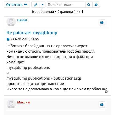
Поиск
Расшире
Ответить
6 сообщений • Страница
1
из
1
Heidel
Не работает mysqldump
С
24 май 2012, 14:55
о
Работаю с базой данных на openserver через
о
командную строку, пользователь root без пароля.
б
Ничего не выводится ни на экран, ни в файл при
щ
е
командах
н
mysqldump publications
и
и
е
mysqldump publications > publications.sql
просто выводится приглашение.
Я чего-то не дописываю в команде или в чем проблема?
В
е
р
Максим
н
у