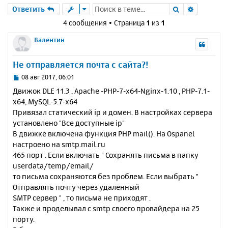
Поиск
Расшире
Ответить
4 сообщения • Страница
1
из
1
Валентин
Не отправляется почта с сайта?!
С
08 авг 2017, 06:01
о
Движок DLE 11.3 , Apache -PHP-7-x64-Nginx-1.10 , PHP-7.1-
о
x64, MySQL-5.7-x64
б
Привязал статический ip и домен. В настройках сервера
щ
е
установлено "Все доступные ip"
н
В движке включена функция PHP mail(). На Ospanel
и
настроено на smtp.mail.ru
е
465 порт . Если включать " Сохранять письма в папку
userdata/temp/email/
то письма сохраняются без проблем. Если выбрать "
Отправлять почту через удалённый
SMTP сервер " , то письма не приходят .
Также и проделывал с smtp своего провайдера на 25
порту.