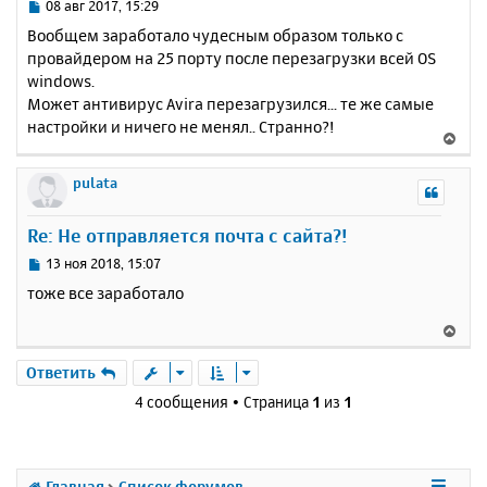
ь
С
08 авг 2017, 15:29
с
о
Вообщем заработало чудесным образом только с
о
я
провайдером на 25 порту после перезагрузки всей OS
б
к
windows.
щ
н
е
Может антивирус Avira перезагрузился... те же самые
а
н
настройки и ничего не менял.. Странно?!
ч
В
и
а
е
е
л
р
pulata
у
н
у
Re: Не отправляется почта с сайта?!
т
ь
С
13 ноя 2018, 15:07
с
о
тоже все заработало
о
я
б
к
В
щ
н
е
е
а
р
Ответить
н
ч
н
и
4 сообщения • Страница
1
из
1
а
у
е
л
т
у
ь
с
Главная
Список форумов