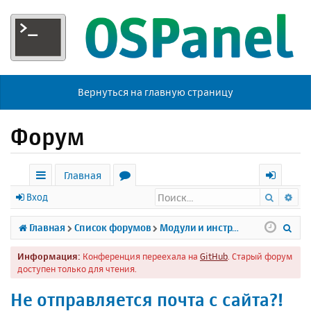
Вернуться на главную страницу
Форум
Главная
Поиск
Ра
с
о
х
Вход
ы
р
о
П
Главная
Список форумов
Модули и инструменты
л
у
д
о
Информация:
Конференция переехала на
GitHub
. Старый форум
к
м
и
доступен только для чтения.
и
ы
с
Не отправляется почта с сайта?!
к