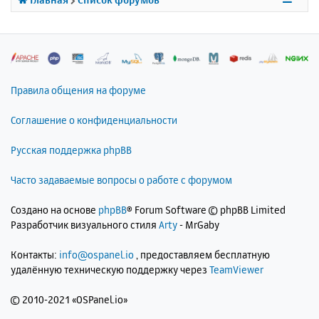
я
к
н
а
ч
а
л
Правила общения на форуме
у
Соглашение о конфиденциальности
Русская поддержка phpBB
Часто задаваемые вопросы о работе с форумом
Создано на основе
phpBB
® Forum Software © phpBB Limited
Разработчик визуального стиля
Arty
- MrGaby
Контакты:
info@ospanel.io
, предоставляем бесплатную
удалённую техническую поддержку через
TeamViewer
©
2010-2021 «OSPanel.io»