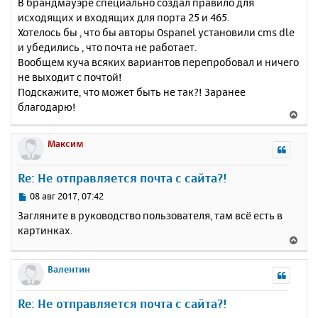
В брандмауэре специально создал правило для
исходящих и входящих для порта 25 и 465.
Хотелось бы , что бы авторы Ospanel установили cms dle
и убедились , что почта не работает.
Вообщем куча всяких вариантов перепробовал и ничего
не выходит с почтой!
Подскажите, что может быть не так?! Заранее
благодарю!
В
е
р
Максим
н
у
Re: Не отправляется почта с сайта?!
т
ь
С
08 авг 2017, 07:42
с
о
Загляните в руководство пользователя, там всё есть в
о
я
картинках.
б
к
В
щ
н
е
е
а
р
Валентин
н
ч
н
и
а
у
е
Re: Не отправляется почта с сайта?!
л
т
у