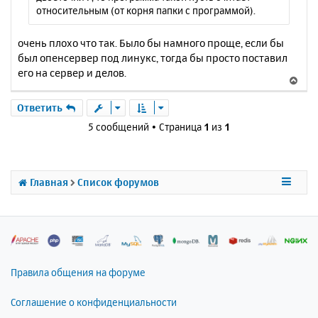
у
относительным (от корня папки с программой).
очень плохо что так. Было бы намного проще, если бы
был опенсервер под линукс, тогда бы просто поставил
его на сервер и делов.
В
е
р
Ответить
н
5 сообщений • Страница
1
из
1
у
т
ь
с
Главная
Список форумов
я
к
н
а
ч
а
л
Правила общения на форуме
у
Соглашение о конфиденциальности