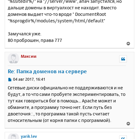
"%ssitedir%/" на "//server/www", апач запустился, но
дальше домены в виртуалхост не находит. Вместо
доменов выдает что-то вроде " DocumentRoot
"%sprogdir%/modules/system/html/default"
Замучался уже.
80 проброшен, права 777
В
е
р
Максим
н
у
Re: Папка доменов на сервере
т
ь
С
04 авг 2017, 16:41
с
о
Сетевые диски официально не поддерживаются и не
о
я
будут, а то что сами пробуете экспериментировать, то
б
к
тут как говориться бог в помощь... Apache может и
щ
н
е
обманите, а программу точно нет. Если путь без
а
н
двоеточия : , то программа такой пусть считает
ч
и
а
относительным (от корня папки с программой).
В
е
л
е
у
р
yarik.lev