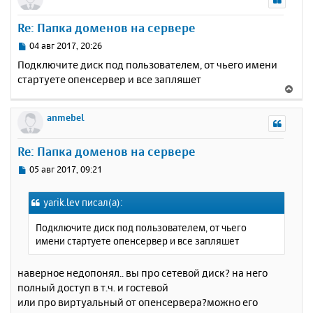
н
у
Re: Папка доменов на сервере
т
ь
С
04 авг 2017, 20:26
с
о
Подключите диск под пользователем, от чьего имени
о
я
стартуете опенсервер и все запляшет
б
к
В
щ
н
е
е
а
р
anmebel
н
ч
н
и
а
у
е
Re: Папка доменов на сервере
л
т
у
ь
С
05 авг 2017, 09:21
с
о
о
я
yarik.lev писал(а):
б
к
щ
н
Подключите диск под пользователем, от чьего
е
а
имени стартуете опенсервер и все запляшет
н
ч
и
а
е
наверное недопонял.. вы про сетевой диск? на него
л
полный доступ в т.ч. и гостевой
у
или про виртуальный от опенсервера?можно его