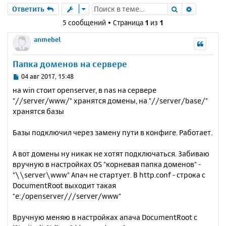
Поиск
Расшире
Ответить
5 сообщений • Страница
1
из
1
anmebel
Папка доменов на сервере
С
04 авг 2017, 15:48
о
на win стоит openserver, в nas на сервере
о
"//server/www/" хранятся домены, на "//server/base/"
б
хранятся базы
щ
е
н
Базы подключил через замену пути в конфиге. Работает.
и
е
А вот домены ну никак не хотят подключаться. Забиваю
вручную в настройках OS "корневая папка доменов" -
"\\server\www" Апач не стартует. В http.conf - строка с
DocumentRoot выходит такая
"e:/openserver///server/www"
Вручную меняю в настройках апача DocumentRoot с