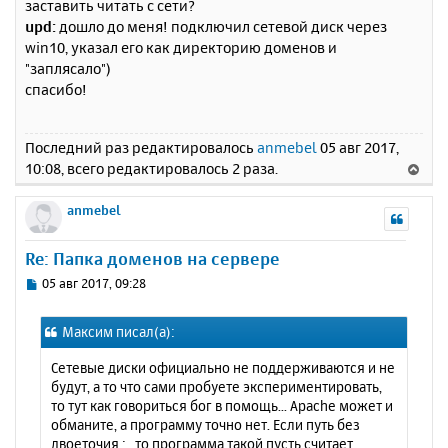
заставить читать с сети?
upd:
дошло до меня! подключил сетевой диск через
win10, указал его как директорию доменов и
"заплясало")
спасибо!
Последний раз редактировалось
anmebel
05 авг 2017,
10:08, всего редактировалось 2 раза.
В
е
р
anmebel
н
у
Re: Папка доменов на сервере
т
ь
С
05 авг 2017, 09:28
с
о
о
я
Максим писал(а):
б
к
щ
н
Сетевые диски официально не поддерживаются и не
е
а
будут, а то что сами пробуете экспериментировать,
н
ч
то тут как говориться бог в помощь... Apache может и
и
а
обманите, а программу точно нет. Если путь без
е
л
двоеточия : , то программа такой пусть считает