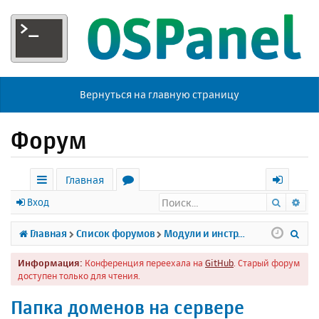
Вернуться на главную страницу
Форум
Главная
Поиск
Ра
с
о
х
Вход
ы
р
о
П
Главная
Список форумов
Модули и инструменты
л
у
д
о
Информация:
Конференция переехала на
GitHub
. Старый форум
к
м
и
доступен только для чтения.
и
ы
с
Папка доменов на сервере
к