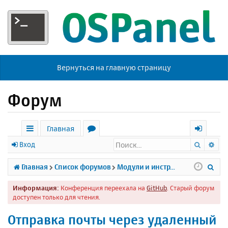
Вернуться на главную страницу
Форум
Главная
Поиск
Ра
с
о
х
Вход
ы
р
о
П
Главная
Список форумов
Модули и инструменты
л
у
д
о
Информация:
Конференция переехала на
GitHub
. Старый форум
к
м
и
доступен только для чтения.
и
ы
с
Отправка почты через удаленный
к