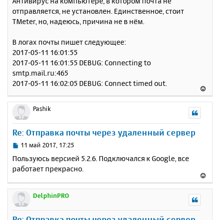
Антивирус на компьютере, в котором почта не
отправляется, не установлен. Единственное, стоит
TMeter, но, надеюсь, причина не в нём.
В логах почты пишет следующее:
2017-05-11 16:01:55
2017-05-11 16:01:55 DEBUG: Connecting to
smtp.mail.ru:465
2017-05-11 16:02:05 DEBUG: Connect timed out.
В
е
р
Pashik
н
у
Re: Отправка почты через удаленный сервер
т
ь
С
11 май 2017, 17:25
с
о
Пользуюсь версией 5.2.6. Подключался к Google, все
о
я
работает прекрасно.
б
к
В
щ
н
е
е
а
р
DelphinPRO
н
ч
н
и
а
у
е
Re: Отправка почты через удаленный сервер
л