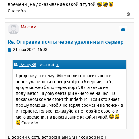
времени , на доказывание какой я тупой.
Спасибо .
В
е
р
Максим
н
у
Re: Отправка почты через удаленный сервер
т
ь
С
21 июл 2024, 16:38
с
о
о
я
DzonyBB
писал(а):
↑
б
к
щ
н
Продолжу эту тему . Можно ли отправить почту
е
а
через удаленный сервер smtp на 6 версии, на 5 ,
н
ч
вроде можно было через порт 587, а здесь не
и
а
получается . В документации ничего не нашел. На
е
л
локальном компе стоит thunderbird . Если кто знает ,
у
прошу помощи , чтоб я не терял времени на поиски в
интернете. Только пожалуйста не теряйте своего и
мого времени , на доказывание какой я тупой.
Спасибо .
В версии 6 есть встроенный SMTP сервер и он