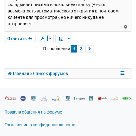
складывает письма в локальную папку (+ есть
возможность автоматического открытия в почтовом
клиенте для просмотра), но ничего никуда не
отправляет.
В
е
р
Ответить
н
13 сообщений
1
2
След.
у
т
ь
с
я
Главная
Список форумов
к
н
а
ч
а
л
Правила общения на форуме
у
Соглашение о конфиденциальности