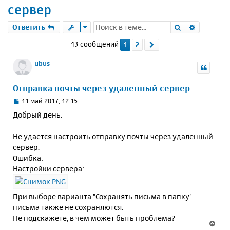
сервер
Поиск
Расшире
Ответить
13 сообщений
1
2
След.
ubus
Отправка почты через удаленный сервер
С
11 май 2017, 12:15
о
Добрый день.
о
б
Не удается настроить отправку почты через удаленный
щ
е
сервер.
н
Ошибка:
и
Настройки сервера:
е
При выборе варианта "Сохранять письма в папку"
письма также не сохраняются.
Не подскажете, в чем может быть проблема?
В