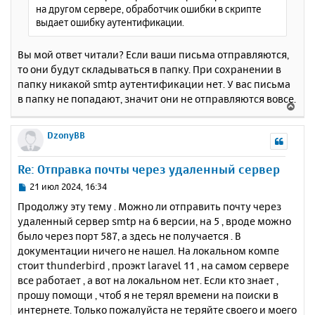
а
на другом сервере, обработчик ошибки в скрипте
н
ч
выдает ошибку аутентификации.
и
а
е
л
Вы мой ответ читали? Если ваши письма отправляются,
у
то они будут складываться в папку. При сохранении в
папку никакой smtp аутентификации нет. У вас письма
в папку не попадают, значит они не отправляются вовсе.
В
е
р
DzonyBB
н
у
Re: Отправка почты через удаленный сервер
т
ь
С
21 июл 2024, 16:34
с
о
Продолжу эту тему . Можно ли отправить почту через
о
я
удаленный сервер smtp на 6 версии, на 5 , вроде можно
б
к
было через порт 587, а здесь не получается . В
щ
н
е
документации ничего не нашел. На локальном компе
а
н
стоит thunderbird , проэкт laravel 11 , на самом сервере
ч
и
а
все работает , а вот на локальном нет. Если кто знает ,
е
л
прошу помощи , чтоб я не терял времени на поиски в
у
интернете. Только пожалуйста не теряйте своего и моего