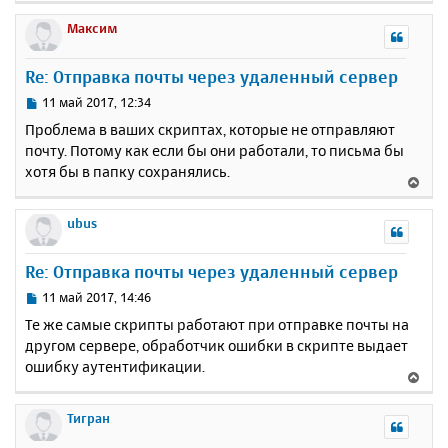
е
р
Максим
н
у
Re: Отправка почты через удаленный сервер
т
ь
С
11 май 2017, 12:34
с
о
Проблема в ваших скриптах, которые не отправляют
о
я
почту. Потому как если бы они работали, то письма бы
б
к
хотя бы в папку сохранялись.
щ
н
В
е
а
е
н
ч
р
ubus
и
а
н
е
л
у
Re: Отправка почты через удаленный сервер
у
т
ь
С
11 май 2017, 14:46
с
о
Те же самые скрипты работают при отправке почты на
о
я
другом сервере, обработчик ошибки в скрипте выдает
б
к
ошибку аутентификации.
щ
н
В
е
а
е
н
ч
р
Тигран
и
а
н
е
л