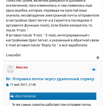
тонко настроим, включив файрволл и добавив в
исключения), логи изменились и там появилась ещё
одна ошибка, которая, переведя на простой язык
значила, несовпадение электронной почты отправителя
в настройках Open Server и в Скрипте в последнем 4
аргументе функции mail(), если более конкретно, то
после "From: ".
Я вставил после "From: " E-mail, интегрированный с
настройками Open Server, а указанный в обратной связи
E-mail вставил после "Reply-to: " и всё заработало.
Спасибо!
В
е
р
Максим
н
у
Re: Отправка почты через удаленный сервер
т
ь
С
11 май 2017, 21:46
с
о
о
я
ubus писал(а):
б
к
щ
н
Те же самые скрипты работают при отправке почты
е