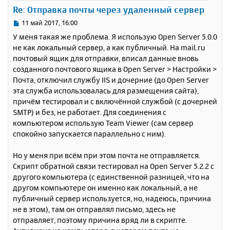
у
Re: Отправка почты через удаленный сервер
у
т
ь
С
11 май 2017, 16:00
с
о
У меня такая же проблема. Я использую Open Server 5.0.0
о
я
не как локальный сервер, а как публичный. На mail.ru
б
к
почтовый ящик для отправки, вписал данные вновь
щ
н
е
созданного почтового ящика в Open Server > Настройки >
а
н
Почта, отключил службу IIS и дочерние (до Open Server
ч
и
а
эта служба использовалась для размещения сайта),
е
л
причём тестировал и с включённой службой (с дочерней
у
SMTP) и без, не работает. Для соединения с
компьютером использую Team Viewer (сам сервер
спокойно запускается параллельно с ним).
Но у меня при всём при этом почта не отправляется.
Скрипт обратной связи тестировал на Open Server 5.2.2 с
другого компьютера (с единственной разницей, что на
другом компьютере он именно как локальный, а не
публичный сервер используется, но, надеюсь, причина
не в этом), там он отправлял письмо, здесь не
отправляет, поэтому причина вряд ли в скрипте.