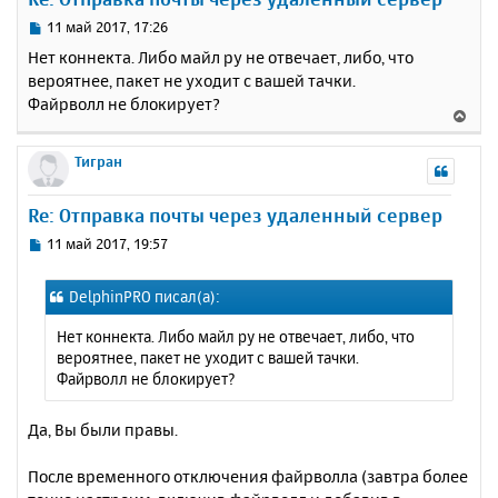
т
у
ь
С
11 май 2017, 17:26
с
о
Нет коннекта. Либо майл ру не отвечает, либо, что
о
я
вероятнее, пакет не уходит с вашей тачки.
б
к
Файрволл не блокирует?
щ
н
В
е
а
е
н
ч
р
Тигран
и
а
н
е
л
у
Re: Отправка почты через удаленный сервер
у
т
ь
С
11 май 2017, 19:57
с
о
о
я
DelphinPRO писал(а):
б
к
щ
н
Нет коннекта. Либо майл ру не отвечает, либо, что
е
а
вероятнее, пакет не уходит с вашей тачки.
н
ч
Файрволл не блокирует?
и
а
е
л
Да, Вы были правы.
у
После временного отключения файрволла (завтра более