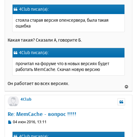
о
я
4Club писал(а):
б
к
щ
н
стояла старая версия опенсервера, была такая
е
а
ошибка
н
ч
и
а
е
Какая такая? Сказали А, говорите Б.
л
у
4Club писал(а):
прочитал на форуме что в новых версиях будет
работать MemCache. Скачал новую версию
Он работает во всех версиях.
В
е
р
4Club
н
у
Re: MemCache - вопрос !!!!!
т
ь
С
04 июн 2016, 13:11
с
о
о
я
4Club писал(а):