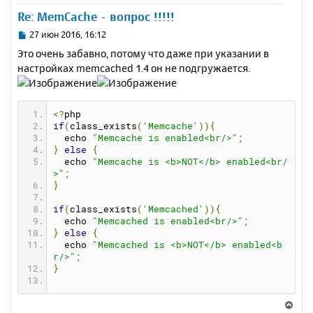
у
у
Re: MemCache - вопрос !!!!!
т
ь
С
27 июн 2016, 16:12
с
о
Это очень забавно, потому что даже при указании в
о
я
настройках memcached 1.4 он не подгружается.
б
к
щ
н
е
а
н
ч
<?
php 
и
а
if
(
class_exists
(
'Memcache'
)){
е
  echo 
"Memcache is enabled<br/>"
;
л
}
else
{
у
  echo 
"Memcache is <b>NOT</b> enabled<br/
>"
;
}
if
(
class_exists
(
'Memcached'
)){
  echo 
"Memcached is enabled<br/>"
;
}
else
{
  echo 
"Memcached is <b>NOT</b> enabled<b
r/>"
;
}
В