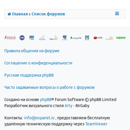
ь
с
Главная
Список форумов
я
к
н
а
ч
а
л
Правила общения на форуме
у
Соглашение о конфиденциальности
Русская поддержка phpBB
Часто задаваемые вопросы о работе с форумом
Создано на основе
phpBB
® Forum Software © phpBB Limited
Разработчик визуального стиля
Arty
- MrGaby
Контакты:
info@ospanel.io
, предоставляем бесплатную
удалённую техническую поддержку через
TeamViewer