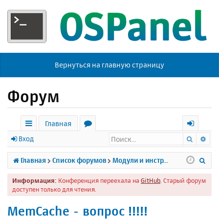
Вернуться на главную страницу
Форум
Главная
Поиск
Ра
с
о
х
Вход
ы
р
о
П
Главная
Список форумов
Модули и инструменты
л
у
д
о
Информация:
Конференция переехала на
GitHub
. Старый форум
к
м
и
доступен только для чтения.
и
ы
с
MemCache - вопрос !!!!!
к