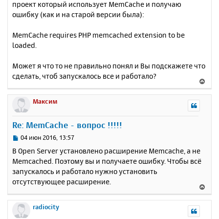
проект который использует MemCache и получаю
ошибку (как и на старой версии была):
MemCache requires PHP memcached extension to be
loaded.
Может я что то не правильно понял и Вы подскажете что
сделать, чтоб запускалось все и работало?
В
е
р
Максим
н
у
Re: MemCache - вопрос !!!!!
т
ь
С
04 июн 2016, 13:57
с
о
В Open Server установлено расширение Memcache, а не
о
я
Memcached. Поэтому вы и получаете ошибку. Чтобы всё
б
к
запускалось и работало нужно установить
щ
н
е
отсутствующее расширение.
а
В
н
ч
е
и
а
р
radiocity
е
л
н