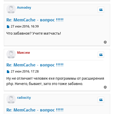
е
р
Asmodey
н
у
Re: MemCache - вопрос !!!!!
т
ь
С
27 июн 2016, 16:39
с
о
Что забавное? Учите матчасть!
о
я
б
к
В
щ
н
е
е
а
р
Максим
н
ч
н
и
а
у
е
Re: MemCache - вопрос !!!!!
л
т
у
ь
С
27 июн 2016, 17:28
с
о
Ну не отличает человек exe программы от расширения
о
я
php. Ничего, бывает, зато это тоже забавно.
б
к
В
щ
н
е
е
а
р
radiocity
н
ч
н
и
а
у
е
Re: MemCache - вопрос !!!!!
л
т