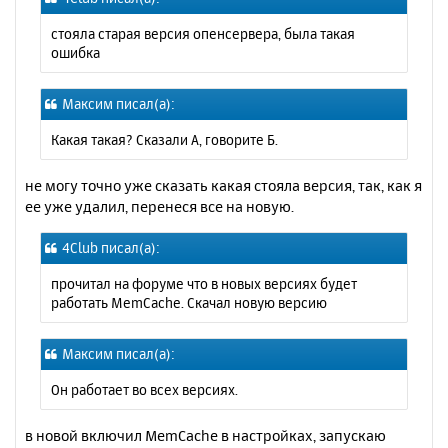
б
к
щ
н
стояла старая версия опенсервера, была такая
е
а
ошибка
н
ч
и
а
е
л
Максим писал(а):
у
Какая такая? Сказали А, говорите Б.
не могу точно уже сказать какая стояла версия, так, как я
ее уже удалил, перенеся все на новую.
4Club писал(а):
прочитал на форуме что в новых версиях будет
работать MemCache. Скачал новую версию
Максим писал(а):
Он работает во всех версиях.
в новой включил MemCache в настройках, запускаю