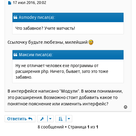
у
ь
С
17 июл 2016, 20:02
с
о
о
я
Asmodey писал(а):
б
к
щ
н
Что забавное? Учите матчасть!
е
а
н
ч
и
Ссылочку будьте любезны, милейший
а
е
л
у
Максим писал(а):
Ну не отличает человек exe программы от
расширения php. Ничего, бывает, зато это тоже
забавно.
В интерфейсе написано "Модули". В моем понимании,
это расширения. Возможно стоит добавить какое то
понятное пояснение или изменить интерфейс?
В
е
р
Ответить
н
8 сообщений • Страница
1
из
1
у
т