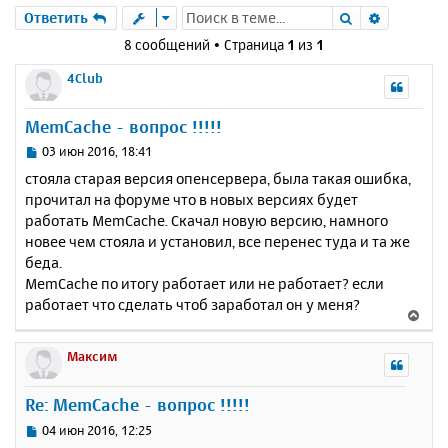
Поиск
Расшире
Ответить
8 сообщений • Страница
1
из
1
4Club
MemCache - вопрос !!!!!
С
03 июн 2016, 18:41
о
стояла старая версия опенсервера, была такая ошибка,
о
прочитал на форуме что в новых версиях будет
б
работать MemCache. Скачал новую версию, намного
щ
е
новее чем стояла и установил, все перенес туда и та же
н
беда.
и
MemCache по итогу работает или не работает? если
е
работает что сделать чтоб заработал он у меня?
В
е
р
Максим
н
у
Re: MemCache - вопрос !!!!!
т
ь
С
04 июн 2016, 12:25
с
о