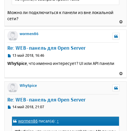
у
Можно ли подключиться к панели из вне локальной
сети?
В
е
р
wormen86
н
у
Re: WEB-панель для Open Server
т
ь
С
13 май 2018, 16:46
с
о
WhySpice
, что именно интересует? UI или API панели
о
я
б
к
В
щ
н
е
е
а
р
WhySpice
н
ч
н
и
а
у
е
Re: WEB-панель для Open Server
л
т
у
ь
С
14 май 2018, 21:07
с
о
о
я
wormen86
писал(а):
↑
б
к
щ
н