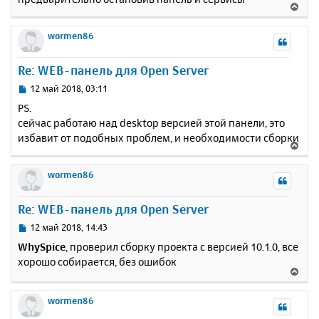
В
е
р
wormen86
н
у
Re: WEB-панель для Open Server
т
ь
С
12 май 2018, 03:11
с
о
PS.
о
я
сейчас работаю над desktop версией этой панели, это
б
к
избавит от подобных проблем, и необходимости сборки
щ
н
В
е
а
е
н
ч
р
wormen86
и
а
н
е
л
у
Re: WEB-панель для Open Server
у
т
ь
С
12 май 2018, 14:43
с
о
WhySpice
, проверил сборку проекта c версией 10.1.0, все
о
я
хорошо собирается, без ошибок
б
к
В
щ
н
е
е
а
р
wormen86
н
ч
н
и