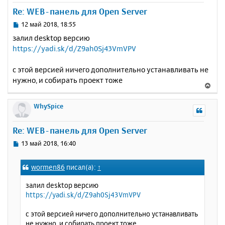
а
у
е
Re: WEB-панель для Open Server
л
т
у
ь
С
12 май 2018, 18:55
с
о
залил desktop версию
о
я
https://yadi.sk/d/Z9ah0Sj43VmVPV
б
к
щ
н
е
с этой версией ничего дополнительно устанавливать не
а
н
нужно, и собирать проект тоже
ч
В
и
а
е
е
л
р
WhySpice
у
н
у
Re: WEB-панель для Open Server
т
ь
С
13 май 2018, 16:40
с
о
о
я
wormen86
писал(а):
↑
б
к
щ
н
залил desktop версию
е
а
https://yadi.sk/d/Z9ah0Sj43VmVPV
н
ч
и
а
с этой версией ничего дополнительно устанавливать
е
л
не нужно, и собирать проект тоже