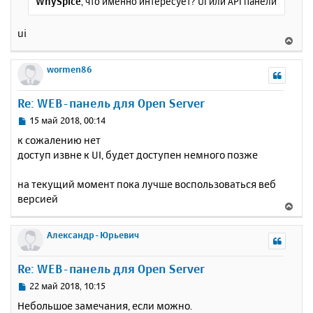
WhySpice
, что именно интересует? UI или API панели
е
а
н
ч
и
ui
а
В
е
л
е
у
р
wormen86
н
у
Re: WEB-панель для Open Server
т
ь
С
15 май 2018, 00:14
с
о
к сожалению нет
о
я
доступ извне к UI, будет доступен немного позже
б
к
щ
н
е
на текущий момент пока лучше воспользоваться веб
а
н
версией
ч
В
и
а
е
е
л
р
Александр-Юрьевич
у
н
у
Re: WEB-панель для Open Server
т
ь
С
22 май 2018, 10:15
с
о
Небольшое замечания, если можно.
о
я