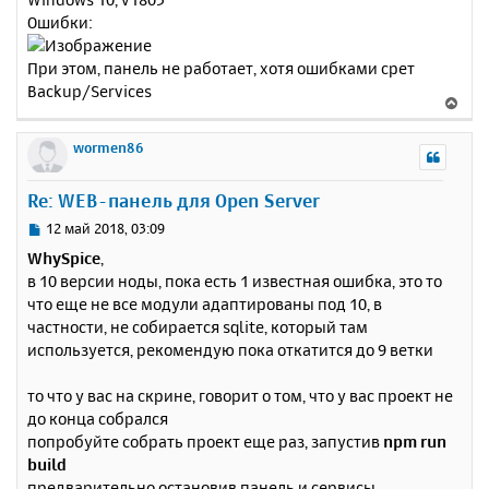
Ошибки:
При этом, панель не работает, хотя ошибками срет
Backup/Services
В
е
р
wormen86
н
у
Re: WEB-панель для Open Server
т
ь
С
12 май 2018, 03:09
с
о
WhySpice
,
о
я
в 10 версии ноды, пока есть 1 известная ошибка, это то
б
к
что еще не все модули адаптированы под 10, в
щ
н
е
частности, не собирается sqlite, который там
а
н
используется, рекомендую пока откатится до 9 ветки
ч
и
а
е
л
то что у вас на скрине, говорит о том, что у вас проект не
у
до конца собрался
попробуйте собрать проект еще раз, запустив
npm run
build
предварительно остановив панель и сервисы