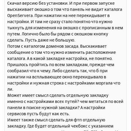
Скачал версию без установки. И при первом запуске
б
к
выскакивает окошко о том что панель не видит каталога
щ
н
е
OpenServera. При нажатии на нее перекидывает в
а
н
настройки. И там не сразу стало понятно что нужно
ч
и
а
тыкнуть для изменения на окошко с прописанным в нем
е
л
путем. Логично было бы рядом с окошком кнопку
у
сделать. Пусть даже не большую.
Потом с каталогом доменов засада. Выскакивает
сообщение о том что нужно изменить расположение
каталога. А в какой закладке настройка, не понятно.
Пришлось пройтись по всем закладкам, прежде чем
сообразил что к чему. Либо сделать так, что б при
нажатии на всплывающее окно перекидывало в
настройки и нужная строка с настройками моргала что
ли.
Может имеет смысл сделать отдельную закладку
именно с настройками всех путей? чем метаться по всей
панели в поиске нужной закладки? А настройки
сервисов пусть будут как есть.
Имеет также смысл сделать для фтп отдельную
закладку. Где будет отдельный чекбокс с указанием