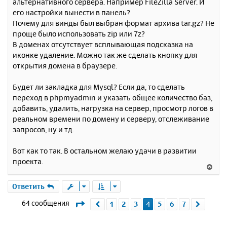
альтернативного сервера. Например FileZilla Server. И
его настройки вынести в панель?
Почему для винды был выбран формат архива tar.gz? Не
проще было использовать zip или 7z?
В доменах отсутствует всплывающая подсказка на
иконке удаление. Можно так же сделать кнопку для
открытия домена в браузере.
Будет ли закладка для Mysql? Если да, то сделать
переход в phpmyadmin и указать общее количество баз,
добавить, удалить, нагрузка на сервер, просмотр логов в
реальном времени по домену и серверу, отслеживание
запросов, ну и тд.
Вот как то так. В остальном желаю удачи в развитии
проекта.
В
е
р
Ответить
н
Страница
4
из
7
64 сообщения
1
2
3
4
5
6
7
Пред.
След.
у
т
ь