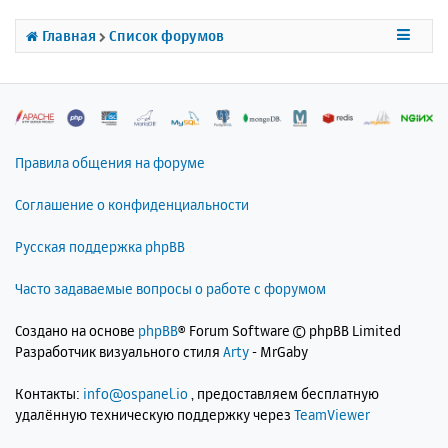
с
я
Главная
Список форумов
к
н
а
ч
а
л
Правила общения на форуме
у
Соглашение о конфиденциальности
Русская поддержка phpBB
Часто задаваемые вопросы о работе с форумом
Создано на основе
phpBB
® Forum Software © phpBB Limited
Разработчик визуального стиля
Arty
- MrGaby
Контакты:
info@ospanel.io
, предоставляем бесплатную
удалённую техническую поддержку через
TeamViewer