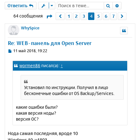
Поиск
Расшире
Ответить
Страница
4
из
7
64 сообщения
1
2
3
4
5
6
7
Пред.
След.
WhySpice
Re: WEB-панель для Open Server
С
11 май 2018, 19:22
о
о
wormen86
писал(а):
↑
б
щ
е
н
Установил по инструкции. Получил в лицо
и
бесконечные ошибки от OS Backup/Services.
е
какие ошибки были?
какая версия ноды?
версия ОС?
Нода самая последняя, вроде 10
Windows 10, v1803