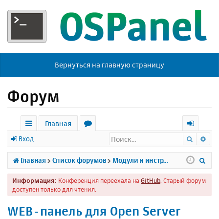
Вернуться на главную страницу
Форум
Главная
Поиск
Ра
с
о
х
Вход
ы
р
о
П
Главная
Список форумов
Модули и инструменты
л
у
д
о
Информация:
Конференция переехала на
GitHub
. Старый форум
к
м
и
доступен только для чтения.
и
ы
с
WEB-панель для Open Server
к