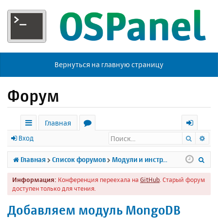
Вернуться на главную страницу
Форум
Главная
Поиск
Ра
с
о
х
Вход
ы
р
о
П
Главная
Список форумов
Модули и инструменты
л
у
д
о
Информация:
Конференция переехала на
GitHub
. Старый форум
к
м
и
доступен только для чтения.
и
ы
с
Добавляем модуль MongoDB
к