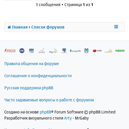
н
и
3 сообщения • Страница
1
из
1
а
у
е
л
т
у
ь
с
Главная
Список форумов
я
к
н
а
ч
а
л
Правила общения на форуме
у
Соглашение о конфиденциальности
Русская поддержка phpBB
Часто задаваемые вопросы о работе с форумом
Создано на основе
phpBB
® Forum Software © phpBB Limited
Разработчик визуального стиля
Arty
- MrGaby