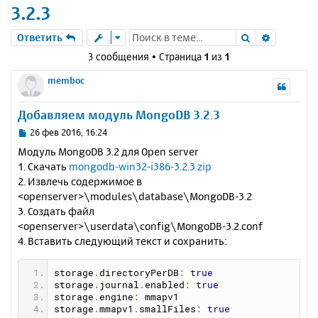
3.2.3
Поиск
Расшире
Ответить
3 сообщения • Страница
1
из
1
memboc
Добавляем модуль MongoDB 3.2.3
С
26 фев 2016, 16:24
о
Модуль MongoDB 3.2 для Open server
о
1. Скачать
mongodb-win32-i386-3.2.3.zip
б
2. Извлечь содержимое в
щ
е
<openserver>\modules\database\MongoDB-3.2
н
3. Создать файл
и
<openserver>\userdata\config\MongoDB-3.2.conf
е
4. Вставить следующий текст и сохранить:
storage
.
directoryPerDB
:
true
storage
.
journal
.
enabled
:
true
storage
.
engine
:
 mmapv1
storage
.
mmapv1
.
smallFiles
:
true