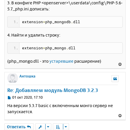
н
3. В конфиге PHP <openserver>\userdata\config\PHP-5.6-
ч
и
а
5.7_php.ini дописать:
е
л
у
extension
=
php_mongodb
.
dll
4. Найти и удалить строку:
extension
=
php_mongo
.
dll
(php_mongo.dll - это
устаревшее
расширение)
В
е
р
Антошка
н
у
Re: Добавляем модуль MongoDB 3.2.3
т
ь
С
01 окт 2020, 17:10
с
о
На версии 5.3.7 basic с включенным монго сервер не
о
я
запускается.
б
к
В
щ
н
е
е
а
р
Ответить
н
ч