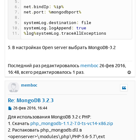
net
.
bindIp
:
%
ip
%
net
.
port
:
%
mongodbport
%
systemLog
.
destination
:
 file
systemLog
.
logAppend
:
true
%
log
%
systemLog
.
traceAllExceptions
5. В настройках Open server выбрать MongoDB-3.2
Последний раз редактировалось
memboc
26 фев 2016,
16:48, всего редактировалось 1 раз.
В
е
р
memboc
н
у
Re: MongoDB 3.2.3
т
ь
С
26 фев 2016, 16:44
с
о
Для использования MongoDB 3.2 с PHP:
о
я
1. Скачать
php_mongodb-1.1.2-7.0-ts-vc14-x86.zip
б
к
2. Распаковать php_mongodb.dll в
щ
н
е
<openserver>\modules\php\PHP-5.6-5.7\ext
а