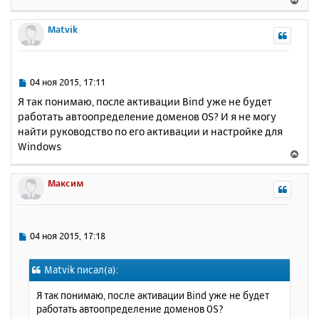
е
р
Matvik
н
у
т
ь
С
04 ноя 2015, 17:11
с
о
Я так понимаю, после активации Bind уже не будет
о
я
работать автоопределение доменов OS? И я не могу
б
к
найти руководство по его активации и настройке для
щ
н
е
Windows
а
В
н
ч
е
и
а
р
Максим
е
л
н
у
у
т
ь
С
04 ноя 2015, 17:18
с
о
о
я
Matvik писал(а):
б
к
щ
н
Я так понимаю, после активации Bind уже не будет
е
а
работать автоопределение доменов OS?
н
ч