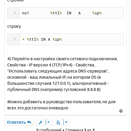
ns1         
%
ttl
%
  IN   A     
%
ip
%
строку
*
%
ttl
%
 IN A 
%
ip
%
.
4) Перейти в настройки своего сетевого подключения,
Свойства - IP версии 4 (TCP/IPv4) - Свойства,
"Использовать следующие адреса DNS-серверов",
основной - ваш локальный IP, на котором OS (в
большинстве случаев 127.0.0.1), альтернативный -
публичный DNS (например гугловский 8.8.8.8)
Можно добавить в руководство пользователя, не для
всех это достаточно очевидно
В
е
р
Ответить
н
9 сообщений • Страница
1
из
1