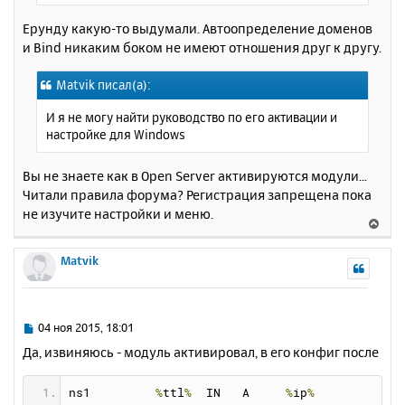
и
а
е
Ерунду какую-то выдумали. Автоопределение доменов
л
и Bind никаким боком не имеют отношения друг к другу.
у
Matvik писал(а):
И я не могу найти руководство по его активации и
настройке для Windows
Вы не знаете как в Open Server активируются модули...
Читали правила форума? Регистрация запрещена пока
не изучите настройки и меню.
В
е
р
Matvik
н
у
т
ь
С
04 ноя 2015, 18:01
с
о
Да, извиняюсь - модуль активировал, в его конфиг после
о
я
б
к
щ
ns1         
%
ttl
%
  IN   A     
%
ip
%
н