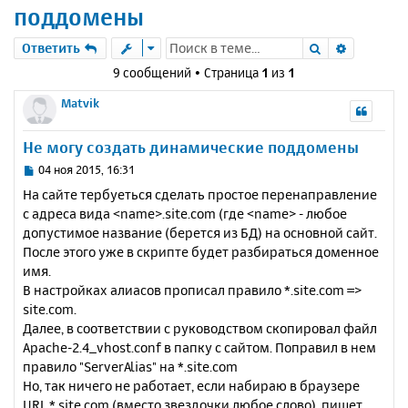
поддомены
Поиск
Расшире
Ответить
9 сообщений • Страница
1
из
1
Matvik
Не могу создать динамические поддомены
С
04 ноя 2015, 16:31
о
На сайте тербуеться сделать простое перенаправление
о
с адреса вида <name>.site.com (где <name> - любое
б
допустимое название (берется из БД) на основной сайт.
щ
е
После этого уже в скрипте будет разбираться доменное
н
имя.
и
В настройках алиасов прописал правило *.site.com =>
е
site.com.
Далее, в соответствии с руководством скопировал файл
Apache-2.4_vhost.conf в папку с сайтом. Поправил в нем
правило "ServerAlias" на *.site.com
Но, так ничего не работает, если набираю в браузере
URL *.site.com (вместо звездочки любое слово), пишет,