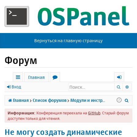
Вернуться на главную страницу
Форум
Главная
Поиск
Ра
с
о
х
Вход
ы
р
о
П
Главная
Список форумов
Модули и инструменты
л
у
д
о
Информация:
Конференция переехала на
GitHub
. Старый форум
к
м
и
доступен только для чтения.
и
ы
с
Не могу создать динамические
к