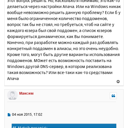
этот вопрос решить. Но, насколько я понимаю, это как-то
б
к
делаеться через настройки Апача. Или на Windows никак
щ
н
е
вообще невозможно решить данную проблему? Если б у
а
н
меня было ограниченное количество поддоменов,
ч
и
а
вопрос так бы не стоял, но требуеться, чтоб на сайте у
е
л
каждого юзера был свой поддомен, а список юзеров
у
формируеться динамически, как Вы понимаете.
Конечно, при разработке можно каждый раз добавлять
конкретный поддомен в алиасы, но это очень неудобно.
Кроме того, могут быть другие варианты использования
поддоменов. МОжет есть возможность поставить на
Windows другой DNS-сервер, в котором реализована
такая возможность? Или все-таки как-то средствами
Апача
В
е
р
Максим
н
у
т
ь
С
04 ноя 2015, 17:02
с
о
о
я
Matvik писал(а):