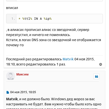
е
а
н
ч
вписал
и
а
е
л
*
%
ttl
%
 IN A 
%
ip
%
у
, в алиасах прописал алиас со звездочкой, сервер
перезпустил, и ничего не поменялось.
Кстати, в логах DNS зона cо звездочкой не отображается
почему-то
Последний раз редактировалось
Matvik
04 ноя 2015,
18:10, всего редактировалось 1 раз.
В
е
р
Максим
н
у
т
ь
С
04 ноя 2015, 18:05
с
о
Matvik
, и не должно было. Windows дед мороз за вас
о
я
настраивать не будет. Вам нужно чтобы было хоть одно
б
к