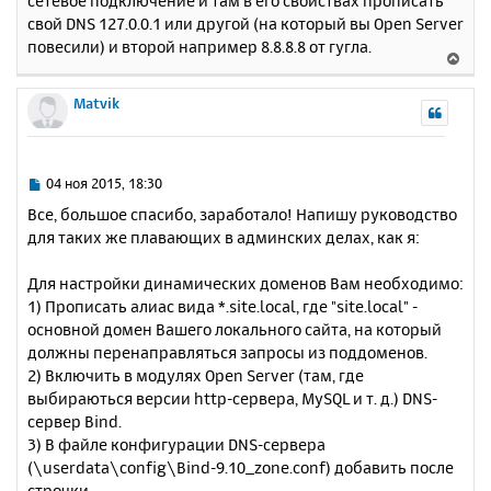
сетевое подключение и там в его свойствах прописать
щ
н
е
свой DNS 127.0.0.1 или другой (на который вы Open Server
а
н
повесили) и второй например 8.8.8.8 от гугла.
ч
В
и
а
е
е
л
р
Matvik
у
н
у
т
ь
С
04 ноя 2015, 18:30
с
о
Все, большое спасибо, заработало! Напишу руководство
о
я
для таких же плавающих в админских делах, как я:
б
к
щ
н
е
Для настройки динамических доменов Вам необходимо:
а
н
1) Прописать алиас вида *.site.local, где "site.local" -
ч
и
а
основной домен Вашего локального сайта, на который
е
л
должны перенаправляться запросы из поддоменов.
у
2) Включить в модулях Open Server (там, где
выбираються версии http-сервера, MySQL и т. д.) DNS-
сервер Bind.
3) В файле конфигурации DNS-сервера
(\userdata\config\Bind-9.10_zone.conf) добавить после
строчки