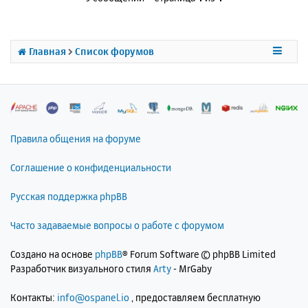
у
т
ь
с
Главная
Список форумов
я
к
н
а
ч
а
л
Правила общения на форуме
у
Соглашение о конфиденциальности
Русская поддержка phpBB
Часто задаваемые вопросы о работе с форумом
Создано на основе
phpBB
® Forum Software © phpBB Limited
Разработчик визуального стиля
Arty
- MrGaby
Контакты:
info@ospanel.io
, предоставляем бесплатную